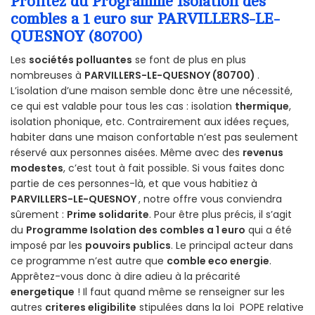
Profitez du Programme Isolation des
combles a 1 euro sur PARVILLERS-LE-
QUESNOY (80700)
Les
sociétés polluantes
se font de plus en plus
nombreuses à
PARVILLERS-LE-QUESNOY (80700)
.
L’isolation d’une maison semble donc être une nécessité,
ce qui est valable pour tous les cas : isolation
thermique
,
isolation phonique, etc. Contrairement aux idées reçues,
habiter dans une maison confortable n’est pas seulement
réservé aux personnes aisées. Même avec des
revenus
modestes
, c’est tout à fait possible. Si vous faites donc
partie de ces personnes-là, et que vous habitiez à
PARVILLERS-LE-QUESNOY
, notre offre vous conviendra
sûrement :
Prime solidarite
. Pour être plus précis, il s’agit
du
Programme Isolation des combles a 1 euro
qui a été
imposé par les
pouvoirs publics
. Le principal acteur dans
ce programme n’est autre que
comble eco energie
.
Apprêtez-vous donc à dire adieu à la précarité
energetique
! Il faut quand même se renseigner sur les
autres
criteres eligibilite
stipulées dans la loi POPE relative