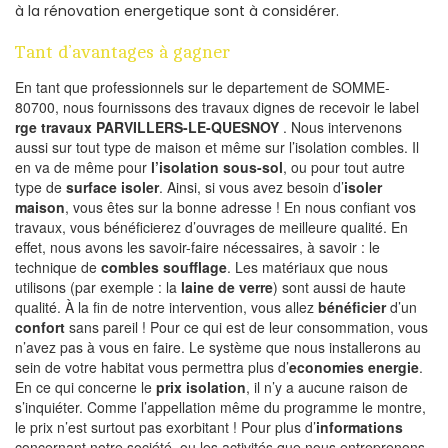
à la rénovation energetique sont à considérer.
Tant d’avantages à gagner
En tant que professionnels sur le departement de SOMME-
80700, nous fournissons des travaux dignes de recevoir le label
rge travaux PARVILLERS-LE-QUESNOY
. Nous intervenons
aussi sur tout type de maison et même sur l’isolation combles. Il
en va de même pour
l’isolation sous-sol
, ou pour tout autre
type de
surface isoler
. Ainsi, si vous avez besoin d’
isoler
maison
, vous êtes sur la bonne adresse ! En nous confiant vos
travaux, vous bénéficierez d’ouvrages de meilleure qualité. En
effet, nous avons les savoir-faire nécessaires, à savoir : le
technique de
combles soufflage
. Les matériaux que nous
utilisons (par exemple : la
laine de verre
) sont aussi de haute
qualité. À la fin de notre intervention, vous allez
bénéficier
d’un
confort
sans pareil ! Pour ce qui est de leur consommation, vous
n’avez pas à vous en faire. Le système que nous installerons au
sein de votre habitat vous permettra plus d’
economies energie
.
En ce qui concerne le
prix isolation
, il n’y a aucune raison de
s’inquiéter. Comme l’appellation même du programme le montre,
le prix n’est surtout pas exorbitant ! Pour plus d’
informations
concernant notre société, ou les activités que nous entreprenons