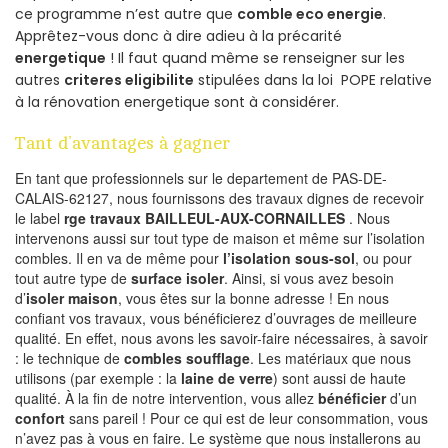
ce programme n’est autre que
comble eco energie
.
Apprêtez-vous donc à dire adieu à la précarité
energetique
! Il faut quand même se renseigner sur les
autres
criteres eligibilite
stipulées dans la loi POPE relative
à la rénovation energetique sont à considérer.
Tant d’avantages à gagner
En tant que professionnels sur le departement de PAS-DE-
CALAIS-62127, nous fournissons des travaux dignes de recevoir
le label
rge travaux BAILLEUL-AUX-CORNAILLES
. Nous
intervenons aussi sur tout type de maison et même sur l’isolation
combles. Il en va de même pour
l’isolation sous-sol
, ou pour
tout autre type de
surface isoler
. Ainsi, si vous avez besoin
d’
isoler maison
, vous êtes sur la bonne adresse ! En nous
confiant vos travaux, vous bénéficierez d’ouvrages de meilleure
qualité. En effet, nous avons les savoir-faire nécessaires, à savoir
: le technique de
combles soufflage
. Les matériaux que nous
utilisons (par exemple : la
laine de verre
) sont aussi de haute
qualité. À la fin de notre intervention, vous allez
bénéficier
d’un
confort
sans pareil ! Pour ce qui est de leur consommation, vous
n’avez pas à vous en faire. Le système que nous installerons au