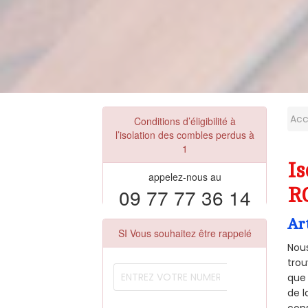
Acc
Conditions d’éligibilité à
l’isolation des combles perdus à
1
Is
appelez-nous au
09 77 77 36 14
R
Ar
SI Vous souhaitez être rappelé
Nous
trou
que 
de l
cons