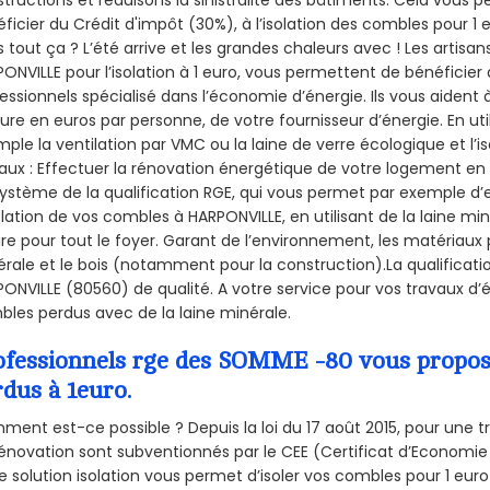
ficier du Crédit d'impôt (30%), à l’isolation des combles pour 1 eu
 tout ça ? L’été arrive et les grandes chaleurs avec ! Les artisans
ONVILLE pour l’isolation à 1 euro, vous permettent de bénéficier
essionnels spécialisé dans l’économie d’énergie. Ils vous aident à
ure en euros par personne, de votre fournisseur d’énergie. En uti
ple la ventilation par VMC ou la laine de verre écologique et l’
aux : Effectuer la rénovation énergétique de votre logement en 
ystème de la qualification RGE, qui vous permet par exemple d’
olation de vos combles à HARPONVILLE, en utilisant de la laine m
ire pour tout le foyer. Garant de l’environnement, les matériaux p
rale et le bois (notamment pour la construction).La qualificati
ONVILLE (80560) de qualité. A votre service pour vos travaux d
les perdus avec de la laine minérale.
ofessionnels rge des SOMME -80 vous propose 
rdus à 1euro.
ent est-ce possible ? Depuis la loi du 17 août 2015, pour une tr
énovation sont subventionnés par le CEE (Certificat d’Economie
e solution isolation vous permet d’isoler vos combles pour 1 e