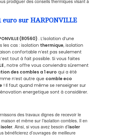
us prodiguer des conseils thermiques visant à
a 1 euro sur HARPONVILLE
PONVILLE (80560)
. L’isolation d’une
les cas : isolation
thermique
, isolation
aison confortable n’est pas seulement
 c’est tout à fait possible. Si vous faites
LE
, notre offre vous conviendra sûrement
tion des combles a 1 euro
qui a été
ramme n’est autre que
comble eco
e
! Il faut quand même se renseigner sur
a rénovation energetique sont à considérer.
nissons des travaux dignes de recevoir le
 maison et même sur l’isolation combles. Il en
 isoler
. Ainsi, si vous avez besoin d’
isoler
ous bénéficierez d’ouvrages de meilleure