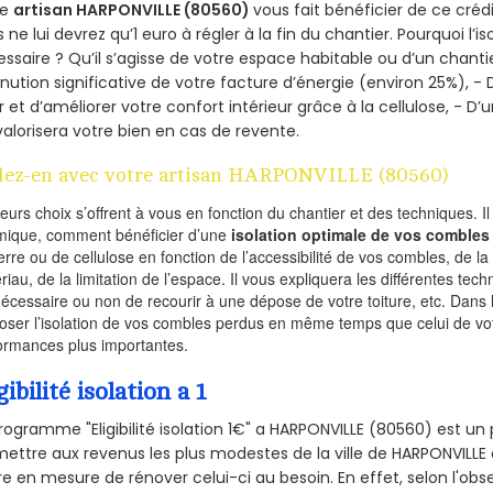
re
artisan HARPONVILLE (80560)
vous fait bénéficier de ce crédi
 ne lui devrez qu’1 euro à régler à la fin du chantier. Pourquoi l’i
ssaire ? Qu’il s’agisse de votre espace habitable ou d’un chantie
nution significative de votre facture d’énergie (environ 25%), - 
r et d’améliorer votre confort intérieur grâce à la cellulose, -
valorisera votre bien en cas de revente.
lez-en avec votre artisan HARPONVILLE (80560)
ieurs choix s’offrent à vous en fonction du chantier et des techniques. I
mique, comment bénéficier d’une
isolation optimale de vos combles
erre ou de cellulose en fonction de l’accessibilité de vos combles, de l
riau, de la limitation de l’espace. Il vous expliquera les différentes techn
nécessaire ou non de recourir à une dépose de votre toiture, etc. Dans 
oser l’isolation de vos combles perdus en même temps que celui de vot
ormances plus importantes.
gibilité isolation a 1
rogramme "Eligibilité isolation 1€" a HARPONVILLE (80560) est 
ettre aux revenus les plus modestes de la ville de HARPONVILLE 
re en mesure de rénover celui-ci au besoin. En effet, selon l'ob