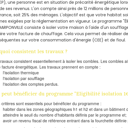
P), une personne est en situation de précarité énergétique lo
de ses revenus. L'on compte ainsi près de 12 millions de personn
France, soit 25% des ménages.
L'objectif est que votre habitat s
es exigées par la réglementation en vigueur. Le programme "Éligi
HARPONVILLE consiste à isoler votre maison à l'aide d'un soufflag
ire votre facture de chauffage. Cela vous permet de réaliser 
équentes sur votre consommation d'énergie (CEE) et de fioul.
quoi consistent les travaux ?
travaux consistent essentiellement à isoler les combles. Les combles 
e facture énergétique. Les travaux prennent en compte :
l'isolation thermique
l'isolation par soufflage
l'isolation des comptes perdus.
 peut bénéficier du programme "Eligibilité isolation
s critères sont essentiels pour bénéficier du programme :
habiter dans les zones géographiques h1 et h2 et dans un bâtiment d
atteindre le seuil du nombre d'habitants définis par le programme et;
avoir un revenu fiscal de référence entrant dans la fourchette définie p