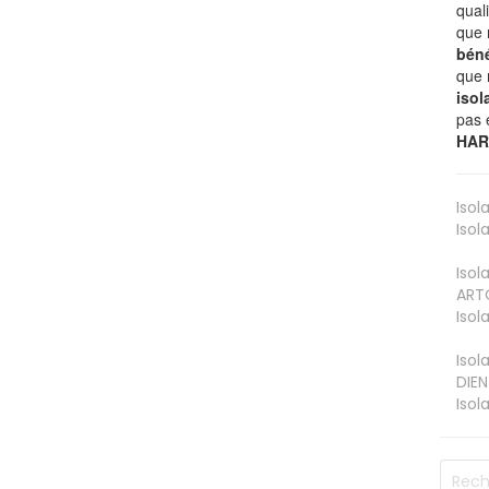
qual
que 
béné
que 
isol
pas 
HAR
Isol
Isol
Isol
ART
Isol
Isol
DIEN
Isol