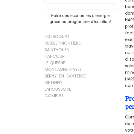
béné
dans
Faire des économies d'énergie
HARP
grace au programme d'isolation!
prof
fact
LIGESCOURT
exem
MARESTMONTIERS
trav
SAINT-OUEN
au s
HANCOURT
d’is
LE QUESNE
sola
MONTAGNE-FAYEL
miné
BERNY-EN-SANTERRE
HARP
METIGNY
comb
LAHOUSSOYE
COMBLES
Pr
pe
Comm
de r
votr