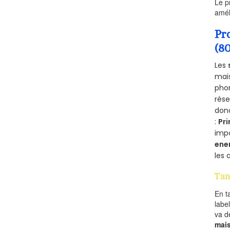
Le p
amél
Pr
(8
Les
mais
phon
rés
donc
:
Pri
imp
ene
les 
Tan
En t
labe
va 
mai