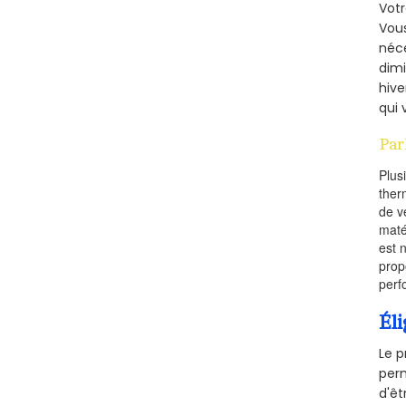
Vot
Vous
néce
dimi
hive
qui 
Par
Plus
ther
de v
maté
est 
prop
perf
Éli
Le p
perm
d'êt