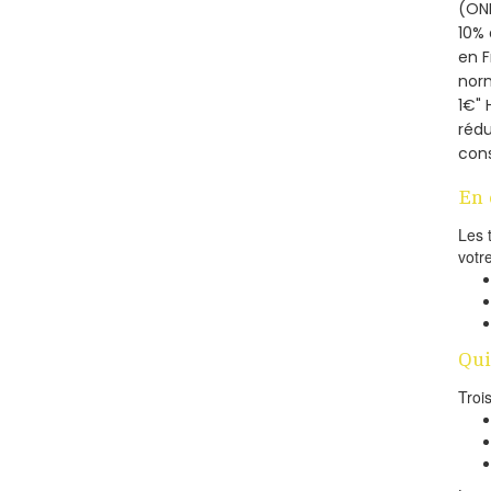
(ONE
10% 
en 
norm
1€" 
rédu
cons
En 
Les 
votr
Qui
Troi