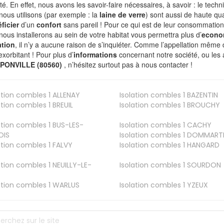
ité. En effet, nous avons les savoir-faire nécessaires, à savoir : le tech
nous utilisons (par exemple : la
laine de verre
) sont aussi de haute qual
ficier
d’un
confort
sans pareil ! Pour ce qui est de leur consommation
nous installerons au sein de votre habitat vous permettra plus d’
econo
ation
, il n’y a aucune raison de s’inquiéter. Comme l’appellation même 
exorbitant ! Pour plus d’
informations
concernant notre société, ou les 
PONVILLE (80560)
, n’hésitez surtout pas à nous contacter !
ation combles 1
ALLENAY
Isolation combles 1
BAZENTIN
ation combles 1
BREUIL
Isolation combles 1
BROUCHY
ation combles 1
BUS-LES-
Isolation combles 1
CACHY
OIS
Isolation combles 1
DOMMART
ation combles 1
FALVY
Isolation combles 1
HANGARD
ation combles 1
NEUILLY-LE-
Isolation combles 1
SOURDON
ation combles 1
WARLUS
Isolation combles 1
YZEUX