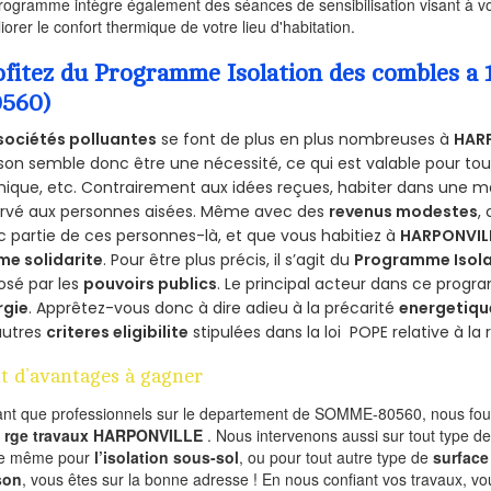
rogramme intègre également des séances de sensibilisation visant à vo
iorer le confort thermique de votre lieu d'habitation.
ofitez du Programme Isolation des combles 
0560)
sociétés polluantes
se font de plus en plus nombreuses à
HAR
on semble donc être une nécessité, ce qui est valable pour tous 
ique, etc. Contrairement aux idées reçues, habiter dans une m
ervé aux personnes aisées. Même avec des
revenus modestes
,
 partie de ces personnes-là, et que vous habitiez à
HARPONVIL
me solidarite
. Pour être plus précis, il s’agit du
Programme Isola
osé par les
pouvoirs publics
. Le principal acteur dans ce prog
rgie
. Apprêtez-vous donc à dire adieu à la précarité
energetiqu
autres
criteres eligibilite
stipulées dans la loi POPE relative à l
t d’avantages à gagner
ant que professionnels sur le departement de SOMME-80560, nous four
l
rge travaux HARPONVILLE
. Nous intervenons aussi sur tout type de
de même pour
l’isolation sous-sol
, ou pour tout autre type de
surface
son
, vous êtes sur la bonne adresse ! En nous confiant vos travaux, v