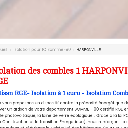
ueil
Isolation pour 1€ Somme-80
HARPONVILLE
olation des combles 1 HARPONVI
GE
tisan RGE- Isolation à 1 euro - Isolation C
 vous proposons un dispositif contre la précarité énergétique de
ver un artisan de votre departement SOMME - 80 certifié RGE en 
le photovoltaïque, la laine de verre écologique... Grâce a la loi
a Construction et la
transition Énergétique), nous renforçons la 
tructions et réduisons la sinistralité des bâtiments. Cela vous 