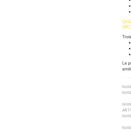
Qui
(80
Troi
Le p
amél
Isol
Isol
Isol
ART
Isol
Isol