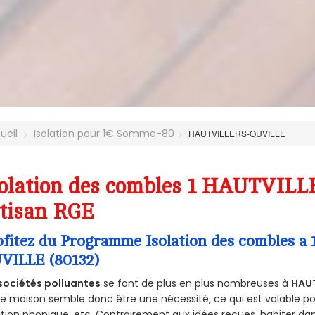
ueil
Isolation pour 1€ Somme-80
HAUTVILLERS-OUVILLE
solation des combles 1 HAUTVIL
tisan RGE
ofitez du Programme Isolation des combles 
VILLE (80132)
sociétés polluantes
se font de plus en plus nombreuses à
HAUT
e maison semble donc être une nécessité, ce qui est valable pour
ation phonique, etc. Contrairement aux idées reçues, habiter d