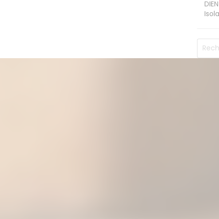
DIEN
Isol