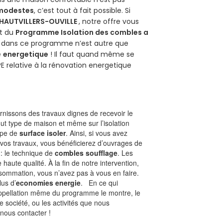
 modestes
, c’est tout à fait possible. Si
HAUTVILLERS-OUVILLE
, notre offre vous
git du
Programme Isolation des combles a
ur dans ce programme n’est autre que
é
energetique
! Il faut quand même se
PE relative à la rénovation energetique
nissons des travaux dignes de recevoir le
out type de maison et même sur l’isolation
type de
surface isoler
. Ainsi, si vous avez
 vos travaux, vous bénéficierez d’ouvrages de
 : le technique de
combles soufflage
. Les
 haute qualité. À la fin de notre intervention,
nsommation, vous n’avez pas à vous en faire.
lus d’
economies energie
. En ce qui
’appellation même du programme le montre, le
 société, ou les activités que nous
 nous contacter !