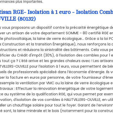
ormances plus importantes.
tisan RGE- Isolation à 1 euro - Isolation C
VILLE (80132)
 vous proposons un dispositif contre la précarité énergétique de
ver un artisan de votre departement SOMME - 80 certifié RGE en 
le photovoltaïque, la laine de verre écologique... Grâce a la loi
a Construction et la
transition Énergétique), nous renforçons la 
tructions et réduisons la sinistralité des bâtiments. Cela vous 
ficier du Crédit d'impôt (30%), à l’isolation des combles pour 1 eu
 tout ça ? L’été arrive et les grandes chaleurs avec ! Les artisans
VILLERS-OUVILLE pour l’isolation à 1 euro, vous permettent de bé
eils de professionnels spécialisé dans l’économie d’énergie. Ils v
ser la facture en euros par personne, de votre fournisseur d’énerg
exemple la ventilation par VMC ou la laine de verre écologique e
travaux : Effectuer la rénovation énergétique de votre logement
e au système de la qualification RGE, qui vous permet par exe
vation, d’isolation de vos combles à HAUTVILLERS-OUVILLE, en uti
aller un chauffage solaire pour tout le foyer. Garant de l’envir
isé sont, la laine minérale et le bois (notamment pour la construc