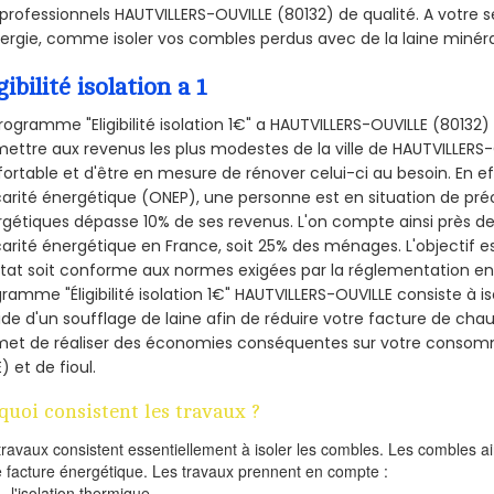
professionnels HAUTVILLERS-OUVILLE (80132) de qualité. A votre 
ergie, comme isoler vos combles perdus avec de la laine minéra
gibilité isolation a 1
rogramme "Eligibilité isolation 1€" a HAUTVILLERS-OUVILLE (8013
ettre aux revenus les plus modestes de la ville de HAUTVILLERS-
ortable et d'être en mesure de rénover celui-ci au besoin. En eff
arité énergétique (ONEP), une personne est en situation de pré
gétiques dépasse 10% de ses revenus. L'on compte ainsi près de 
arité énergétique en France, soit 25% des ménages.
L'objectif 
tat soit conforme aux normes exigées par la réglementation en 
ramme "Éligibilité isolation 1€" HAUTVILLERS-OUVILLE consiste à i
aide d'un soufflage de laine afin de réduire votre facture de cha
met de réaliser des économies conséquentes sur votre consom
) et de fioul.
quoi consistent les travaux ?
travaux consistent essentiellement à isoler les combles. Les combles 
e facture énergétique. Les travaux prennent en compte :
l'isolation thermique