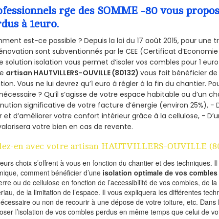
ofessionnels rge des SOMME -80 vous propose 
rdus à 1euro.
ent est-ce possible ? Depuis la loi du 17 août 2015, pour une tr
énovation sont subventionnés par le CEE (Certificat d’Economie
e solution isolation vous permet d’isoler vos combles pour 1 e
re
artisan HAUTVILLERS-OUVILLE (80132)
vous fait bénéficier de
ation. Vous ne lui devrez qu’1 euro à régler à la fin du chantier. Po
 nécessaire ? Qu’il s’agisse de votre espace habitable ou d’un ch
nution significative de votre facture d’énergie (environ 25%), - 
r et d’améliorer votre confort intérieur grâce à la cellulose, -
valorisera votre bien en cas de revente.
lez-en avec votre artisan HAUTVILLERS-OUVILLE (8
ieurs choix s’offrent à vous en fonction du chantier et des techniques. I
mique, comment bénéficier d’une
isolation optimale de vos combles
erre ou de cellulose en fonction de l’accessibilité de vos combles, de l
riau, de la limitation de l’espace. Il vous expliquera les différentes techn
nécessaire ou non de recourir à une dépose de votre toiture, etc. Dans 
oser l’isolation de vos combles perdus en même temps que celui de vot