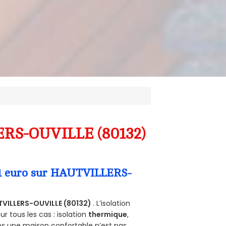
LERS-OUVILLE (80132)
a 1 euro sur HAUTVILLERS-
VILLERS-OUVILLE (80132)
. L’isolation
 tous les cas : isolation
thermique
,
ans une maison confortable n’est pas