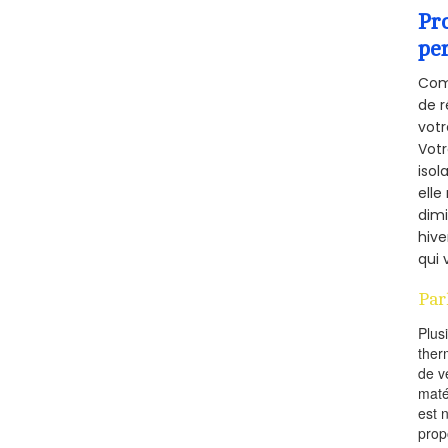
Pr
pe
Comm
de r
votr
Vot
isol
elle
dimi
hive
qui 
Par
Plus
ther
de v
maté
est 
prop