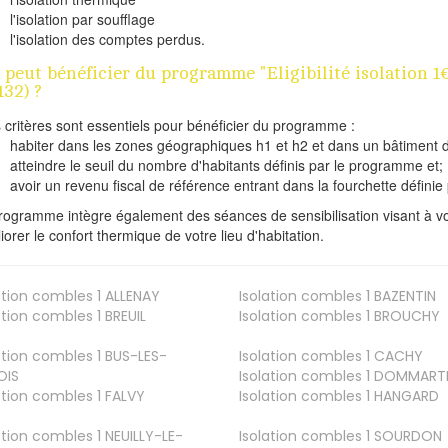
l'isolation par soufflage
l'isolation des comptes perdus.
 peut bénéficier du programme "Eligibilité isolatio
132) ?
s critères sont essentiels pour bénéficier du programme :
habiter dans les zones géographiques h1 et h2 et dans un bâtiment d
atteindre le seuil du nombre d'habitants définis par le programme et;
avoir un revenu fiscal de référence entrant dans la fourchette définie p
rogramme intègre également des séances de sensibilisation visant à vo
iorer le confort thermique de votre lieu d'habitation.
ation combles 1
ALLENAY
Isolation combles 1
BAZENTIN
ation combles 1
BREUIL
Isolation combles 1
BROUCHY
ation combles 1
BUS-LES-
Isolation combles 1
CACHY
OIS
Isolation combles 1
DOMMART
ation combles 1
FALVY
Isolation combles 1
HANGARD
ation combles 1
NEUILLY-LE-
Isolation combles 1
SOURDON