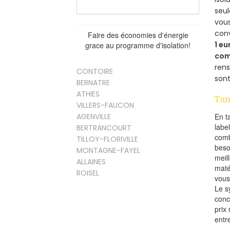
seu
vous
con
Faire des économies d'énergie
1 eu
grace au programme d'isolation!
com
rens
CONTOIRE
sont
BERNATRE
ATHIES
Tan
VILLERS-FAUCON
AGENVILLE
En t
labe
BERTRANCOURT
comb
TILLOY-FLORIVILLE
beso
MONTAGNE-FAYEL
meil
ALLAINES
maté
ROISEL
vous
Le s
conc
prix 
entr