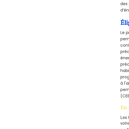
des 
d’én
Éli
Le p
perm
conf
préc
éner
préc
habi
prog
à l'
per
(CEE
En 
Les 
votr