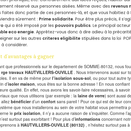
lement réservé aux personnes aisées. Même avec des
revenus
 faites donc partie de ces personnes-là, et que vous habitiez à
viendra sûrement :
Prime solidarite
. Pour être plus précis, il s’a
ro
qui a été imposé par les
pouvoirs publics
. Le principal acte
ble eco energie
. Apprêtez-vous donc à dire adieu à la précarit
eigner sur les autres
criteres eligibilite
stipulées dans la loi PO
 à considérer.
t d’avantages à gagner
ant que professionnels sur le departement de SOMME-80132, nous four
l
rge travaux HAUTVILLERS-OUVILLE
. Nous intervenons aussi sur t
les. Il en va de même pour
l’isolation sous-sol
, ou pour tout autre 
in d’
isoler maison
, vous êtes sur la bonne adresse ! En nous confiant
leure qualité. En effet, nous avons les savoir-faire nécessaires, à savoir
riaux que nous utilisons (par exemple : la
laine de verre
) sont aussi de
 allez
bénéficier
d’un
confort
sans pareil ! Pour ce qui est de leur co
ystème que nous installerons au sein de votre habitat vous permettra p
erne le
prix isolation
, il n’y a aucune raison de s’inquiéter. Comme l
n’est surtout pas exorbitant ! Pour plus d’
informations
concernant notre
eprenons à
HAUTVILLERS-OUVILLE (80132)
, n’hésitez surtout pas à