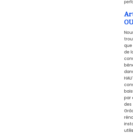
perf
Ar
OU
Nous
trou
que 
de l
cons
béné
dans
HAUT
cons
bais
par 
des 
Grâc
réno
inst
util