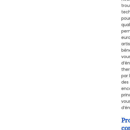
trou
tech
pour
qual
perm
euro
arti
béné
vous
d’én
ther
par 
des 
enco
prin
vous
d’én
Pr
co