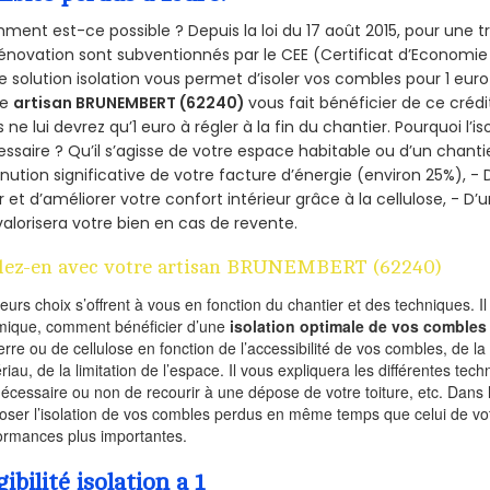
ent est-ce possible ? Depuis la loi du 17 août 2015, pour une tr
énovation sont subventionnés par le CEE (Certificat d’Economie
e solution isolation vous permet d’isoler vos combles pour 1 e
re
artisan BRUNEMBERT (62240)
vous fait bénéficier de ce crédi
 ne lui devrez qu’1 euro à régler à la fin du chantier. Pourquoi l’i
ssaire ? Qu’il s’agisse de votre espace habitable ou d’un chantie
nution significative de votre facture d’énergie (environ 25%), - 
r et d’améliorer votre confort intérieur grâce à la cellulose, -
valorisera votre bien en cas de revente.
lez-en avec votre artisan BRUNEMBERT (62240)
ieurs choix s’offrent à vous en fonction du chantier et des techniques. I
mique, comment bénéficier d’une
isolation optimale de vos combles
erre ou de cellulose en fonction de l’accessibilité de vos combles, de l
riau, de la limitation de l’espace. Il vous expliquera les différentes techn
nécessaire ou non de recourir à une dépose de votre toiture, etc. Dans 
oser l’isolation de vos combles perdus en même temps que celui de vot
ormances plus importantes.
gibilité isolation a 1