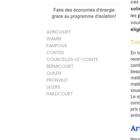
ces 
soli
Faire des économies d'énergie
les
grace au programme d'isolation!
vous
elig
AZINCOURT
WAMIN
Tan
FAMPOUX
CONTES
En t
rece
COURCELLES-LE-COMTE
comb
BERMICOURT
beso
QUILEN
meil
PRONVILLE
maté
LILLERS
vous
HAILLICOURT
Le s
conc
prix 
entr
Ar
Nous