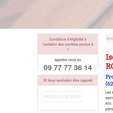
Acc
Conditions d’éligibilité à
l’isolation des combles perdus à
1
Is
appelez-nous au
09 77 77 36 14
R
Pr
SI Vous souhaitez être rappelé
(6
Les
semb
etc.
per