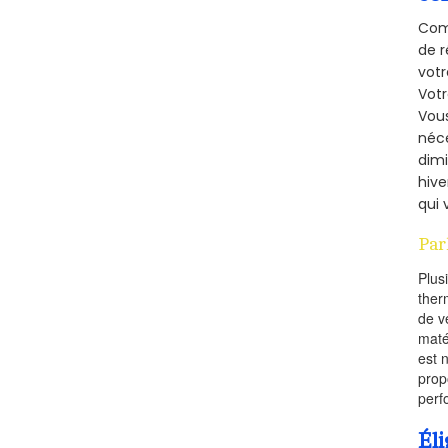
Comm
de r
votr
Vot
Vous
néce
dimi
hive
qui 
Par
Plus
ther
de v
maté
est 
prop
perf
Éli