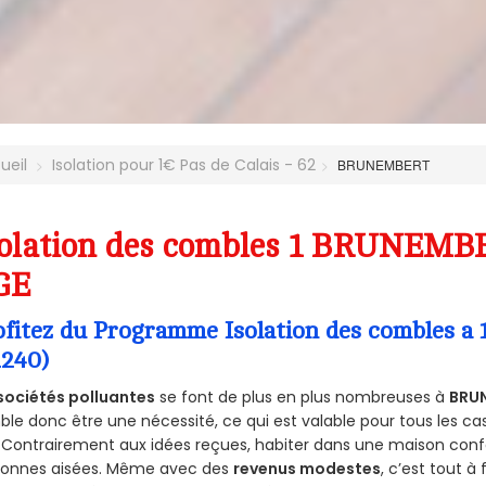
ueil
Isolation pour 1€ Pas de Calais - 62
BRUNEMBERT
olation des combles 1 BRUNEMBE
GE
ofitez du Programme Isolation des combles
2240)
sociétés polluantes
se font de plus en plus nombreuses à
BRU
le donc être une nécessité, ce qui est valable pour tous les cas
 Contrairement aux idées reçues, habiter dans une maison conf
sonnes aisées. Même avec des
revenus modestes
, c’est tout à