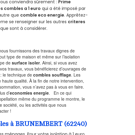
 vous conviendra sûrement :
Prime
s combles a 1 euro
qui a été imposé par
 autre que
comble eco energie
. Apprêtez-
ême se renseigner sur les autres
criteres
ique sont à considérer.
ous fournissons des travaux dignes de
out type de maison et même sur l’isolation
type de
surface isoler
. Ainsi, si vous avez
 vos travaux, vous bénéficierez d’ouvrages de
 : le technique de
combles soufflage
. Les
 haute qualité. À la fin de notre intervention,
nsommation, vous n’avez pas à vous en faire.
lus d’
economies energie
. En ce qui
’appellation même du programme le montre, le
 société, ou les activités que nous
acter !
Combles à BRUNEMBERT (62240)
s ménages. Pour votre isolation à 1 euro,