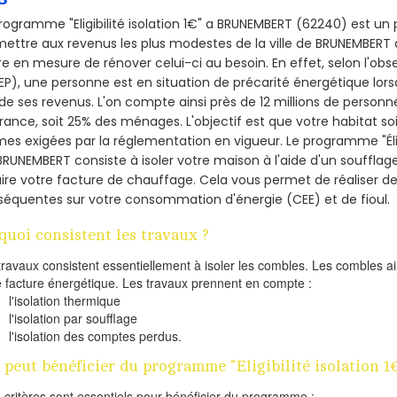
rogramme "Eligibilité isolation 1€" a BRUNEMBERT (62240) est u
ettre aux revenus les plus modestes de la ville de BRUNEMBERT d
re en mesure de rénover celui-ci au besoin. En effet, selon l'ob
P), une personne est en situation de précarité énergétique lo
de ses revenus. L'on compte ainsi près de 12 millions de personn
France, soit 25% des ménages.
L'objectif est que votre habitat s
es exigées par la réglementation en vigueur. Le programme "Éligi
BRUNEMBERT consiste à isoler votre maison à l'aide d'un soufflage
ire votre facture de chauffage. Cela vous permet de réaliser 
équentes sur votre consommation d'énergie (CEE) et de fioul.
quoi consistent les travaux ?
travaux consistent essentiellement à isoler les combles. Les combles 
e facture énergétique. Les travaux prennent en compte :
l'isolation thermique
l'isolation par soufflage
l'isolation des comptes perdus.
 peut bénéficier du programme "Eligibilité isolation
s critères sont essentiels pour bénéficier du programme :