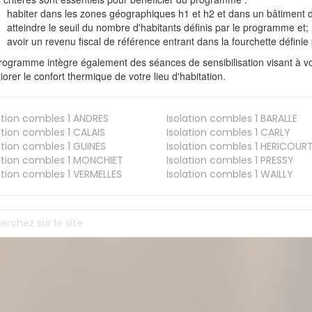
habiter dans les zones géographiques h1 et h2 et dans un bâtiment d
atteindre le seuil du nombre d'habitants définis par le programme et;
avoir un revenu fiscal de référence entrant dans la fourchette définie p
rogramme intègre également des séances de sensibilisation visant à vo
iorer le confort thermique de votre lieu d'habitation.
ation combles 1
ANDRES
Isolation combles 1
BARALLE
ation combles 1
CALAIS
Isolation combles 1
CARLY
ation combles 1
GUINES
Isolation combles 1
HERICOUR
ation combles 1
MONCHIET
Isolation combles 1
PRESSY
ation combles 1
VERMELLES
Isolation combles 1
WAILLY