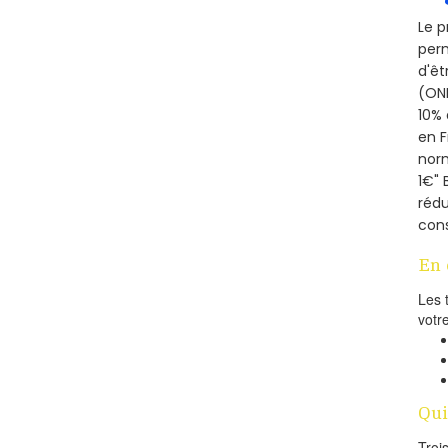
Le p
perm
d'êt
(ONE
10% 
en 
norm
1€" 
rédu
cons
En 
Les 
votr
Qui
Troi