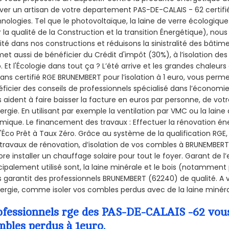
ver un artisan de votre departement PAS-DE-CALAIS - 62 certifié
nologies. Tel que le photovoltaïque, la laine de verre écologiqu
 la qualité de la Construction et la
transition Énergétique), nous
ité dans nos constructions et réduisons la sinistralité des bâtim
et aussi de bénéficier du Crédit d'impôt (30%), à l’isolation de
. Et l'Écologie dans tout ça ? L’été arrive et les grandes chaleurs
sans certifié RGE BRUNEMBERT pour l’isolation à 1 euro, vous perm
ficier des conseils de professionnels spécialisé dans l’économie 
 aident à faire baisser la facture en euros par personne, de votr
ergie. En utilisant par exemple la ventilation par VMC ou la laine 
mique. Le financement des travaux : Effectuer la rénovation é
l'Éco Prêt à Taux Zéro. Grâce au système de la qualification RG
travaux de rénovation, d’isolation de vos combles à BRUNEMBERT, 
re installer un chauffage solaire pour tout le foyer. Garant de 
cipalement utilisé sont, la laine minérale et le bois (notamment 
 garantit des professionnels BRUNEMBERT (62240) de qualité. A 
ergie, comme isoler vos combles perdus avec de la laine minéra
ofessionnels rge des PAS-DE-CALAIS -62 vous 
mbles perdus à 1euro.