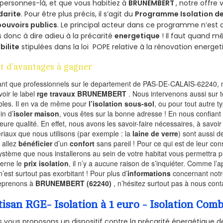
personnes-là, et que vous habitiez à
BRUNEMBERT
, notre offre
darite
. Pour être plus précis, il s’agit du
Programme Isolation de
pouvoirs publics
. Le principal acteur dans ce programme n’est
 donc à dire adieu à la précarité
energetique
! Il faut quand m
ibilite
stipulées dans la loi POPE relative à la rénovation energet
t d’avantages à gagner
ant que professionnels sur le departement de PAS-DE-CALAIS-62240, n
voir le label
rge travaux BRUNEMBERT
. Nous intervenons aussi sur t
les. Il en va de même pour
l’isolation sous-sol
, ou pour tout autre 
in d’
isoler maison
, vous êtes sur la bonne adresse ! En nous confiant
leure qualité. En effet, nous avons les savoir-faire nécessaires, à savoir
riaux que nous utilisons (par exemple : la
laine de verre
) sont aussi de
 allez
bénéficier
d’un
confort
sans pareil ! Pour ce qui est de leur co
ystème que nous installerons au sein de votre habitat vous permettra p
erne le
prix isolation
, il n’y a aucune raison de s’inquiéter. Comme l
n’est surtout pas exorbitant ! Pour plus d’
informations
concernant notre
eprenons à
BRUNEMBERT (62240)
, n’hésitez surtout pas à nous cont
tisan RGE- Isolation à 1 euro - Isolation 
 vous proposons un dispositif contre la précarité énergétique de