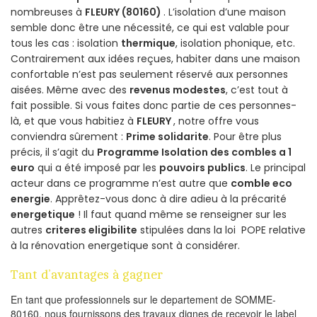
nombreuses à
FLEURY (80160)
. L’isolation d’une maison
semble donc être une nécessité, ce qui est valable pour
tous les cas : isolation
thermique
, isolation phonique, etc.
Contrairement aux idées reçues, habiter dans une maison
confortable n’est pas seulement réservé aux personnes
aisées. Même avec des
revenus modestes
, c’est tout à
fait possible. Si vous faites donc partie de ces personnes-
là, et que vous habitiez à
FLEURY
, notre offre vous
conviendra sûrement :
Prime solidarite
. Pour être plus
précis, il s’agit du
Programme Isolation des combles a 1
euro
qui a été imposé par les
pouvoirs publics
. Le principal
acteur dans ce programme n’est autre que
comble eco
energie
. Apprêtez-vous donc à dire adieu à la précarité
energetique
! Il faut quand même se renseigner sur les
autres
criteres eligibilite
stipulées dans la loi POPE relative
à la rénovation energetique sont à considérer.
Tant d’avantages à gagner
En tant que professionnels sur le departement de SOMME-
80160, nous fournissons des travaux dignes de recevoir le label