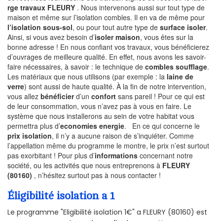
rge travaux FLEURY
. Nous intervenons aussi sur tout type de
maison et même sur l’isolation combles. Il en va de même pour
l’isolation sous-sol
, ou pour tout autre type de
surface isoler
.
Ainsi, si vous avez besoin d’
isoler maison
, vous êtes sur la
bonne adresse ! En nous confiant vos travaux, vous bénéficierez
d’ouvrages de meilleure qualité. En effet, nous avons les savoir-
faire nécessaires, à savoir : le technique de
combles soufflage
.
Les matériaux que nous utilisons (par exemple : la
laine de
verre
) sont aussi de haute qualité. À la fin de notre intervention,
vous allez
bénéficier
d’un
confort
sans pareil ! Pour ce qui est
de leur consommation, vous n’avez pas à vous en faire. Le
système que nous installerons au sein de votre habitat vous
permettra plus d’
economies energie
. En ce qui concerne le
prix isolation
, il n’y a aucune raison de s’inquiéter. Comme
l’appellation même du programme le montre, le prix n’est surtout
pas exorbitant ! Pour plus d’
informations
concernant notre
société, ou les activités que nous entreprenons à
FLEURY
(80160)
, n’hésitez surtout pas à nous contacter !
Éligibilité isolation a 1
Le programme "Eligibilité isolation 1€" a FLEURY (80160) est