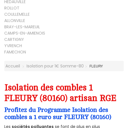
HEDAUVILLE
ROLLOT
COULLEMELLE
ALLONVILLE
BRAY-LES-MAREUIL
CAMPS-EN-AMIENOIS
CARTIGNY
YVRENCH
FAMECHON
Accueil
Isolation pour 1€ Somme-80
FLEURY
Isolation des combles 1
FLEURY (80160) artisan RGE
Profitez du Programme Isolation des
combles a 1 euro sur FLEURY (80160)
Les
sociétés polluantes
se font de plus en plus