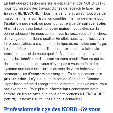
En tant que professionnels sur le departement de NORD-59173,
nous fournissons des travaux dignes de recevoir le label
rge
travaux RENESCURE
. Nous intervenons aussi sur tout type de
maison et même sur l’isolation combles. Il en va de même pour
l’isolation sous-sol
, ou pour tout autre type de
surface isoler
.
Ainsi, si vous avez besoin d’
isoler maison
, vous êtes sur la
bonne adresse ! En nous confiant vos travaux, vous bénéficierez
d’ouvrages de meilleure qualité. En effet, nous avons les savoir-
faire nécessaires, à savoir : le technique de
combles soufflage
.
Les matériaux que nous utilisons (par exemple : la
laine de
verre
) sont aussi de haute qualité. À la fin de notre intervention,
vous allez
bénéficier
d’un
confort
sans pareil ! Pour ce qui est
de leur consommation, vous n’avez pas à vous en faire. Le
système que nous installerons au sein de votre habitat vous
permettra plus d’
economies energie
. En ce qui concerne le
prix isolation
, il n’y a aucune raison de s’inquiéter. Comme
l’appellation même du programme le montre, le prix n’est surtout
pas exorbitant ! Pour plus d’
informations
concernant notre
société, ou les activités que nous entreprenons à
RENESCURE
(59173)
, n’hésitez surtout pas à nous contacter !
Professionnels rge des NORD -59 vous