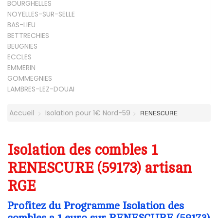
BOURGHELLES
NOYELLES-SUR-SELLE
BAS-LIEU
BETTRECHIES
BEUGNIES
ECCLES
EMMERIN
GOMMEGNIES
LAMBRES-LEZ-DOUAI
Accueil
Isolation pour 1€ Nord-59
RENESCURE
Isolation des combles 1
RENESCURE (59173) artisan
RGE
Profitez du Programme Isolation des
combles a 1 euro sur RENESCURE (59173)