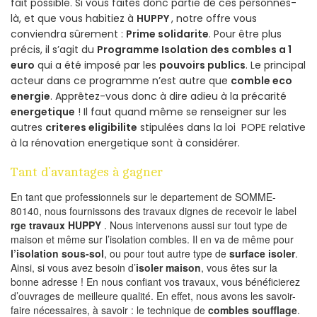
fait possible. Si vous faites donc partie de ces personnes-
là, et que vous habitiez à
HUPPY
, notre offre vous
conviendra sûrement :
Prime solidarite
. Pour être plus
précis, il s’agit du
Programme Isolation des combles a 1
euro
qui a été imposé par les
pouvoirs publics
. Le principal
acteur dans ce programme n’est autre que
comble eco
energie
. Apprêtez-vous donc à dire adieu à la précarité
energetique
! Il faut quand même se renseigner sur les
autres
criteres eligibilite
stipulées dans la loi POPE relative
à la rénovation energetique sont à considérer.
Tant d’avantages à gagner
En tant que professionnels sur le departement de SOMME-
80140, nous fournissons des travaux dignes de recevoir le label
rge travaux HUPPY
. Nous intervenons aussi sur tout type de
maison et même sur l’isolation combles. Il en va de même pour
l’isolation sous-sol
, ou pour tout autre type de
surface isoler
.
Ainsi, si vous avez besoin d’
isoler maison
, vous êtes sur la
bonne adresse ! En nous confiant vos travaux, vous bénéficierez
d’ouvrages de meilleure qualité. En effet, nous avons les savoir-
faire nécessaires, à savoir : le technique de
combles soufflage
.