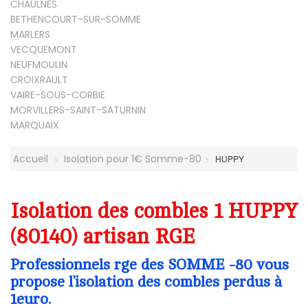
CHAULNES
BETHENCOURT-SUR-SOMME
MARLERS
VECQUEMONT
NEUFMOULIN
CROIXRAULT
VAIRE-SOUS-CORBIE
MORVILLERS-SAINT-SATURNIN
MARQUAIX
Accueil
Isolation pour 1€ Somme-80
HUPPY
Isolation des combles 1 HUPPY
(80140) artisan RGE
Professionnels rge des SOMME -80 vous
propose l’isolation des combles perdus à
1euro.