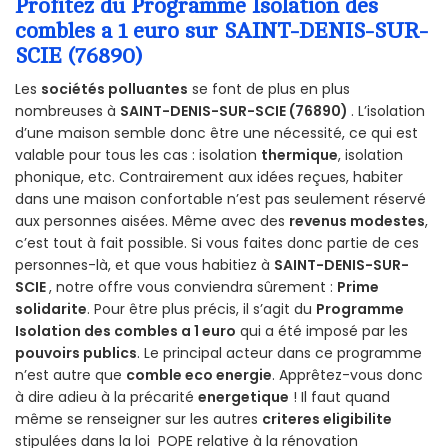
Profitez du Programme Isolation des
combles a 1 euro sur SAINT-DENIS-SUR-
SCIE (76890)
Les
sociétés polluantes
se font de plus en plus
nombreuses à
SAINT-DENIS-SUR-SCIE (76890)
. L’isolation
d’une maison semble donc être une nécessité, ce qui est
valable pour tous les cas : isolation
thermique
, isolation
phonique, etc. Contrairement aux idées reçues, habiter
dans une maison confortable n’est pas seulement réservé
aux personnes aisées. Même avec des
revenus modestes
,
c’est tout à fait possible. Si vous faites donc partie de ces
personnes-là, et que vous habitiez à
SAINT-DENIS-SUR-
SCIE
, notre offre vous conviendra sûrement :
Prime
solidarite
. Pour être plus précis, il s’agit du
Programme
Isolation des combles a 1 euro
qui a été imposé par les
pouvoirs publics
. Le principal acteur dans ce programme
n’est autre que
comble eco energie
. Apprêtez-vous donc
à dire adieu à la précarité
energetique
! Il faut quand
même se renseigner sur les autres
criteres eligibilite
stipulées dans la loi POPE relative à la rénovation