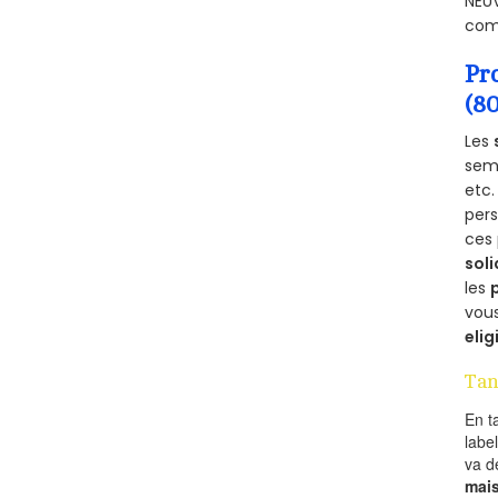
NEUV
comb
Pr
(8
Les
semb
etc.
per
ces 
soli
les
vous
elig
Tan
En t
labe
va 
mai