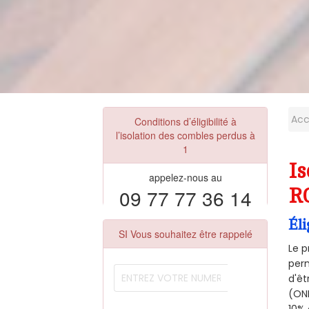
Acc
Conditions d’éligibilité à
l’isolation des combles perdus à
1
Is
appelez-nous au
09 77 77 36 14
R
Éli
SI Vous souhaitez être rappelé
Le p
perm
d'êt
(ONE
10% 