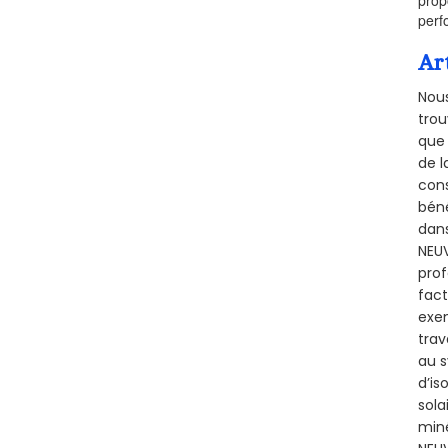
perf
Ar
Nous
trou
que 
de l
cons
béné
dans
NEUV
prof
fact
exem
trav
au s
d’is
sola
miné