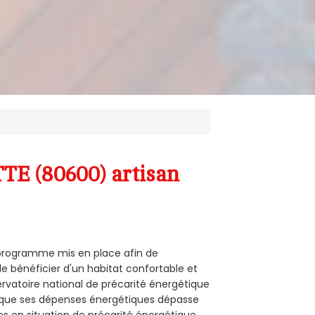
TE (80600) artisan
n programme mis en place afin de
de bénéficier d'un habitat confortable et
servatoire national de précarité énergétique
rsque ses dépenses énergétiques dépasse
es en situation de précarité énergétique