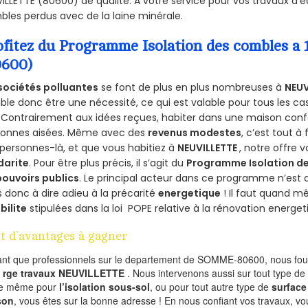
ILLETTE (80600) de qualité. A votre service pour vos travaux d
les perdus avec de la laine minérale.
ofitez du Programme Isolation des combles 
0600)
sociétés polluantes
se font de plus en plus nombreuses à
NEUV
le donc être une nécessité, ce qui est valable pour tous les cas
 Contrairement aux idées reçues, habiter dans une maison conf
sonnes aisées. Même avec des
revenus modestes
, c’est tout à
personnes-là, et que vous habitiez à
NEUVILLETTE
, notre offre
darite
. Pour être plus précis, il s’agit du
Programme Isolation de
pouvoirs publics
. Le principal acteur dans ce programme n’est
 donc à dire adieu à la précarité
energetique
! Il faut quand m
ibilite
stipulées dans la loi POPE relative à la rénovation energet
t d’avantages à gagner
ant que professionnels sur le departement de SOMME-80600, nous four
l
rge travaux NEUVILLETTE
. Nous intervenons aussi sur tout type de
de même pour
l’isolation sous-sol
, ou pour tout autre type de
surface
son
, vous êtes sur la bonne adresse ! En nous confiant vos travaux, v