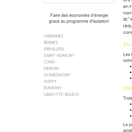
en 
norm
Faire des économies d'énergie
1€" 
grace au programme d'isolation!
rédu
cons
VARENNES
BERNES
En 
GRIVILLERS
Les 
SAINT-BLIMONT
votr
LONG
DEMUIN
DOMESMONT
HUPPY
Qui
RUMIGNY
LAMOTTE-BULEUX
Troi
Le p
amél