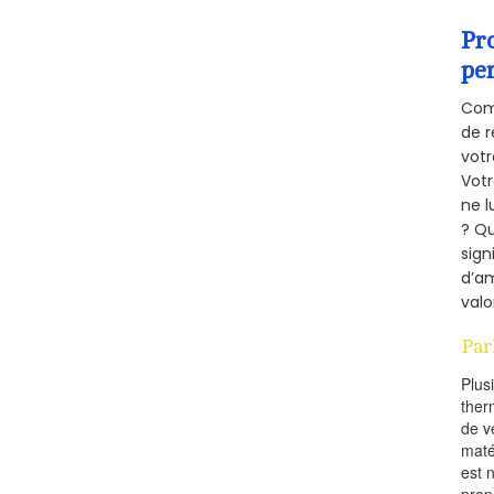
Pr
pe
Comm
de r
votr
Vot
ne l
? Qu
sign
d’am
valo
Par
Plus
ther
de v
maté
est 
prop