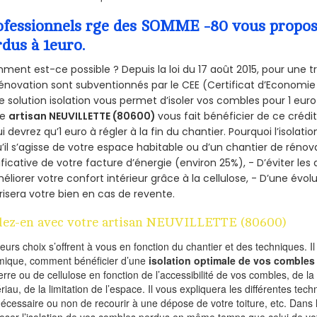
ofessionnels rge des SOMME -80 vous propose 
rdus à 1euro.
ent est-ce possible ? Depuis la loi du 17 août 2015, pour une tr
énovation sont subventionnés par le CEE (Certificat d’Economie
e solution isolation vous permet d’isoler vos combles pour 1 e
re
artisan NEUVILLETTE (80600)
vous fait bénéficier de ce crédit
ui devrez qu’1 euro à régler à la fin du chantier. Pourquoi l’isolati
’il s’agisse de votre espace habitable ou d’un chantier de rénova
ificative de votre facture d’énergie (environ 25%), - D’éviter le
éliorer votre confort intérieur grâce à la cellulose, - D’une év
risera votre bien en cas de revente.
lez-en avec votre artisan NEUVILLETTE (80600)
ieurs choix s’offrent à vous en fonction du chantier et des techniques. I
mique, comment bénéficier d’une
isolation optimale de vos combles
erre ou de cellulose en fonction de l’accessibilité de vos combles, de l
riau, de la limitation de l’espace. Il vous expliquera les différentes techn
nécessaire ou non de recourir à une dépose de votre toiture, etc. Dans 
oser l’isolation de vos combles perdus en même temps que celui de vot