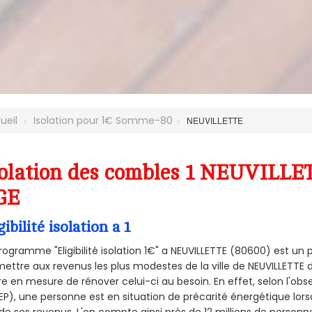
ueil
Isolation pour 1€ Somme-80
NEUVILLETTE
olation des combles 1 NEUVILLET
GE
gibilité isolation a 1
rogramme "Eligibilité isolation 1€" a NEUVILLETTE (80600) est u
ettre aux revenus les plus modestes de la ville de NEUVILLETTE 
re en mesure de rénover celui-ci au besoin. En effet, selon l'ob
P), une personne est en situation de précarité énergétique lo
de ses revenus. L'on compte ainsi près de 12 millions de personn