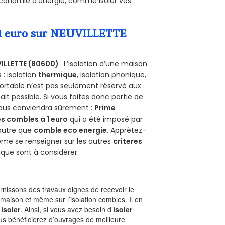
’économie d’énergie, comme isoler vos
a 1 euro sur NEUVILLETTE
ILLETTE (80600)
. L’isolation d’une maison
 : isolation
thermique
, isolation phonique,
ortable n’est pas seulement réservé aux
 fait possible. Si vous faites donc partie de
 vous conviendra sûrement :
Prime
s combles a 1 euro
qui a été imposé par
 autre que
comble eco energie
. Apprêtez-
ême se renseigner sur les autres
criteres
ique sont à considérer.
nissons des travaux dignes de recevoir le
 maison et même sur l’isolation combles. Il en
 isoler
. Ainsi, si vous avez besoin d’
isoler
ous bénéficierez d’ouvrages de meilleure