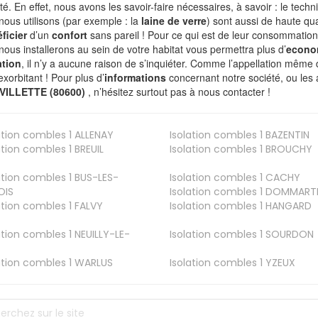
ité. En effet, nous avons les savoir-faire nécessaires, à savoir : le tech
nous utilisons (par exemple : la
laine de verre
) sont aussi de haute qual
ficier
d’un
confort
sans pareil ! Pour ce qui est de leur consommation
nous installerons au sein de votre habitat vous permettra plus d’
econo
ation
, il n’y a aucune raison de s’inquiéter. Comme l’appellation même 
exorbitant ! Pour plus d’
informations
concernant notre société, ou les 
VILLETTE (80600)
, n’hésitez surtout pas à nous contacter !
ation combles 1
ALLENAY
Isolation combles 1
BAZENTIN
ation combles 1
BREUIL
Isolation combles 1
BROUCHY
ation combles 1
BUS-LES-
Isolation combles 1
CACHY
OIS
Isolation combles 1
DOMMART
ation combles 1
FALVY
Isolation combles 1
HANGARD
ation combles 1
NEUILLY-LE-
Isolation combles 1
SOURDON
ation combles 1
WARLUS
Isolation combles 1
YZEUX