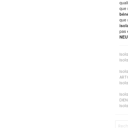
qual
que 
béné
que 
isol
pas 
NEU
Isol
Isol
Isol
ART
Isol
Isol
DIEN
Isol