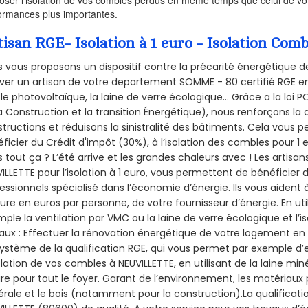
ormances plus importantes.
tisan RGE- Isolation à 1 euro - Isolation C
 vous proposons un dispositif contre la précarité énergétique de
ver un artisan de votre departement SOMME - 80 certifié RGE en 
le photovoltaïque, la laine de verre écologique... Grâce a la loi
a Construction et la
transition Énergétique), nous renforçons la 
tructions et réduisons la sinistralité des bâtiments. Cela vous 
ficier du Crédit d'impôt (30%), à l’isolation des combles pour 1 eu
 tout ça ? L’été arrive et les grandes chaleurs avec ! Les artisans
ILLETTE pour l’isolation à 1 euro, vous permettent de bénéficier 
essionnels spécialisé dans l’économie d’énergie. Ils vous aident à
ure en euros par personne, de votre fournisseur d’énergie. En uti
ple la ventilation par VMC ou la laine de verre écologique et l’
aux : Effectuer la rénovation énergétique de votre logement en 
ystème de la qualification RGE, qui vous permet par exemple d’
olation de vos combles à NEUVILLETTE, en utilisant de la laine mi
ire pour tout le foyer. Garant de l’environnement, les matériaux p
rale et le bois (notamment pour la construction).La qualificati