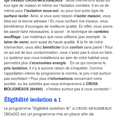
rge travaux CROIX-MOLIGNEAUX
. Nous intervenons aussi sur
tout type de maison et même sur l’isolation combles. Il en va de
même pour
l’isolation sous-sol
, ou pour tout autre type de
surface isoler
. Ainsi, si vous avez besoin d’
isoler maison
, vous
êtes sur la bonne adresse ! En nous confiant vos travaux, vous
bénéficierez d’ouvrages de meilleure qualité. En effet, nous avons
les savoir-faire nécessaires, à savoir : le technique de
combles
soufflage
. Les matériaux que nous utilisons (par exemple : la
laine de verre
) sont aussi de haute qualité. À la fin de notre
intervention, vous allez
bénéficier
d’un
confort
sans pareil ! Pour
ce qui est de leur consommation, vous n’avez pas à vous en faire.
Le système que nous installerons au sein de votre habitat vous
permettra plus d’
economies energie
. En ce qui concerne le
prix isolation
, il n’y a aucune raison de s’inquiéter. Comme
l’appellation même du programme le montre, le prix n’est surtout
pas exorbitant ! Pour plus d’
informations
concernant notre
société, ou les activités que nous entreprenons à
CROIX-
MOLIGNEAUX (80400)
, n’hésitez surtout pas à nous contacter !
Éligibilité isolation a 1
Le programme "Eligibilité isolation 1€" a CROIX-MOLIGNEAUX
(80400) est un programme mis en place afin de