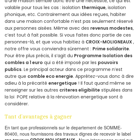
d’une maison semble donc être une nécessité, ce qui est
valable pour tous les cas : isolation
thermique
, isolation
phonique, etc. Contrairement aux idées reçues, habiter
dans une maison confortable n’est pas seulement réservé
aux personnes aisées. Même avec des
revenus modestes
,
c’est tout à fait possible. Si vous faites donc partie de ces
personnes-là, et que vous habitiez à
CROIX-MOLIGNEAUX
,
notre offre vous conviendra sûrement :
Prime solidarite
.
Pour être plus précis, il s’agit du
Programme Isolation des
combles a 1 euro
qui a été imposé par les
pouvoirs
publics
. Le principal acteur dans ce programme n’est
autre que
comble eco energie
. Apprêtez-vous donc à dire
adieu à la précarité
energetique
! Il faut quand même se
renseigner sur les autres
criteres eligibilite
stipulées dans
la loi POPE relative à la rénovation energetique sont à
considérer.
Tant d’avantages à gagner
En tant que professionnels sur le departement de SOMME-
80400, nous fournissons des travaux dignes de recevoir le label