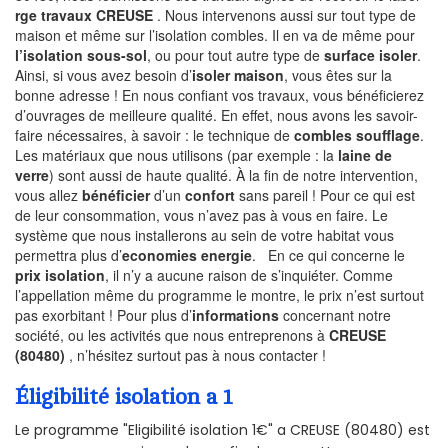
rge travaux CREUSE
. Nous intervenons aussi sur tout type de
maison et même sur l’isolation combles. Il en va de même pour
l’isolation sous-sol
, ou pour tout autre type de
surface isoler
.
Ainsi, si vous avez besoin d’
isoler maison
, vous êtes sur la
bonne adresse ! En nous confiant vos travaux, vous bénéficierez
d’ouvrages de meilleure qualité. En effet, nous avons les savoir-
faire nécessaires, à savoir : le technique de
combles soufflage
.
Les matériaux que nous utilisons (par exemple : la
laine de
verre
) sont aussi de haute qualité. À la fin de notre intervention,
vous allez
bénéficier
d’un
confort
sans pareil ! Pour ce qui est
de leur consommation, vous n’avez pas à vous en faire. Le
système que nous installerons au sein de votre habitat vous
permettra plus d’
economies energie
. En ce qui concerne le
prix isolation
, il n’y a aucune raison de s’inquiéter. Comme
l’appellation même du programme le montre, le prix n’est surtout
pas exorbitant ! Pour plus d’
informations
concernant notre
société, ou les activités que nous entreprenons à
CREUSE
(80480)
, n’hésitez surtout pas à nous contacter !
Éligibilité isolation a 1
Le programme "Eligibilité isolation 1€" a CREUSE (80480) est