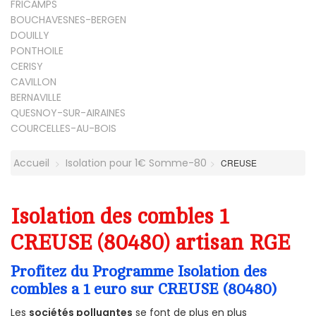
FRICAMPS
BOUCHAVESNES-BERGEN
DOUILLY
PONTHOILE
CERISY
CAVILLON
BERNAVILLE
QUESNOY-SUR-AIRAINES
COURCELLES-AU-BOIS
Accueil
Isolation pour 1€ Somme-80
CREUSE
Isolation des combles 1
CREUSE (80480) artisan RGE
Profitez du Programme Isolation des
combles a 1 euro sur CREUSE (80480)
Les
sociétés polluantes
se font de plus en plus