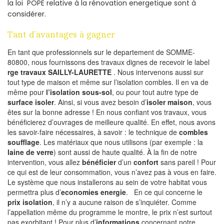
la loi POPE relative à la rénovation energetique sont à
considérer.
Tant d’avantages à gagner
En tant que professionnels sur le departement de SOMME-
80800, nous fournissons des travaux dignes de recevoir le label
rge travaux SAILLY-LAURETTE
. Nous intervenons aussi sur
tout type de maison et même sur l’isolation combles. Il en va de
même pour
l’isolation sous-sol
, ou pour tout autre type de
surface isoler
. Ainsi, si vous avez besoin d’
isoler maison
, vous
êtes sur la bonne adresse ! En nous confiant vos travaux, vous
bénéficierez d’ouvrages de meilleure qualité. En effet, nous avons
les savoir-faire nécessaires, à savoir : le technique de
combles
soufflage
. Les matériaux que nous utilisons (par exemple : la
laine de verre
) sont aussi de haute qualité. À la fin de notre
intervention, vous allez
bénéficier
d’un
confort
sans pareil ! Pour
ce qui est de leur consommation, vous n’avez pas à vous en faire.
Le système que nous installerons au sein de votre habitat vous
permettra plus d’
economies energie
. En ce qui concerne le
prix isolation
, il n’y a aucune raison de s’inquiéter. Comme
l’appellation même du programme le montre, le prix n’est surtout
pas exorbitant ! Pour plus d’
informations
concernant notre