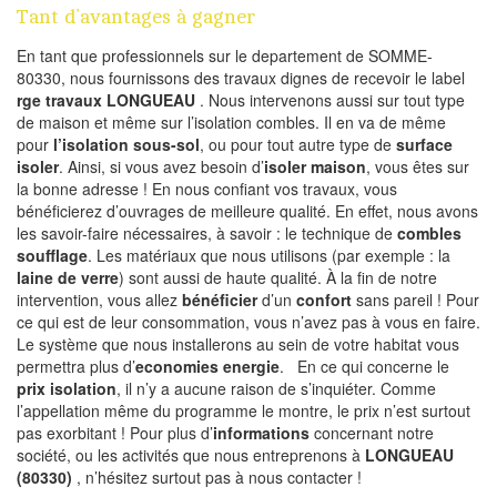
Tant d’avantages à gagner
En tant que professionnels sur le departement de SOMME-
80330, nous fournissons des travaux dignes de recevoir le label
rge travaux LONGUEAU
. Nous intervenons aussi sur tout type
de maison et même sur l’isolation combles. Il en va de même
pour
l’isolation sous-sol
, ou pour tout autre type de
surface
isoler
. Ainsi, si vous avez besoin d’
isoler maison
, vous êtes sur
la bonne adresse ! En nous confiant vos travaux, vous
bénéficierez d’ouvrages de meilleure qualité. En effet, nous avons
les savoir-faire nécessaires, à savoir : le technique de
combles
soufflage
. Les matériaux que nous utilisons (par exemple : la
laine de verre
) sont aussi de haute qualité. À la fin de notre
intervention, vous allez
bénéficier
d’un
confort
sans pareil ! Pour
ce qui est de leur consommation, vous n’avez pas à vous en faire.
Le système que nous installerons au sein de votre habitat vous
permettra plus d’
economies energie
. En ce qui concerne le
prix isolation
, il n’y a aucune raison de s’inquiéter. Comme
l’appellation même du programme le montre, le prix n’est surtout
pas exorbitant ! Pour plus d’
informations
concernant notre
société, ou les activités que nous entreprenons à
LONGUEAU
(80330)
, n’hésitez surtout pas à nous contacter !