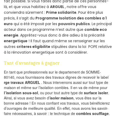
fait possible. Si vous faites donc partie de ces personnes-
là, et que vous habitiez à
ARGUEL
, notre offre vous
conviendra sûrement :
Prime solidarite
. Pour être plus
précis, il s’agit du
Programme Isolation des combles a 1
euro
qui a été imposé par les
pouvoirs publics
. Le principal
acteur dans ce programme n’est autre que
comble eco
energie
. Apprêtez-vous donc à dire adieu à la précarité
energetique
! Il faut quand même se renseigner sur les
autres
criteres eligibilite
stipulées dans la loi POPE relative
à la rénovation energetique sont à considérer.
Tant d’avantages à gagner
En tant que professionnels sur le departement de SOMME-
80140, nous fournissons des travaux dignes de recevoir le label
rge travaux ARGUEL
. Nous intervenons aussi sur tout type de
maison et même sur l’isolation combles. Il en va de même pour
l’isolation sous-sol
, ou pour tout autre type de
surface isoler
.
Ainsi, si vous avez besoin d’
isoler maison
, vous êtes sur la
bonne adresse ! En nous confiant vos travaux, vous bénéficierez
d’ouvrages de meilleure qualité. En effet, nous avons les savoir-
faire nécessaires, à savoir : le technique de
combles soufflage
.