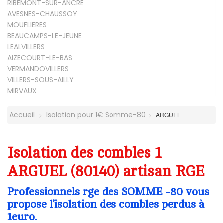
RIBEMONT-SUR-ANCRE
AVESNES-CHAUSSOY
MOUFLIERES
BEAUCAMPS-LE-JEUNE
LEALVILLERS
AIZECOURT-LE-BAS
VERMANDOVILLERS
VILLERS-SOUS-AILLY
MIRVAUX
Accueil
Isolation pour 1€ Somme-80
ARGUEL
Isolation des combles 1
ARGUEL (80140) artisan RGE
Professionnels rge des SOMME -80 vous
propose l’isolation des combles perdus à
1euro.