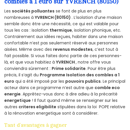
combles a 1 euro sur YVRENCH (80150)
Les
sociétés polluantes
se font de plus en plus
nombreuses à
YVRENCH (80150)
. L’isolation d’une maison
semble donc être une nécessité, ce qui est valable pour
tous les cas : isolation
thermique
, isolation phonique, etc.
Contrairement aux idées reçues, habiter dans une maison
confortable n’est pas seulement réservé aux personnes
aisées. Même avec des
revenus modestes
, c’est tout à
fait possible. Si vous faites donc partie de ces personnes-
là, et que vous habitiez à
YVRENCH
, notre offre vous
conviendra sûrement :
Prime solidarite
. Pour être plus
précis, il s’agit du
Programme Isolation des combles a 1
euro
qui a été imposé par les
pouvoirs publics
. Le principal
acteur dans ce programme n’est autre que
comble eco
energie
. Apprêtez-vous donc à dire adieu à la précarité
energetique
! Il faut quand même se renseigner sur les
autres
criteres eligibilite
stipulées dans la loi POPE relative
à la rénovation energetique sont à considérer.
Tant d’avantages à gagner