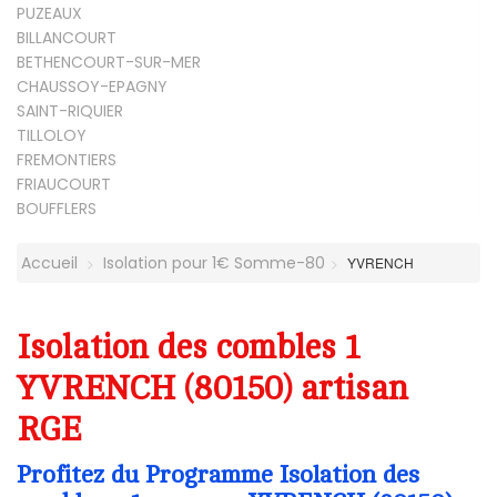
PUZEAUX
BILLANCOURT
BETHENCOURT-SUR-MER
CHAUSSOY-EPAGNY
SAINT-RIQUIER
TILLOLOY
FREMONTIERS
FRIAUCOURT
BOUFFLERS
Accueil
Isolation pour 1€ Somme-80
YVRENCH
Isolation des combles 1
YVRENCH (80150) artisan
RGE
Profitez du Programme Isolation des