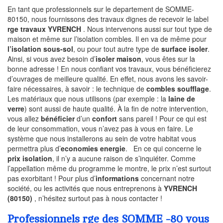
En tant que professionnels sur le departement de SOMME-
80150, nous fournissons des travaux dignes de recevoir le label
rge travaux YVRENCH
. Nous intervenons aussi sur tout type de
maison et même sur l’isolation combles. Il en va de même pour
l’isolation sous-sol
, ou pour tout autre type de
surface isoler
.
Ainsi, si vous avez besoin d’
isoler maison
, vous êtes sur la
bonne adresse ! En nous confiant vos travaux, vous bénéficierez
d’ouvrages de meilleure qualité. En effet, nous avons les savoir-
faire nécessaires, à savoir : le technique de
combles soufflage
.
Les matériaux que nous utilisons (par exemple : la
laine de
verre
) sont aussi de haute qualité. À la fin de notre intervention,
vous allez
bénéficier
d’un
confort
sans pareil ! Pour ce qui est
de leur consommation, vous n’avez pas à vous en faire. Le
système que nous installerons au sein de votre habitat vous
permettra plus d’
economies energie
. En ce qui concerne le
prix isolation
, il n’y a aucune raison de s’inquiéter. Comme
l’appellation même du programme le montre, le prix n’est surtout
pas exorbitant ! Pour plus d’
informations
concernant notre
société, ou les activités que nous entreprenons à
YVRENCH
(80150)
, n’hésitez surtout pas à nous contacter !
Professionnels rge des SOMME -80 vous