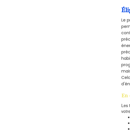
Éli
Le p
perm
conf
préc
éner
préc
habi
prog
mais
Cel
d'én
En 
Les 
votr