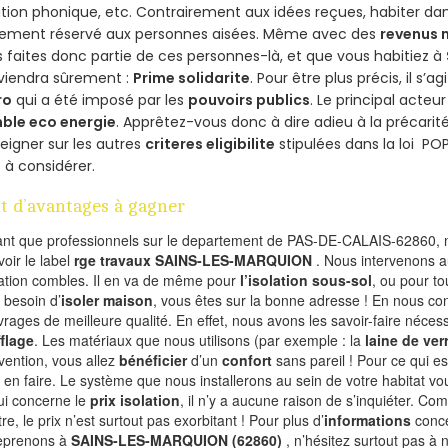
ation phonique, etc. Contrairement aux idées reçues, habiter d
lement réservé aux personnes aisées. Même avec des
revenus
 faites donc partie de ces personnes-là, et que vous habitiez à
viendra sûrement :
Prime solidarite
. Pour être plus précis, il s’a
ro
qui a été imposé par les
pouvoirs publics
. Le principal acte
ble eco energie
. Apprêtez-vous donc à dire adieu à la précarit
eigner sur les autres
criteres eligibilite
stipulées dans la loi PO
 à considérer.
t d’avantages à gagner
ant que professionnels sur le departement de PAS-DE-CALAIS-62860, n
voir le label
rge travaux SAINS-LES-MARQUION
. Nous intervenons a
olation combles. Il en va de même pour
l’isolation sous-sol
, ou pour t
 besoin d’
isoler maison
, vous êtes sur la bonne adresse ! En nous con
vrages de meilleure qualité. En effet, nous avons les savoir-faire nécess
flage
. Les matériaux que nous utilisons (par exemple : la
laine de ver
rvention, vous allez
bénéficier
d’un
confort
sans pareil ! Pour ce qui e
 en faire. Le système que nous installerons au sein de votre habitat vo
ui concerne le
prix isolation
, il n’y a aucune raison de s’inquiéter. 
re, le prix n’est surtout pas exorbitant ! Pour plus d’
informations
conce
eprenons à
SAINS-LES-MARQUION (62860)
, n’hésitez surtout pas à 