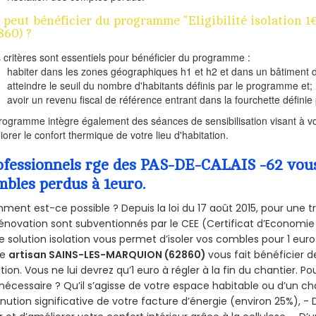
 peut bénéficier du programme "Eligibilité isolatio
860) ?
s critères sont essentiels pour bénéficier du programme :
habiter dans les zones géographiques h1 et h2 et dans un bâtiment d
atteindre le seuil du nombre d'habitants définis par le programme et;
avoir un revenu fiscal de référence entrant dans la fourchette définie p
rogramme intègre également des séances de sensibilisation visant à vo
iorer le confort thermique de votre lieu d'habitation.
ofessionnels rge des PAS-DE-CALAIS -62 vous 
mbles perdus à 1euro.
ent est-ce possible ? Depuis la loi du 17 août 2015, pour une tr
énovation sont subventionnés par le CEE (Certificat d’Economie
e solution isolation vous permet d’isoler vos combles pour 1 e
re
artisan SAINS-LES-MARQUION (62860)
vous fait bénéficier d
ation. Vous ne lui devrez qu’1 euro à régler à la fin du chantier. Po
 nécessaire ? Qu’il s’agisse de votre espace habitable ou d’un ch
nution significative de votre facture d’énergie (environ 25%), - 