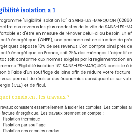
gibilité isolation a 1
rogramme "Eligibilité isolation 1€" a SAINS-LES-MARQUION (628
ettre aux revenus les plus modestes de la ville de SAINS-LES-M
ortable et d'être en mesure de rénover celui-ci au besoin. En eff
arité énergétique (ONEP), une personne est en situation de pré
gétiques dépasse 10% de ses revenus. L'on compte ainsi près de 
arité énergétique en France, soit 25% des ménages.
L'objectif 
tat soit conforme aux normes exigées par la réglementation en 
ramme "Éligibilité isolation 1€" SAINS-LES-MARQUION consiste à i
on à l'aide d'un soufflage de laine afin de réduire votre factur
a vous permet de réaliser des économies conséquentes sur vo
ergie (CEE) et de fioul.
quoi consistent les travaux ?
travaux consistent essentiellement à isoler les combles. Les combles 
e facture énergétique. Les travaux prennent en compte :
l'isolation thermique
l'isolation par soufflage
l'isolation des comptes perdus.