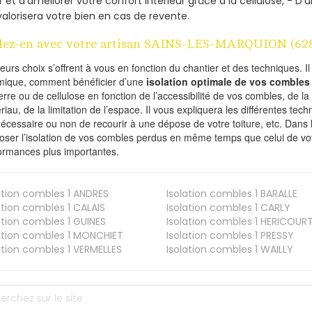
r et d’améliorer votre confort intérieur grâce à la cellulose, -
valorisera votre bien en cas de revente.
lez-en avec votre artisan SAINS-LES-MARQUION (62
ieurs choix s’offrent à vous en fonction du chantier et des techniques. I
mique, comment bénéficier d’une
isolation optimale de vos combles
erre ou de cellulose en fonction de l’accessibilité de vos combles, de l
riau, de la limitation de l’espace. Il vous expliquera les différentes techn
nécessaire ou non de recourir à une dépose de votre toiture, etc. Dans 
oser l’isolation de vos combles perdus en même temps que celui de vot
ormances plus importantes.
ation combles 1
ANDRES
Isolation combles 1
BARALLE
ation combles 1
CALAIS
Isolation combles 1
CARLY
ation combles 1
GUINES
Isolation combles 1
HERICOUR
ation combles 1
MONCHIET
Isolation combles 1
PRESSY
ation combles 1
VERMELLES
Isolation combles 1
WAILLY