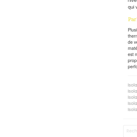
hive
qui 
Par
Plus
ther
de v
maté
est 
prop
perf
Isol
Isol
Isol
Isol
Isol