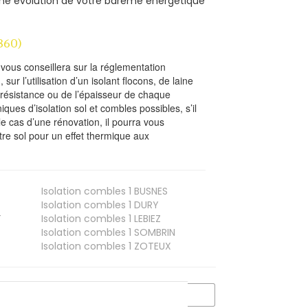
 D’une évolution de votre barème énergétique
860)
l vous conseillera sur la réglementation
, sur l’utilisation d’un isolant flocons, de laine
a résistance ou de l’épaisseur de chaque
iques d’isolation sol et combles possibles, s’il
le cas d’une rénovation, il pourra vous
re sol pour un effet thermique aux
Isolation combles 1
BUSNES
Isolation combles 1
DURY
T
Isolation combles 1
LEBIEZ
Isolation combles 1
SOMBRIN
Isolation combles 1
ZOTEUX