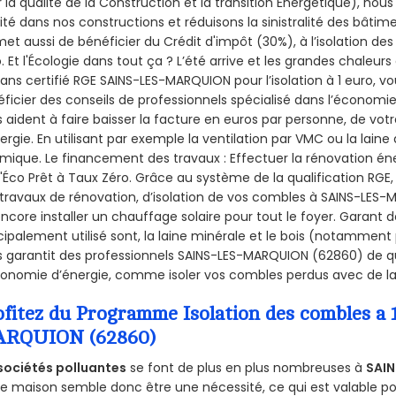
 la qualité de la Construction et la
transition Énergétique), nous
ité dans nos constructions et réduisons la sinistralité des bâtim
et aussi de bénéficier du Crédit d'impôt (30%), à l’isolation de
. Et l'Écologie dans tout ça ? L’été arrive et les grandes chaleurs
sans certifié RGE SAINS-LES-MARQUION pour l’isolation à 1 euro, 
ficier des conseils de professionnels spécialisé dans l’économie 
 aident à faire baisser la facture en euros par personne, de votr
ergie. En utilisant par exemple la ventilation par VMC ou la laine 
mique. Le financement des travaux : Effectuer la rénovation é
l'Éco Prêt à Taux Zéro. Grâce au système de la qualification RG
travaux de rénovation, d’isolation de vos combles à SAINS-LES-M
ncore installer un chauffage solaire pour tout le foyer. Garant 
cipalement utilisé sont, la laine minérale et le bois (notamment 
 garantit des professionnels SAINS-LES-MARQUION (62860) de qua
onomie d’énergie, comme isoler vos combles perdus avec de la 
ofitez du Programme Isolation des combles a
RQUION (62860)
sociétés polluantes
se font de plus en plus nombreuses à
SAI
e maison semble donc être une nécessité, ce qui est valable pour