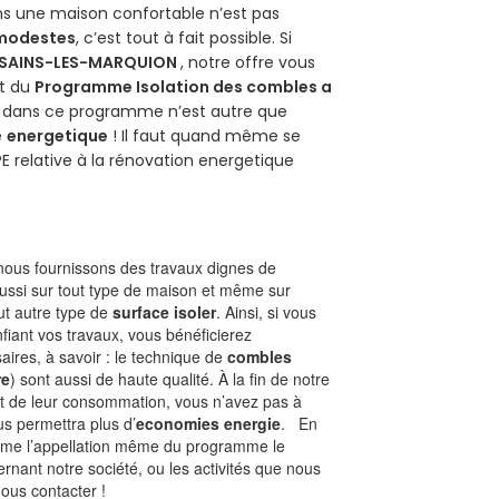
ans une maison confortable n’est pas
 modestes
, c’est tout à fait possible. Si
SAINS-LES-MARQUION
, notre offre vous
git du
Programme Isolation des combles a
ur dans ce programme n’est autre que
é
energetique
! Il faut quand même se
PE relative à la rénovation energetique
ous fournissons des travaux dignes de
ussi sur tout type de maison et même sur
out autre type de
surface isoler
. Ainsi, si vous
fiant vos travaux, vous bénéficierez
aires, à savoir : le technique de
combles
re
) sont aussi de haute qualité. À la fin de notre
st de leur consommation, vous n’avez pas à
us permettra plus d’
economies energie
. En
Comme l’appellation même du programme le
rnant notre société, ou les activités que nous
nous contacter !