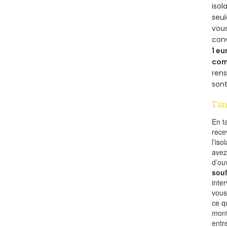
isol
seu
vous
con
1 eu
com
rens
sont
Tan
En t
rece
l’is
avez
d’ou
souf
inte
vous
ce q
mont
entr