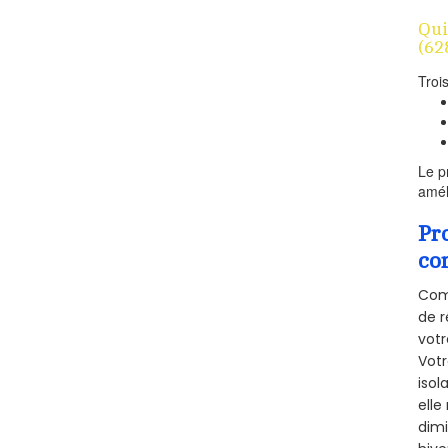
Qui
(62
Troi
Le p
amél
Pr
co
Comm
de r
votr
Vot
isol
elle
dimi