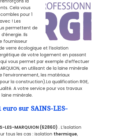
 renforçons la
ents. Cela vous
s combles pour 1
 avec ! Les
vous permettent de
d’énergie. Ils
e fournisseur
de verre écologique et l’isolation
nergétique de votre logement en passant
E, qui vous permet par exemple d’effectuer
ARQUION, en utilisant de la laine minérale
de l’environnement, les matériaux
pour la construction).La qualification RGE,
lité. A votre service pour vos travaux
laine minérale.
 1 euro sur SAINS-LES-
NS-LES-MARQUION (62860)
. L’isolation
 tous les cas : isolation
thermique
,