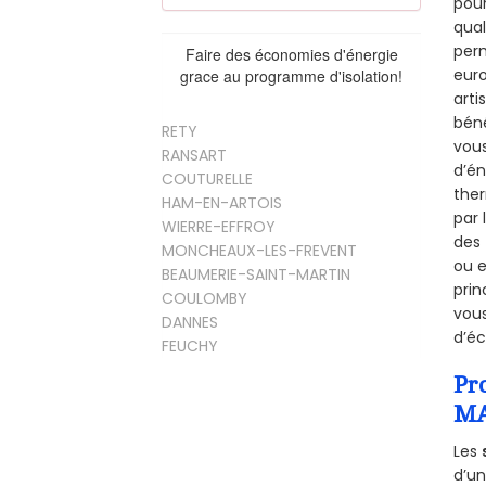
pour
qual
perm
Faire des économies d'énergie
euro
grace au programme d'isolation!
arti
béné
RETY
vous
RANSART
d’én
COUTURELLE
ther
HAM-EN-ARTOIS
par 
WIERRE-EFFROY
des 
MONCHEAUX-LES-FREVENT
ou e
BEAUMERIE-SAINT-MARTIN
prin
COULOMBY
vous
DANNES
d’éc
FEUCHY
Pr
MA
Les
d’un