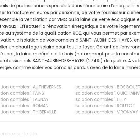
eils de professionnels spécialisé dans l’économie d’énergie. Ils v
ser la facture en euros par personne, de votre fournisseur d’énerg
exemple la ventilation par VMC ou la laine de verre écologique e
travaux : Effectuer la rénovation énergétique de votre logement
e au système de la qualification RGE, qui vous permet par exe
vation, d’isolation de vos combles à SAINT-AUBIN-DES-HAYES, en 
aller un chauffage solaire pour tout le foyer. Garant de l’envir
isé sont, la laine minérale et le bois (notamment pour la construc
professionnels SAINT-AUBIN-DES-HAYES (27410) de qualité. A vo
ergie, comme isoler vos combles perdus avec de la laine minéra
ation combles 1
AUTHEVERNES
Isolation combles 1
BOSGOUE
ation combles 1
FAINS
Isolation combles 1
GUICHAINVI
ation combles 1
LAUNAY
Isolation combles 1
LILLY
ation combles 1
ROMAN
Isolation combles 1
ROUTOT
ation combles 1
THIBERVILLE
Isolation combles 1
VIRONVAY