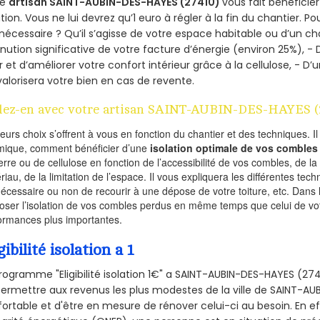
re
artisan SAINT-AUBIN-DES-HAYES (27410)
vous fait bénéficie
ation. Vous ne lui devrez qu’1 euro à régler à la fin du chantier. Po
 nécessaire ? Qu’il s’agisse de votre espace habitable ou d’un ch
nution significative de votre facture d’énergie (environ 25%), - 
r et d’améliorer votre confort intérieur grâce à la cellulose, -
valorisera votre bien en cas de revente.
lez-en avec votre artisan SAINT-AUBIN-DES-HAYES (
ieurs choix s’offrent à vous en fonction du chantier et des techniques. I
mique, comment bénéficier d’une
isolation optimale de vos combles
erre ou de cellulose en fonction de l’accessibilité de vos combles, de l
riau, de la limitation de l’espace. Il vous expliquera les différentes techn
nécessaire ou non de recourir à une dépose de votre toiture, etc. Dans 
oser l’isolation de vos combles perdus en même temps que celui de vot
ormances plus importantes.
gibilité isolation a 1
rogramme "Eligibilité isolation 1€" a SAINT-AUBIN-DES-HAYES (2
ermettre aux revenus les plus modestes de la ville de SAINT-AU
ortable et d'être en mesure de rénover celui-ci au besoin. En eff