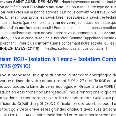
 travaux SAINT-AUBIN-DES-HAYES
. Nous intervenons aussi sur tout 
n va de même pour
l’isolation sous-sol
, ou pour tout autre type de
sur
son
, vous êtes sur la bonne adresse ! En nous confiant vos travaux, v
ité. En effet, nous avons les savoir-faire nécessaires, à savoir : le tech
nous utilisons (par exemple : la
laine de verre
) sont aussi de haute qual
ficier
d’un
confort
sans pareil ! Pour ce qui est de leur consommation
nous installerons au sein de votre habitat vous permettra plus d’
econo
ation
, il n’y a aucune raison de s’inquiéter. Comme l’appellation même 
exorbitant ! Pour plus d’
informations
concernant notre société, ou les
IN-DES-HAYES (27410)
, n’hésitez surtout pas à nous contacter !
tisan RGE- Isolation à 1 euro - Isolation C
YES (27410)
 vous proposons un dispositif contre la précarité énergétique de
ver un artisan de votre departement EURE - 27 certifié RGE en ut
hotovoltaïque, la laine de verre écologique... Grâce a la loi POPE
truction et la
transition Énergétique), nous renforçons la quali
tructions et réduisons la sinistralité des bâtiments. Cela vous 
ficier du Crédit d'impôt (30%), à l’isolation des combles pour 1 eu
 tout ça ? L’été arrive et les grandes chaleurs avec ! Les artisans
T-AUBIN-DES-HAYES pour l’isolation à 1 euro, vous permettent de