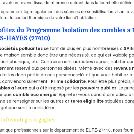
avoir un revenu fiscal de référence entrant dans la fourchette définie p
rogramme intègre également des séances de sensibilisation visant à vo
iorer le confort thermique de votre lieu d'habitation.
ofitez du Programme Isolation des combles 
S-HAYES (27410)
sociétés polluantes
se font de plus en plus nombreuses à
SAIN
e maison semble donc être une nécessité, ce qui est valable pour
ation phonique, etc. Contrairement aux idées reçues, habiter d
lement réservé aux personnes aisées. Même avec des
revenus
 faites donc partie de ces personnes-là, et que vous habitiez à
s conviendra sûrement :
Prime solidarite
. Pour être plus précis, 
bles a 1 euro
qui a été imposé par les
pouvoirs publics
. Le pri
re que
comble eco energie
. Apprêtez-vous donc à dire adieu à 
e se renseigner sur les autres
criteres eligibilite
stipulées dans
getique sont à considérer.
t d’avantages à gagner
ant que professionnels sur le departement de EURE-27410, nous fournis