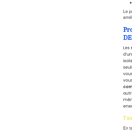
Le p
amél
Pr
DE
Les
d’un
isol
seu
vous
vou
com
aut
mêm
ener
Tan
En t