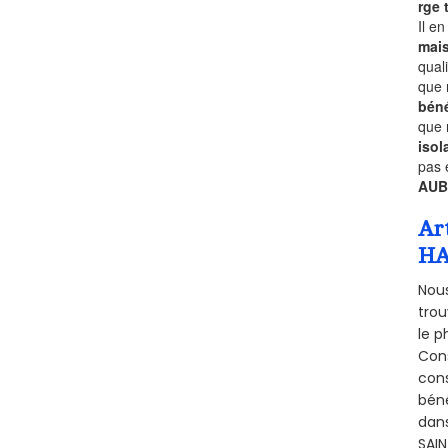
rge
Il e
mai
qual
que 
béné
que 
isol
pas 
AUB
Ar
HA
Nous
trou
le p
Cons
cons
béné
dans
SAIN