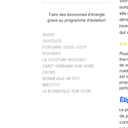
Vot
isol
elle
Faire des économies d'énergie
dimi
grace au programme d'isolation!
hive
qui 
ALIZAY
GLISOLLES
Par
FONTAINE-SOUS-JOUY
ROUVRAY
Plus
ther
LA COUTURE-BOUSSEY
de v
SAINT-GERMAIN-SUR-AVRE
maté
LISORS
est 
BONNEVILLE-APTOT
prop
BRESTOT
perf
LA BONNEVILLE-SUR-ITON
Éli
Le p
de p
conf