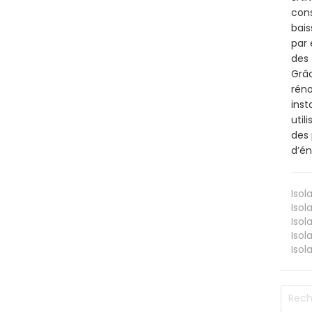
cons
bais
par 
des 
Grâc
réno
inst
util
des 
d’én
Isol
Isol
Isol
Isol
Isol