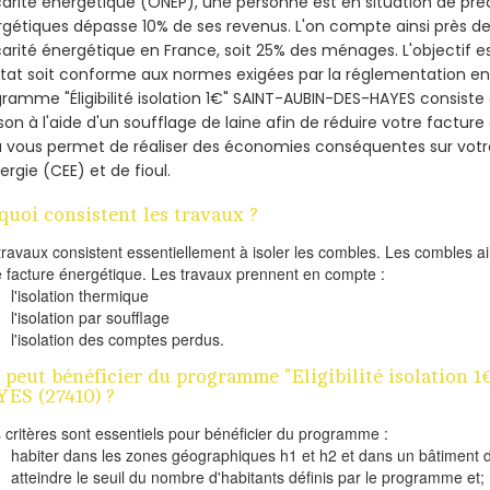
arité énergétique (ONEP), une personne est en situation de pré
gétiques dépasse 10% de ses revenus. L'on compte ainsi près de 
arité énergétique en France, soit 25% des ménages.
L'objectif 
tat soit conforme aux normes exigées par la réglementation en 
ramme "Éligibilité isolation 1€" SAINT-AUBIN-DES-HAYES consiste à
on à l'aide d'un soufflage de laine afin de réduire votre factur
a vous permet de réaliser des économies conséquentes sur vo
ergie (CEE) et de fioul.
quoi consistent les travaux ?
travaux consistent essentiellement à isoler les combles. Les combles 
e facture énergétique. Les travaux prennent en compte :
l'isolation thermique
l'isolation par soufflage
l'isolation des comptes perdus.
 peut bénéficier du programme "Eligibilité isolation
ES (27410) ?
s critères sont essentiels pour bénéficier du programme :
habiter dans les zones géographiques h1 et h2 et dans un bâtiment d
atteindre le seuil du nombre d'habitants définis par le programme et;