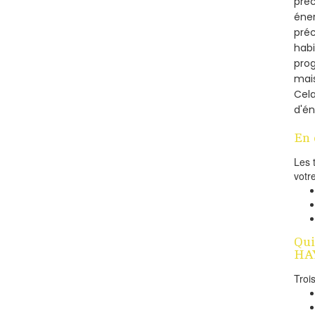
préc
éner
préc
habi
prog
mais
Cel
d'én
En 
Les 
votr
Qui
HAY
Troi