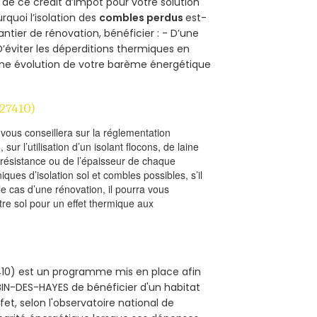
r de ce crédit d’impôt pour votre solution
urquoi l’isolation des
combles perdus
est-
antier de rénovation, bénéficier : - D’une
D’éviter les déperditions thermiques en
 D’une évolution de votre barème énergétique
27410)
l vous conseillera sur la réglementation
, sur l’utilisation d’un isolant flocons, de laine
a résistance ou de l’épaisseur de chaque
iques d’isolation sol et combles possibles, s’il
le cas d’une rénovation, il pourra vous
re sol pour un effet thermique aux
7410) est un programme mis en place afin
BIN-DES-HAYES de bénéficier d'un habitat
et, selon l'observatoire national de