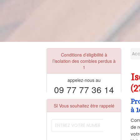
Acc
Conditions d’éligibilité à
l’isolation des combles perdus à
1
I
appelez-nous au
09 77 77 36 14
(2
Pr
SI Vous souhaitez être rappelé
à 1
Comm
de r
votr