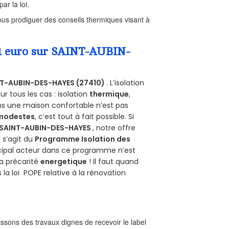
ar la loi.
us prodiguer des conseils thermiques visant à
a 1 euro sur SAINT-AUBIN-
T-AUBIN-DES-HAYES (27410)
. L’isolation
 tous les cas : isolation
thermique
,
ans une maison confortable n’est pas
 modestes
, c’est tout à fait possible. Si
SAINT-AUBIN-DES-HAYES
, notre offre
il s’agit du
Programme Isolation des
ncipal acteur dans ce programme n’est
la précarité
energetique
! Il faut quand
 la loi POPE relative à la rénovation
sons des travaux dignes de recevoir le label