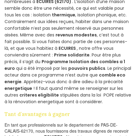
nombreuses à
ECUIRES (62170)
. L’isolation d’une maison
semble donc être une nécessité, ce qui est valable pour
tous les cas : isolation
thermique
, isolation phonique, etc.
Contrairement aux idées reçues, habiter dans une maison
confortable n’est pas seulement réservé aux personnes
aisées. Même avec des
revenus modestes
, c’est tout à
fait possible. Si vous faites donc partie de ces personnes-
là, et que vous habitiez à
ECUIRES
, notre offre vous
conviendra sûrement :
Prime solidarite
. Pour être plus
précis, il s’agit du
Programme Isolation des combles a 1
euro
qui a été imposé par les
pouvoirs publics
. Le principal
acteur dans ce programme n’est autre que
comble eco
energie
. Apprêtez-vous donc à dire adieu à la précarité
energetique
! Il faut quand même se renseigner sur les
autres
criteres eligibilite
stipulées dans la loi POPE relative
à la rénovation energetique sont à considérer.
Tant d’avantages à gagner
En tant que professionnels sur le departement de PAS-DE-
CALAIS-62170, nous fournissons des travaux dignes de recevoir