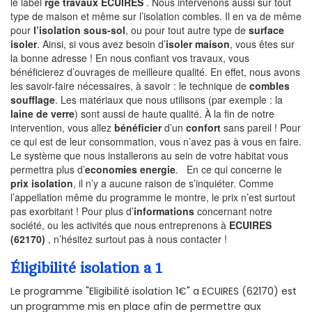
le label
rge travaux ECUIRES
. Nous intervenons aussi sur tout
type de maison et même sur l’isolation combles. Il en va de même
pour
l’isolation sous-sol
, ou pour tout autre type de
surface
isoler
. Ainsi, si vous avez besoin d’
isoler maison
, vous êtes sur
la bonne adresse ! En nous confiant vos travaux, vous
bénéficierez d’ouvrages de meilleure qualité. En effet, nous avons
les savoir-faire nécessaires, à savoir : le technique de
combles
soufflage
. Les matériaux que nous utilisons (par exemple : la
laine de verre
) sont aussi de haute qualité. À la fin de notre
intervention, vous allez
bénéficier
d’un
confort
sans pareil ! Pour
ce qui est de leur consommation, vous n’avez pas à vous en faire.
Le système que nous installerons au sein de votre habitat vous
permettra plus d’
economies energie
. En ce qui concerne le
prix isolation
, il n’y a aucune raison de s’inquiéter. Comme
l’appellation même du programme le montre, le prix n’est surtout
pas exorbitant ! Pour plus d’
informations
concernant notre
société, ou les activités que nous entreprenons à
ECUIRES
(62170)
, n’hésitez surtout pas à nous contacter !
Éligibilité isolation a 1
Le programme "Eligibilité isolation 1€" a ECUIRES (62170) est
un programme mis en place afin de permettre aux