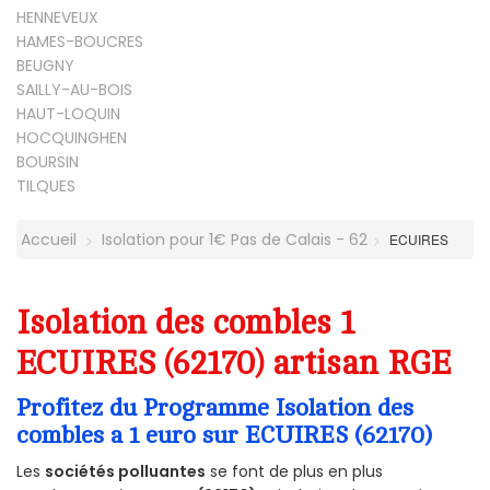
HENNEVEUX
HAMES-BOUCRES
BEUGNY
SAILLY-AU-BOIS
HAUT-LOQUIN
HOCQUINGHEN
BOURSIN
TILQUES
Accueil
Isolation pour 1€ Pas de Calais - 62
ECUIRES
Isolation des combles 1
ECUIRES (62170) artisan RGE
Profitez du Programme Isolation des
combles a 1 euro sur ECUIRES (62170)
Les
sociétés polluantes
se font de plus en plus