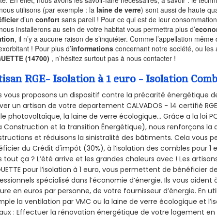
nous utilisons (par exemple : la
laine de verre
) sont aussi de haute qual
ficier
d’un
confort
sans pareil ! Pour ce qui est de leur consommation
nous installerons au sein de votre habitat vous permettra plus d’
econo
ation
, il n’y a aucune raison de s’inquiéter. Comme l’appellation même 
exorbitant ! Pour plus d’
informations
concernant notre société, ou les
UETTE (14700)
, n’hésitez surtout pas à nous contacter !
tisan RGE- Isolation à 1 euro - Isolation C
 vous proposons un dispositif contre la précarité énergétique de
ver un artisan de votre departement CALVADOS - 14 certifié RGE 
le photovoltaïque, la laine de verre écologique... Grâce a la loi
a Construction et la
transition Énergétique), nous renforçons la 
tructions et réduisons la sinistralité des bâtiments. Cela vous 
ficier du Crédit d'impôt (30%), à l’isolation des combles pour 1 eu
 tout ça ? L’été arrive et les grandes chaleurs avec ! Les artisans
ETTE pour l’isolation à 1 euro, vous permettent de bénéficier de
essionnels spécialisé dans l’économie d’énergie. Ils vous aident à
ure en euros par personne, de votre fournisseur d’énergie. En uti
ple la ventilation par VMC ou la laine de verre écologique et l’
aux : Effectuer la rénovation énergétique de votre logement en 