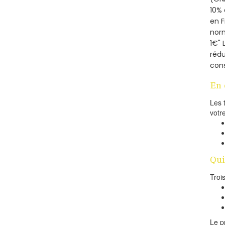
10% 
en 
norm
1€" 
rédu
cons
En 
Les 
votr
Qui
Troi
Le p