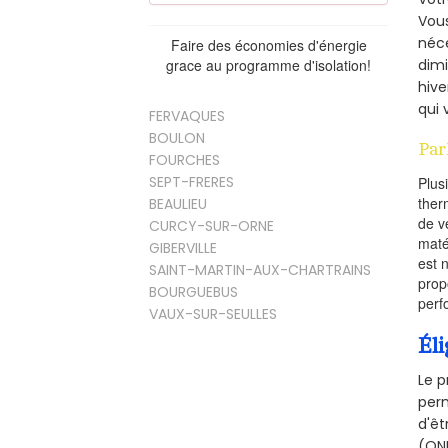
Vous
néce
Faire des économies d'énergie
dimi
grace au programme d'isolation!
hive
qui 
FERVAQUES
BOULON
Par
FOURCHES
SEPT-FRERES
Plus
ther
BEAULIEU
de v
CURCY-SUR-ORNE
maté
GIBERVILLE
est 
SAINT-MARTIN-AUX-CHARTRAINS
prop
BOURGUEBUS
perf
VAUX-SUR-SEULLES
Éli
Le p
perm
d'êt
(ONE