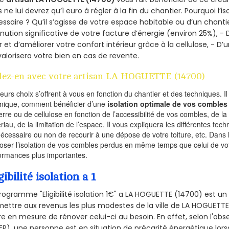
 ne lui devrez qu’1 euro à régler à la fin du chantier. Pourquoi l’i
ssaire ? Qu’il s’agisse de votre espace habitable ou d’un chantie
nution significative de votre facture d’énergie (environ 25%), - 
r et d’améliorer votre confort intérieur grâce à la cellulose, -
valorisera votre bien en cas de revente.
lez-en avec votre artisan LA HOGUETTE (14700)
ieurs choix s’offrent à vous en fonction du chantier et des techniques. I
mique, comment bénéficier d’une
isolation optimale de vos combles
erre ou de cellulose en fonction de l’accessibilité de vos combles, de l
riau, de la limitation de l’espace. Il vous expliquera les différentes techn
nécessaire ou non de recourir à une dépose de votre toiture, etc. Dans 
oser l’isolation de vos combles perdus en même temps que celui de vot
ormances plus importantes.
gibilité isolation a 1
rogramme "Eligibilité isolation 1€" a LA HOGUETTE (14700) est 
ettre aux revenus les plus modestes de la ville de LA HOGUETTE 
re en mesure de rénover celui-ci au besoin. En effet, selon l'ob
P), une personne est en situation de précarité énergétique lo