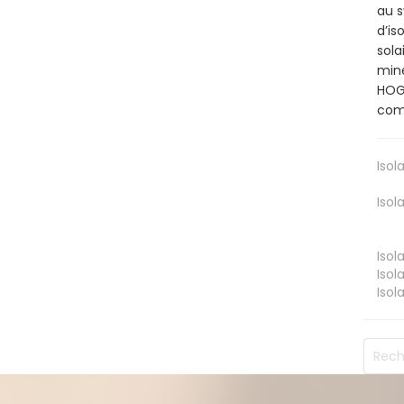
au s
d’is
sola
miné
HOGU
comb
Isol
Isol
Isol
Isol
Isol