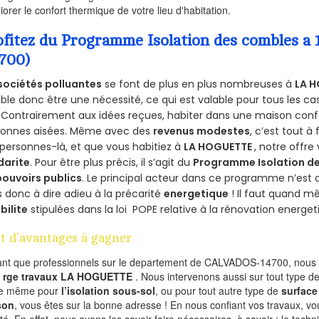
iorer le confort thermique de votre lieu d'habitation.
ofitez du Programme Isolation des combles 
4700)
sociétés polluantes
se font de plus en plus nombreuses à
LA H
le donc être une nécessité, ce qui est valable pour tous les cas
 Contrairement aux idées reçues, habiter dans une maison conf
sonnes aisées. Même avec des
revenus modestes
, c’est tout à
personnes-là, et que vous habitiez à
LA HOGUETTE
, notre offr
darite
. Pour être plus précis, il s’agit du
Programme Isolation de
pouvoirs publics
. Le principal acteur dans ce programme n’est
 donc à dire adieu à la précarité
energetique
! Il faut quand m
ibilite
stipulées dans la loi POPE relative à la rénovation energet
t d’avantages à gagner
ant que professionnels sur le departement de CALVADOS-14700, nous f
l
rge travaux LA HOGUETTE
. Nous intervenons aussi sur tout type de
de même pour
l’isolation sous-sol
, ou pour tout autre type de
surface
son
, vous êtes sur la bonne adresse ! En nous confiant vos travaux, v
ité. En effet, nous avons les savoir-faire nécessaires, à savoir : le tech