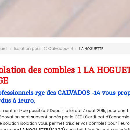
ueil
Isolation pour 1€ Calvados-14
LA HOGUETTE
olation des combles 1 LA HOGUET
GE
ofessionnels rge des CALVADOS -14 vous propo
rdus à 1euro.
ent est-ce possible ? Depuis la loi du 17 août 2015, pour une tr
énovation sont subventionnés par le CEE (Certificat d’Economie
e solution isolation vous permet d’isoler vos combles pour 1 e
re
artisan LA HOGUETTE (14700)
vous fait bénéficier de ce crédi