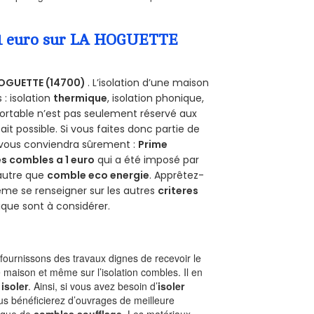
a 1 euro sur LA HOGUETTE
OGUETTE (14700)
. L’isolation d’une maison
 : isolation
thermique
, isolation phonique,
ortable n’est pas seulement réservé aux
 fait possible. Si vous faites donc partie de
e vous conviendra sûrement :
Prime
s combles a 1 euro
qui a été imposé par
 autre que
comble eco energie
. Apprêtez-
ême se renseigner sur les autres
criteres
ique sont à considérer.
ournissons des travaux dignes de recevoir le
 maison et même sur l’isolation combles. Il en
 isoler
. Ainsi, si vous avez besoin d’
isoler
ous bénéficierez d’ouvrages de meilleure
nique de
combles soufflage
. Les matériaux