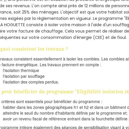
de ses revenus. L'on compte ainsi près de 12 millions de personn
France, soit 25% des ménages.
L'objectif est que votre habitat s
es exigées par la réglementation en vigueur. Le programme "Éligi
LA HOGUETTE consiste à isoler votre maison à l'aide d'un soufflag
ire votre facture de chauffage. Cela vous permet de réaliser 
équentes sur votre consommation d'énergie (CEE) et de fioul.
quoi consistent les travaux ?
travaux consistent essentiellement à isoler les combles. Les combles 
e facture énergétique. Les travaux prennent en compte :
l'isolation thermique
l'isolation par soufflage
l'isolation des comptes perdus.
 peut bénéficier du programme "Eligibilité isolation 
s critères sont essentiels pour bénéficier du programme :
habiter dans les zones géographiques h1 et h2 et dans un bâtiment d
atteindre le seuil du nombre d'habitants définis par le programme et;
avoir un revenu fiscal de référence entrant dans la fourchette définie p
rogramme intègre également des séances de sensibilisation visant à vo