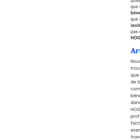
que 
béné
que 
isol
pas 
HOG
Ar
Nous
trou
que 
de l
cons
béné
dans
HOGU
prof
fact
exem
trav