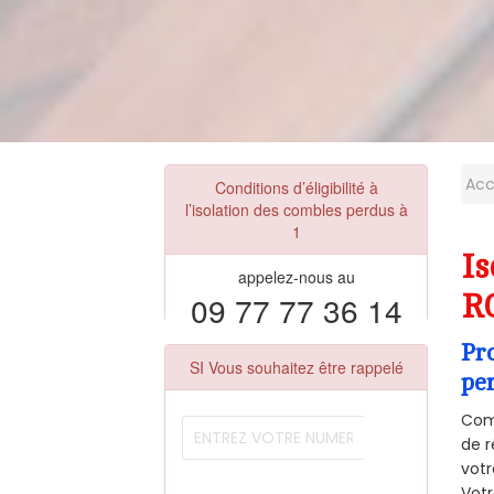
Acc
Conditions d’éligibilité à
l’isolation des combles perdus à
1
Is
appelez-nous au
09 77 77 36 14
R
Pr
SI Vous souhaitez être rappelé
pe
Comm
de r
votr
Vot