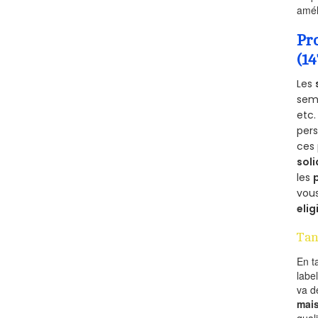
amél
Pr
(1
Les
semb
etc.
per
ces 
soli
les
vous
elig
Tan
En t
labe
va 
mai
qual