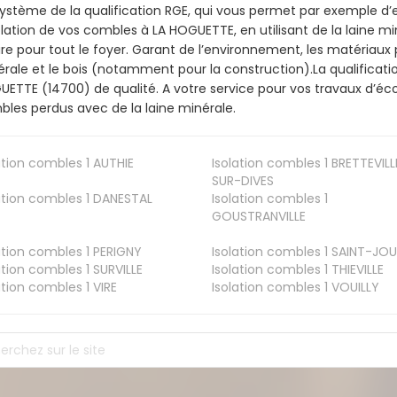
ystème de la qualification RGE, qui vous permet par exemple d’
olation de vos combles à LA HOGUETTE, en utilisant de la laine m
ire pour tout le foyer. Garant de l’environnement, les matériaux p
rale et le bois (notamment pour la construction).La qualificatio
ETTE (14700) de qualité. A votre service pour vos travaux d’é
les perdus avec de la laine minérale.
ation combles 1
AUTHIE
Isolation combles 1
BRETTEVILL
SUR-DIVES
ation combles 1
DANESTAL
Isolation combles 1
GOUSTRANVILLE
ation combles 1
PERIGNY
Isolation combles 1
SAINT-JOU
ation combles 1
SURVILLE
Isolation combles 1
THIEVILLE
ation combles 1
VIRE
Isolation combles 1
VOUILLY