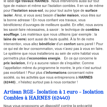
le label
rge travaux HARNES
. Nous intervenons aussi sur tout
type de maison et même sur l’isolation combles. Il en va de même
pour
l’isolation sous-sol
, ou pour tout autre type de
surface
isoler
. Ainsi, si vous avez besoin d’
isoler maison
, vous êtes sur
la bonne adresse ! En nous confiant vos travaux, vous
bénéficierez d’ouvrages de meilleure qualité. En effet, nous avons
les savoir-faire nécessaires, à savoir : le technique de
combles
soufflage
. Les matériaux que nous utilisons (par exemple : la
laine de verre
) sont aussi de haute qualité. À la fin de notre
intervention, vous allez
bénéficier
d’un
confort
sans pareil ! Pour
ce qui est de leur consommation, vous n’avez pas à vous en faire.
Le système que nous installerons au sein de votre habitat vous
permettra plus d’
economies energie
. En ce qui concerne le
prix isolation
, il n’y a aucune raison de s’inquiéter. Comme
l’appellation même du programme le montre, le prix n’est surtout
pas exorbitant ! Pour plus d’
informations
concernant notre
société, ou les activités que nous entreprenons à
HARNES
(62440)
, n’hésitez surtout pas à nous contacter !
Artisan RGE- Isolation à 1 euro - Isolation
Combles à HARNES (62440)
Nous vous proposons un dispositif contre la précarité