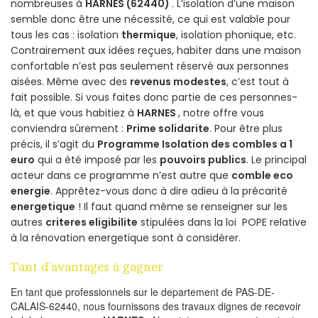
nombreuses à
HARNES (62440)
. L’isolation d’une maison
semble donc être une nécessité, ce qui est valable pour
tous les cas : isolation
thermique
, isolation phonique, etc.
Contrairement aux idées reçues, habiter dans une maison
confortable n’est pas seulement réservé aux personnes
aisées. Même avec des
revenus modestes
, c’est tout à
fait possible. Si vous faites donc partie de ces personnes-
là, et que vous habitiez à
HARNES
, notre offre vous
conviendra sûrement :
Prime solidarite
. Pour être plus
précis, il s’agit du
Programme Isolation des combles a 1
euro
qui a été imposé par les
pouvoirs publics
. Le principal
acteur dans ce programme n’est autre que
comble eco
energie
. Apprêtez-vous donc à dire adieu à la précarité
energetique
! Il faut quand même se renseigner sur les
autres
criteres eligibilite
stipulées dans la loi POPE relative
à la rénovation energetique sont à considérer.
Tant d’avantages à gagner
En tant que professionnels sur le departement de PAS-DE-
CALAIS-62440, nous fournissons des travaux dignes de recevoir