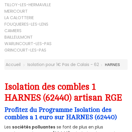
TILLOY-LES-HERMAVILLE
MERICOURT
LA CALOTTERIE
FOUQUIERES-LES-LENS
CAMIERS
BAILLEULMONT
WARLINCOURT-LES-PAS
GRINCOURT-LES-PAS
Accueil
Isolation pour 1€ Pas de Calais - 62
HARNES
Isolation des combles 1
HARNES (62440) artisan RGE
Profitez du Programme Isolation des
combles a 1 euro sur HARNES (62440)
Les
sociétés polluantes
se font de plus en plus