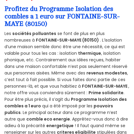
Profitez du Programme Isolation des
combles a 1 euro sur FONTAINE-SUR-
MAYE (80150)
Les
sociétés polluantes
se font de plus en plus
nombreuses à
FONTAINE-SUR-MAYE (80150)
. L’isolation
d’une maison semble donc être une nécessité, ce qui est
valable pour tous les cas : isolation
thermique
, isolation
phonique, etc. Contrairement aux idées reçues, habiter
dans une maison confortable n’est pas seulement réservé
aux personnes aisées. Même avec des
revenus modestes
,
c’est tout à fait possible. Si vous faites donc partie de ces
personnes-là, et que vous habitiez à
FONTAINE-SUR-MAYE
,
notre offre vous conviendra sûrement :
Prime solidarite
.
Pour être plus précis, il s’agit du
Programme Isolation des
combles a 1 euro
qui a été imposé par les
pouvoirs
publics
. Le principal acteur dans ce programme n’est
autre que
comble eco energie
. Apprêtez-vous donc à dire
adieu à la précarité
energetique
! Il faut quand même se
renseigner sur les autres
criteres eligibilite
stipulées dans