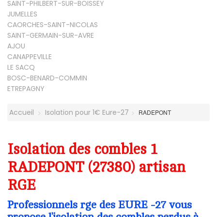
SAINT-PHILBERT-SUR-BOISSEY
JUMELLES
CAORCHES-SAINT-NICOLAS
SAINT-GERMAIN-SUR-AVRE
AJOU
CANAPPEVILLE
LE SACQ
BOSC-BENARD-COMMIN
ETREPAGNY
Accueil
Isolation pour 1€ Eure-27
RADEPONT
Isolation des combles 1
RADEPONT (27380) artisan
RGE
Professionnels rge des EURE -27 vous
propose l’isolation des combles perdus à