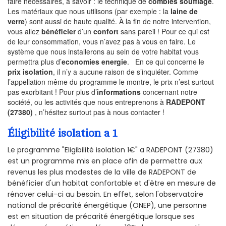
faire nécessaires, à savoir : le technique de
combles soufflage
.
Les matériaux que nous utilisons (par exemple : la
laine de
verre
) sont aussi de haute qualité. À la fin de notre intervention,
vous allez
bénéficier
d’un
confort
sans pareil ! Pour ce qui est
de leur consommation, vous n’avez pas à vous en faire. Le
système que nous installerons au sein de votre habitat vous
permettra plus d’
economies energie
. En ce qui concerne le
prix isolation
, il n’y a aucune raison de s’inquiéter. Comme
l’appellation même du programme le montre, le prix n’est surtout
pas exorbitant ! Pour plus d’
informations
concernant notre
société, ou les activités que nous entreprenons à
RADEPONT
(27380)
, n’hésitez surtout pas à nous contacter !
Éligibilité isolation a 1
Le programme "Eligibilité isolation 1€" a RADEPONT (27380)
est un programme mis en place afin de permettre aux
revenus les plus modestes de la ville de RADEPONT de
bénéficier d'un habitat confortable et d'être en mesure de
rénover celui-ci au besoin. En effet, selon l'observatoire
national de précarité énergétique (ONEP), une personne
est en situation de précarité énergétique lorsque ses