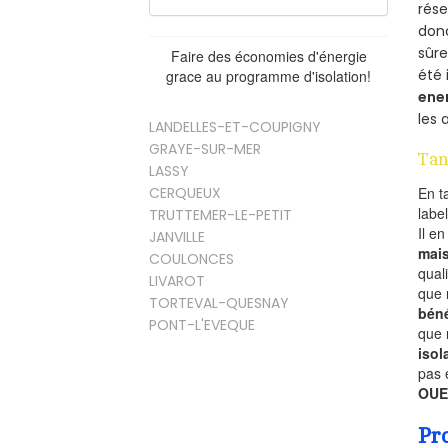
rés
donc
sûr
Faire des économies d'énergie
été 
grace au programme d'isolation!
ene
les 
LANDELLES-ET-COUPIGNY
GRAYE-SUR-MER
Tan
LASSY
CERQUEUX
En t
labe
TRUTTEMER-LE-PETIT
Il e
JANVILLE
mai
COULONCES
qual
LIVAROT
que 
TORTEVAL-QUESNAY
béné
PONT-L'EVEQUE
que 
isol
pas 
OUE
Pr