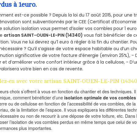
rdus à 1euro.
ent est-ce possible ? Depuis la loi du 17 août 2015, pour une tr
énovation sont subventionnés par le CEE (Certificat d’Economie
e solution isolation vous permet d’isoler vos combles pour 1 e
re
artisan SAINT-OUEN-LE-PIN (14340)
vous fait bénéficier de c
ation. Vous ne lui devrez qu’1 euro à régler à la fin du chantier. Po
 nécessaire ? Qu’il s’agisse de votre espace habitable ou d’un ch
nution significative de votre facture d’énergie (environ 25%), - 
r et d’améliorer votre confort intérieur grâce à la cellulose, -
valorisera votre bien en cas de revente.
lez-en avec votre artisan SAINT-OUEN-LE-PIN (14340
ieurs choix s’offrent à vous en fonction du chantier et des techniques. I
mique, comment bénéficier d’une
isolation optimale de vos combles
erre ou de cellulose en fonction de l’accessibilité de vos combles, de l
riau, de la limitation de l’espace. Il vous expliquera les différentes techn
nécessaire ou non de recourir à une dépose de votre toiture, etc. Dans 
oser l’isolation de vos combles perdus en même temps que celui de vot
ormances plus importantes.