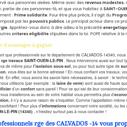
ervé aux personnes aisées. Même avec des
revenus modestes
,
 partie de ces personnes-là, et que vous habitiez à
SAINT-OUE
ement :
Prime solidarite
. Pour être plus précis, il s’agit du
Progra
imposé par les
pouvoirs publics
. Le principal acteur dans ce 
rgie
. Apprêtez-vous donc à dire adieu à la précarité
energetiqu
autres
criteres eligibilite
stipulées dans la loi POPE relative à l
t d’avantages à gagner
ant que professionnels sur le departement de CALVADOS-14340, nous f
l
rge travaux SAINT-OUEN-LE-PIN
. Nous intervenons aussi sur tout 
n va de même pour
l’isolation sous-sol
, ou pour tout autre type de
sur
son
, vous êtes sur la bonne adresse ! En nous confiant vos travaux, v
ité. En effet, nous avons les savoir-faire nécessaires, à savoir : le tech
nous utilisons (par exemple : la
laine de verre
) sont aussi de haute qual
ficier
d’un
confort
sans pareil ! Pour ce qui est de leur consommation
nous installerons au sein de votre habitat vous permettra plus d’
econo
ation
, il n’y a aucune raison de s’inquiéter. Comme l’appellation même 
exorbitant ! Pour plus d’
informations
concernant notre société, ou les
N-LE-PIN (14340)
, n’hésitez surtout pas à nous contacter !
ofessionnels rge des CALVADOS -14 vous propo