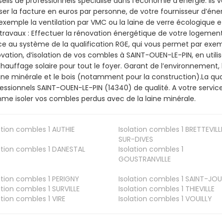
eils de professionnels spécialisé dans l’économie d’énergie. Ils v
ser la facture en euros par personne, de votre fournisseur d’énerg
exemple la ventilation par VMC ou la laine de verre écologique e
travaux : Effectuer la rénovation énergétique de votre logement
e au système de la qualification RGE, qui vous permet par exe
vation, d’isolation de vos combles à SAINT-OUEN-LE-PIN, en utilis
hauffage solaire pour tout le foyer. Garant de l’environnement, 
aine minérale et le bois (notamment pour la construction).La qua
essionnels SAINT-OUEN-LE-PIN (14340) de qualité. A votre servic
e isoler vos combles perdus avec de la laine minérale.
ation combles 1
AUTHIE
Isolation combles 1
BRETTEVILL
SUR-DIVES
ation combles 1
DANESTAL
Isolation combles 1
GOUSTRANVILLE
ation combles 1
PERIGNY
Isolation combles 1
SAINT-JOU
ation combles 1
SURVILLE
Isolation combles 1
THIEVILLE
ation combles 1
VIRE
Isolation combles 1
VOUILLY