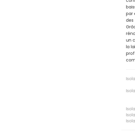
cons
bais
par 
des 
Grâc
réno
un c
la l
prof
comm
Isol
Isol
Isol
Isol
Isol