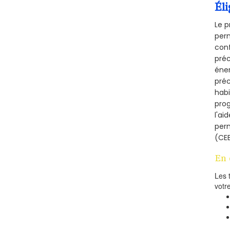
Éli
Le p
perm
conf
préc
éner
préc
habi
prog
l'ai
per
(CEE
En 
Les 
votr