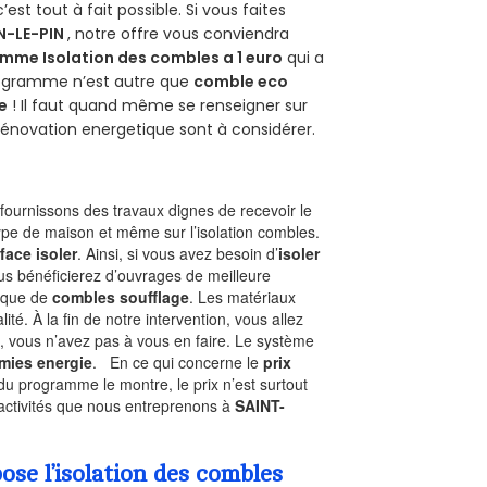
 c’est tout à fait possible. Si vous faites
N-LE-PIN
, notre offre vous conviendra
mme Isolation des combles a 1 euro
qui a
programme n’est autre que
comble eco
e
! Il faut quand même se renseigner sur
a rénovation energetique sont à considérer.
ournissons des travaux dignes de recevoir le
type de maison et même sur l’isolation combles.
face isoler
. Ainsi, si vous avez besoin d’
isoler
ous bénéficierez d’ouvrages de meilleure
nique de
combles soufflage
. Les matériaux
ité. À la fin de notre intervention, vous allez
, vous n’avez pas à vous en faire. Le système
mies energie
. En ce qui concerne le
prix
du programme le montre, le prix n’est surtout
 activités que nous entreprenons à
SAINT-
se l’isolation des combles