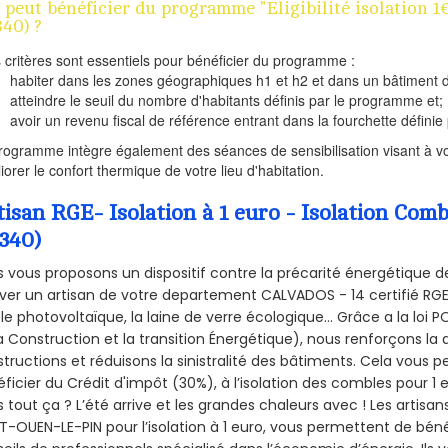
 peut bénéficier du programme "Eligibilité isolation
340) ?
s critères sont essentiels pour bénéficier du programme :
habiter dans les zones géographiques h1 et h2 et dans un bâtiment d
atteindre le seuil du nombre d'habitants définis par le programme et;
avoir un revenu fiscal de référence entrant dans la fourchette définie p
rogramme intègre également des séances de sensibilisation visant à vo
iorer le confort thermique de votre lieu d'habitation.
tisan RGE- Isolation à 1 euro - Isolation C
4340)
 vous proposons un dispositif contre la précarité énergétique de
ver un artisan de votre departement CALVADOS - 14 certifié RGE 
le photovoltaïque, la laine de verre écologique... Grâce a la loi
a Construction et la
transition Énergétique), nous renforçons la 
tructions et réduisons la sinistralité des bâtiments. Cela vous 
ficier du Crédit d'impôt (30%), à l’isolation des combles pour 1 eu
 tout ça ? L’été arrive et les grandes chaleurs avec ! Les artisans
T-OUEN-LE-PIN pour l’isolation à 1 euro, vous permettent de béné