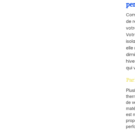
pe
Comm
de r
votr
Vot
isol
elle
dimi
hive
qui 
Par
Plus
ther
de v
maté
est 
prop
perf