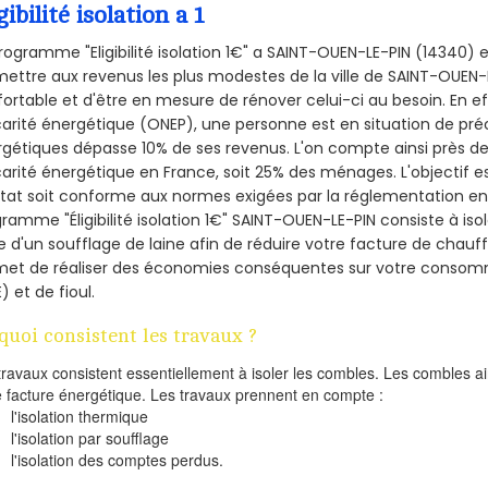
gibilité isolation a 1
rogramme "Eligibilité isolation 1€" a SAINT-OUEN-LE-PIN (14340
ettre aux revenus les plus modestes de la ville de SAINT-OUEN-L
ortable et d'être en mesure de rénover celui-ci au besoin. En eff
arité énergétique (ONEP), une personne est en situation de pré
gétiques dépasse 10% de ses revenus. L'on compte ainsi près de 
arité énergétique en France, soit 25% des ménages.
L'objectif 
tat soit conforme aux normes exigées par la réglementation en 
ramme "Éligibilité isolation 1€" SAINT-OUEN-LE-PIN consiste à iso
de d'un soufflage de laine afin de réduire votre facture de chauf
met de réaliser des économies conséquentes sur votre consom
) et de fioul.
quoi consistent les travaux ?
travaux consistent essentiellement à isoler les combles. Les combles 
e facture énergétique. Les travaux prennent en compte :
l'isolation thermique
l'isolation par soufflage
l'isolation des comptes perdus.