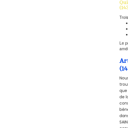
Qui
(14
Troi
Le p
amél
Ar
(1
Nous
trou
que 
de l
cons
béné
dans
SAIN