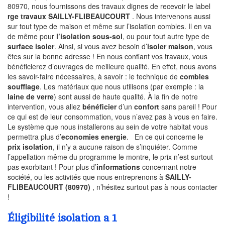
80970, nous fournissons des travaux dignes de recevoir le label
rge travaux SAILLY-FLIBEAUCOURT
. Nous intervenons aussi
sur tout type de maison et même sur l’isolation combles. Il en va
de même pour
l’isolation sous-sol
, ou pour tout autre type de
surface isoler
. Ainsi, si vous avez besoin d’
isoler maison
, vous
êtes sur la bonne adresse ! En nous confiant vos travaux, vous
bénéficierez d’ouvrages de meilleure qualité. En effet, nous avons
les savoir-faire nécessaires, à savoir : le technique de
combles
soufflage
. Les matériaux que nous utilisons (par exemple : la
laine de verre
) sont aussi de haute qualité. À la fin de notre
intervention, vous allez
bénéficier
d’un
confort
sans pareil ! Pour
ce qui est de leur consommation, vous n’avez pas à vous en faire.
Le système que nous installerons au sein de votre habitat vous
permettra plus d’
economies energie
. En ce qui concerne le
prix isolation
, il n’y a aucune raison de s’inquiéter. Comme
l’appellation même du programme le montre, le prix n’est surtout
pas exorbitant ! Pour plus d’
informations
concernant notre
société, ou les activités que nous entreprenons à
SAILLY-
FLIBEAUCOURT (80970)
, n’hésitez surtout pas à nous contacter
!
Éligibilité isolation a 1