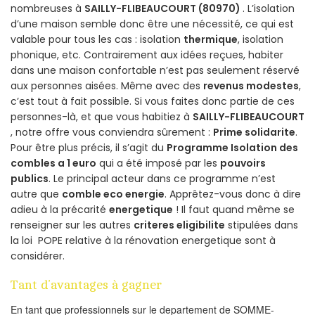
nombreuses à
SAILLY-FLIBEAUCOURT (80970)
. L’isolation
d’une maison semble donc être une nécessité, ce qui est
valable pour tous les cas : isolation
thermique
, isolation
phonique, etc. Contrairement aux idées reçues, habiter
dans une maison confortable n’est pas seulement réservé
aux personnes aisées. Même avec des
revenus modestes
,
c’est tout à fait possible. Si vous faites donc partie de ces
personnes-là, et que vous habitiez à
SAILLY-FLIBEAUCOURT
, notre offre vous conviendra sûrement :
Prime solidarite
.
Pour être plus précis, il s’agit du
Programme Isolation des
combles a 1 euro
qui a été imposé par les
pouvoirs
publics
. Le principal acteur dans ce programme n’est
autre que
comble eco energie
. Apprêtez-vous donc à dire
adieu à la précarité
energetique
! Il faut quand même se
renseigner sur les autres
criteres eligibilite
stipulées dans
la loi POPE relative à la rénovation energetique sont à
considérer.
Tant d’avantages à gagner
En tant que professionnels sur le departement de SOMME-