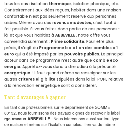
tous les cas : isolation
thermique
, isolation phonique, etc.
Contrairement aux idées reçues, habiter dans une maison
confortable n’est pas seulement réservé aux personnes
aisées. Même avec des
revenus modestes
, c’est tout à
fait possible. Si vous faites donc partie de ces personnes-
là, et que vous habitiez à
ABBEVILLE
, notre offre vous
conviendra sûrement :
Prime solidarite
. Pour être plus
précis, il s’agit du
Programme Isolation des combles a 1
euro
qui a été imposé par les
pouvoirs publics
. Le principal
acteur dans ce programme n’est autre que
comble eco
energie
. Apprêtez-vous donc à dire adieu à la précarité
energetique
! Il faut quand même se renseigner sur les
autres
criteres eligibilite
stipulées dans la loi POPE relative
à la rénovation energetique sont à considérer.
Tant d’avantages à gagner
En tant que professionnels sur le departement de SOMME-
80132, nous fournissons des travaux dignes de recevoir le label
rge travaux ABBEVILLE
. Nous intervenons aussi sur tout type
de maison et même sur l’isolation combles. Il en va de même