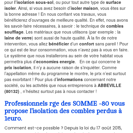
pour
l’isolation sous-sol
, ou pour tout autre type de
surface
isoler
. Ainsi, si vous avez besoin d’
isoler maison
, vous êtes sur
la bonne adresse ! En nous confiant vos travaux, vous
bénéficierez d’ouvrages de meilleure qualité. En effet, nous avons
les savoir-faire nécessaires, à savoir : le technique de
combles
soufflage
. Les matériaux que nous utilisons (par exemple : la
laine de verre
) sont aussi de haute qualité. À la fin de notre
intervention, vous allez
bénéficier
d’un
confort
sans pareil ! Pour
ce qui est de leur consommation, vous n’avez pas à vous en faire.
Le système que nous installerons au sein de votre habitat vous
permettra plus d’
economies energie
. En ce qui concerne le
prix isolation
, il n’y a aucune raison de s’inquiéter. Comme
l’appellation même du programme le montre, le prix n’est surtout
pas exorbitant ! Pour plus d’
informations
concernant notre
société, ou les activités que nous entreprenons à
ABBEVILLE
(80132)
, n’hésitez surtout pas à nous contacter !
Professionnels rge des SOMME -80 vous
propose l’isolation des combles perdus à
1euro.
Comment est-ce possible ? Depuis la loi du 17 août 2015,