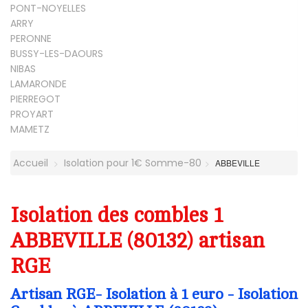
PONT-NOYELLES
ARRY
PERONNE
BUSSY-LES-DAOURS
NIBAS
LAMARONDE
PIERREGOT
PROYART
MAMETZ
Accueil
Isolation pour 1€ Somme-80
ABBEVILLE
Isolation des combles 1
ABBEVILLE (80132) artisan
RGE
Artisan RGE- Isolation à 1 euro - Isolation