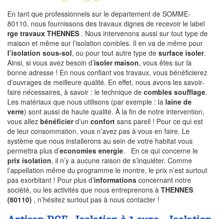
En tant que professionnels sur le departement de SOMME-
80110, nous fournissons des travaux dignes de recevoir le label
rge travaux THENNES
. Nous intervenons aussi sur tout type de
maison et même sur l’isolation combles. Il en va de même pour
l’isolation sous-sol
, ou pour tout autre type de
surface isoler
.
Ainsi, si vous avez besoin d’
isoler maison
, vous êtes sur la
bonne adresse ! En nous confiant vos travaux, vous bénéficierez
d’ouvrages de meilleure qualité. En effet, nous avons les savoir-
faire nécessaires, à savoir : le technique de
combles soufflage
.
Les matériaux que nous utilisons (par exemple : la
laine de
verre
) sont aussi de haute qualité. À la fin de notre intervention,
vous allez
bénéficier
d’un
confort
sans pareil ! Pour ce qui est
de leur consommation, vous n’avez pas à vous en faire. Le
système que nous installerons au sein de votre habitat vous
permettra plus d’
economies energie
. En ce qui concerne le
prix isolation
, il n’y a aucune raison de s’inquiéter. Comme
l’appellation même du programme le montre, le prix n’est surtout
pas exorbitant ! Pour plus d’
informations
concernant notre
société, ou les activités que nous entreprenons à
THENNES
(80110)
, n’hésitez surtout pas à nous contacter !