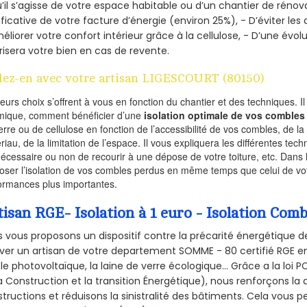
’il s’agisse de votre espace habitable ou d’un chantier de rénova
ificative de votre facture d’énergie (environ 25%), - D’éviter le
éliorer votre confort intérieur grâce à la cellulose, - D’une év
risera votre bien en cas de revente.
lez-en avec votre artisan LIGESCOURT (80150)
ieurs choix s’offrent à vous en fonction du chantier et des techniques. I
mique, comment bénéficier d’une
isolation optimale de vos combles
erre ou de cellulose en fonction de l’accessibilité de vos combles, de l
riau, de la limitation de l’espace. Il vous expliquera les différentes techn
nécessaire ou non de recourir à une dépose de votre toiture, etc. Dans 
oser l’isolation de vos combles perdus en même temps que celui de vot
ormances plus importantes.
tisan RGE- Isolation à 1 euro - Isolation Co
 vous proposons un dispositif contre la précarité énergétique de
ver un artisan de votre departement SOMME - 80 certifié RGE en 
le photovoltaïque, la laine de verre écologique... Grâce a la loi
a Construction et la
transition Énergétique), nous renforçons la 
tructions et réduisons la sinistralité des bâtiments. Cela vous 