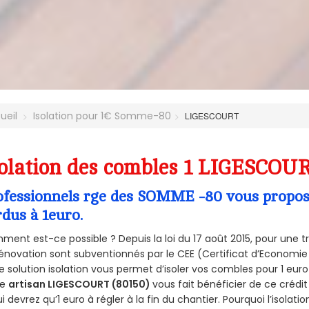
ueil
Isolation pour 1€ Somme-80
LIGESCOURT
olation des combles 1 LIGESCOUR
ofessionnels rge des SOMME -80 vous propose 
rdus à 1euro.
ent est-ce possible ? Depuis la loi du 17 août 2015, pour une tr
énovation sont subventionnés par le CEE (Certificat d’Economie
e solution isolation vous permet d’isoler vos combles pour 1 e
re
artisan LIGESCOURT (80150)
vous fait bénéficier de ce crédit
ui devrez qu’1 euro à régler à la fin du chantier. Pourquoi l’isolati