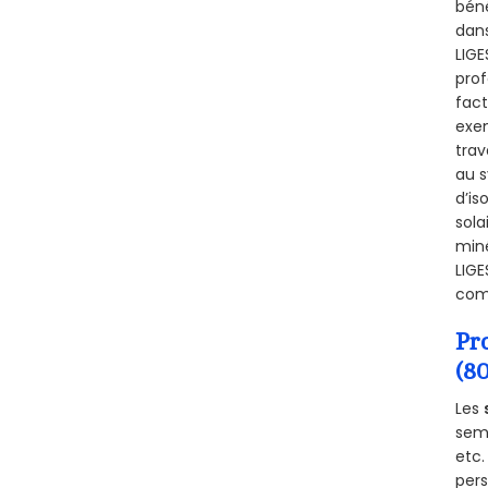
béné
dans
LIGE
prof
fact
exem
trav
au s
d’is
sola
miné
LIGE
comb
Pr
(8
Les
semb
etc.
per