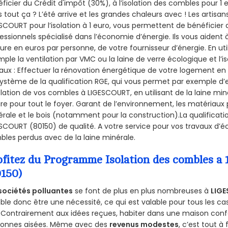
ficier du Crédit d'impôt (30%), à l’isolation des combles pour 1 eu
 tout ça ? L’été arrive et les grandes chaleurs avec ! Les artisans
SCOURT pour l’isolation à 1 euro, vous permettent de bénéficier 
essionnels spécialisé dans l’économie d’énergie. Ils vous aident à
ure en euros par personne, de votre fournisseur d’énergie. En uti
ple la ventilation par VMC ou la laine de verre écologique et l’
aux : Effectuer la rénovation énergétique de votre logement en 
ystème de la qualification RGE, qui vous permet par exemple d’
olation de vos combles à LIGESCOURT, en utilisant de la laine mi
ire pour tout le foyer. Garant de l’environnement, les matériaux p
rale et le bois (notamment pour la construction).La qualificati
SCOURT (80150) de qualité. A votre service pour vos travaux d’
les perdus avec de la laine minérale.
ofitez du Programme Isolation des combles 
0150)
sociétés polluantes
se font de plus en plus nombreuses à
LIGE
le donc être une nécessité, ce qui est valable pour tous les cas
 Contrairement aux idées reçues, habiter dans une maison conf
sonnes aisées. Même avec des
revenus modestes
, c’est tout à