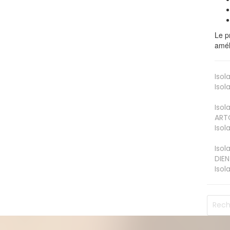
Le p
amél
Isol
Isol
Isol
ART
Isol
Isol
DIEN
Isol