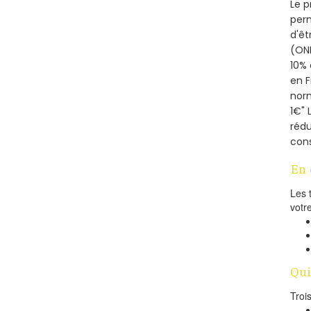
Le p
perm
d'êt
(ONE
10% 
en 
norm
1€" 
rédu
cons
En 
Les 
votr
Qui
Troi