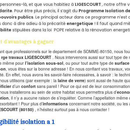
personnes-là, et que vous habitiez à
LIGESCOURT
, notre offre
darite
. Pour être plus précis, il s’agit du
Programme Isolation de
pouvoirs publics
. Le principal acteur dans ce programme n’est
 donc à dire adieu à la précarité
energetique
! Il faut quand m
ibilite
stipulées dans la loi POPE relative à la rénovation energet
t d’avantages à gagner
ant que professionnels sur le departement de SOMME-80150, nous four
l
rge travaux LIGESCOURT
. Nous intervenons aussi sur tout type de 
de même pour
l’isolation sous-sol
, ou pour tout autre type de
surface
son
, vous êtes sur la bonne adresse ! En nous confiant vos travaux, v
ité. En effet, nous avons les savoir-faire nécessaires, à savoir : le tech
nous utilisons (par exemple : la
laine de verre
) sont aussi de haute qual
ficier
d’un
confort
sans pareil ! Pour ce qui est de leur consommation
nous installerons au sein de votre habitat vous permettra plus d’
econo
ation
, il n’y a aucune raison de s’inquiéter. Comme l’appellation même 
exorbitant ! Pour plus d’
informations
concernant notre société, ou les 
ESCOURT (80150)
, n’hésitez surtout pas à nous contacter !
gibilité isolation a 1