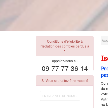
Acc
Conditions d’éligibilité à
l’isolation des combles perdus à
1
Is
appelez-nous au
09 77 77 36 14
Pr
pe
SI Vous souhaitez être rappelé
Comm
de r
votr
Vot
ne l