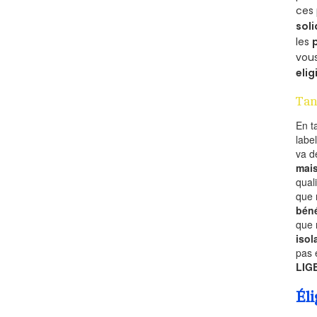
ces 
soli
les
vous
elig
Tan
En t
labe
va 
mai
qual
que 
béné
que 
isol
pas 
LIG
Éli