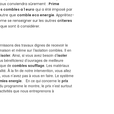
 vous conviendra sûrement :
Prime
s combles a 1 euro
qui a été imposé par
 autre que
comble eco energie
. Apprêtez-
ême se renseigner sur les autres
criteres
ique sont à considérer.
nissons des travaux dignes de recevoir le
maison et même sur l’isolation combles. Il en
 isoler
. Ainsi, si vous avez besoin d’
isoler
ous bénéficierez d’ouvrages de meilleure
nique de
combles soufflage
. Les matériaux
ité. À la fin de notre intervention, vous allez
, vous n’avez pas à vous en faire. Le système
mies energie
. En ce qui concerne le
prix
du programme le montre, le prix n’est surtout
activités que nous entreprenons à