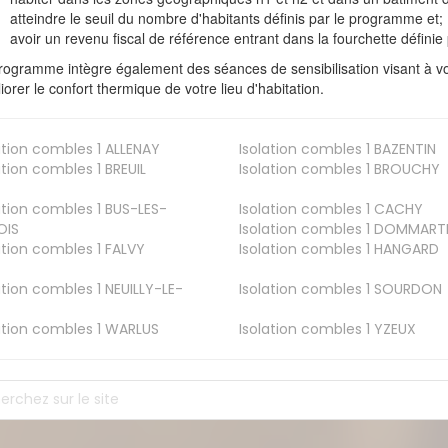
atteindre le seuil du nombre d'habitants définis par le programme et;
avoir un revenu fiscal de référence entrant dans la fourchette définie p
rogramme intègre également des séances de sensibilisation visant à vo
iorer le confort thermique de votre lieu d'habitation.
ation combles 1
ALLENAY
Isolation combles 1
BAZENTIN
ation combles 1
BREUIL
Isolation combles 1
BROUCHY
ation combles 1
BUS-LES-
Isolation combles 1
CACHY
OIS
Isolation combles 1
DOMMART
ation combles 1
FALVY
Isolation combles 1
HANGARD
ation combles 1
NEUILLY-LE-
Isolation combles 1
SOURDON
ation combles 1
WARLUS
Isolation combles 1
YZEUX