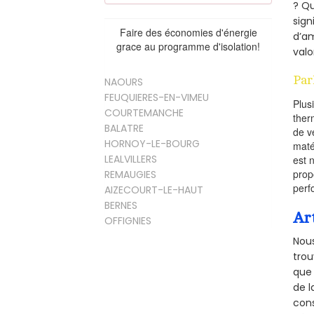
? Qu
sign
Faire des économies d'énergie
d’am
grace au programme d'isolation!
valo
Par
NAOURS
FEUQUIERES-EN-VIMEU
Plus
COURTEMANCHE
ther
BALATRE
de v
HORNOY-LE-BOURG
maté
LEALVILLERS
est 
prop
REMAUGIES
perf
AIZECOURT-LE-HAUT
BERNES
Ar
OFFIGNIES
Nous
trou
que 
de l
cons