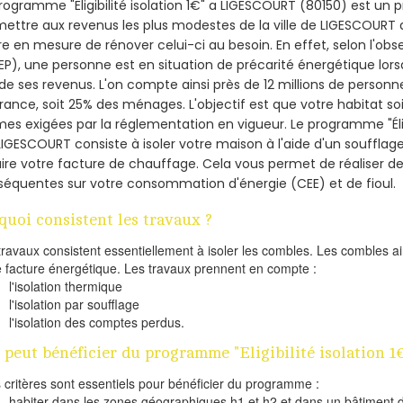
rogramme "Eligibilité isolation 1€" a LIGESCOURT (80150) est u
ettre aux revenus les plus modestes de la ville de LIGESCOURT d
re en mesure de rénover celui-ci au besoin. En effet, selon l'ob
P), une personne est en situation de précarité énergétique lo
de ses revenus. L'on compte ainsi près de 12 millions de personn
France, soit 25% des ménages.
L'objectif est que votre habitat s
es exigées par la réglementation en vigueur. Le programme "Éligi
LIGESCOURT consiste à isoler votre maison à l'aide d'un soufflage
ire votre facture de chauffage. Cela vous permet de réaliser 
équentes sur votre consommation d'énergie (CEE) et de fioul.
quoi consistent les travaux ?
travaux consistent essentiellement à isoler les combles. Les combles 
e facture énergétique. Les travaux prennent en compte :
l'isolation thermique
l'isolation par soufflage
l'isolation des comptes perdus.
 peut bénéficier du programme "Eligibilité isolation 
s critères sont essentiels pour bénéficier du programme :
habiter dans les zones géographiques h1 et h2 et dans un bâtiment d