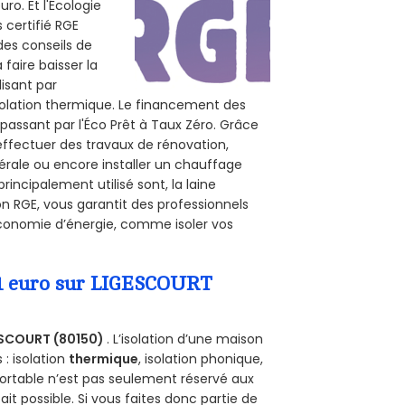
ro. Et l'Écologie
 certifié RGE
des conseils de
 faire baisser la
lisant par
isolation thermique. Le financement des
passant par l'Éco Prêt à Taux Zéro. Grâce
effectuer des travaux de rénovation,
nérale ou encore installer un chauffage
rincipalement utilisé sont, la laine
on RGE, vous garantit des professionnels
économie d’énergie, comme isoler vos
a 1 euro sur LIGESCOURT
SCOURT (80150)
. L’isolation d’une maison
 : isolation
thermique
, isolation phonique,
ortable n’est pas seulement réservé aux
 fait possible. Si vous faites donc partie de