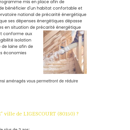
n programme mis en place afin de
e bénéficier d'un habitat confortable et
servatoire national de précarité énergétique
rsque ses dépenses énergétiques dépasse
es en situation de précarité énergétique
oit conforme aux
bilité isolation
 de laine afin de
des économies
ainsi aménagés vous permettront de réduire
1€" ville de LIGESCOURT (80150) ?
e plus de 2 ans;