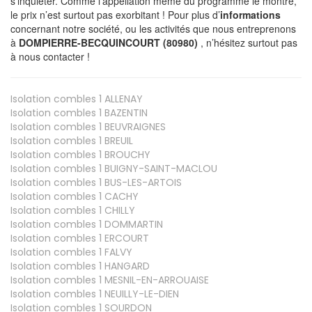
s’inquiéter. Comme l’appellation même du programme le montre,
le prix n’est surtout pas exorbitant ! Pour plus d’
informations
concernant notre société, ou les activités que nous entreprenons
à
DOMPIERRE-BECQUINCOURT (80980)
, n’hésitez surtout pas
à nous contacter !
Isolation combles 1
ALLENAY
Isolation combles 1
BAZENTIN
Isolation combles 1
BEUVRAIGNES
Isolation combles 1
BREUIL
Isolation combles 1
BROUCHY
Isolation combles 1
BUIGNY-SAINT-MACLOU
Isolation combles 1
BUS-LES-ARTOIS
Isolation combles 1
CACHY
Isolation combles 1
CHILLY
Isolation combles 1
DOMMARTIN
Isolation combles 1
ERCOURT
Isolation combles 1
FALVY
Isolation combles 1
HANGARD
Isolation combles 1
MESNIL-EN-ARROUAISE
Isolation combles 1
NEUILLY-LE-DIEN
Isolation combles 1
SOURDON