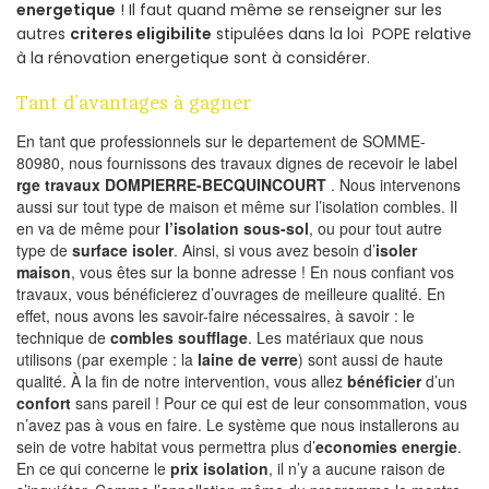
energetique
! Il faut quand même se renseigner sur les
autres
criteres eligibilite
stipulées dans la loi POPE relative
à la rénovation energetique sont à considérer.
Tant d’avantages à gagner
En tant que professionnels sur le departement de SOMME-
80980, nous fournissons des travaux dignes de recevoir le label
rge travaux DOMPIERRE-BECQUINCOURT
. Nous intervenons
aussi sur tout type de maison et même sur l’isolation combles. Il
en va de même pour
l’isolation sous-sol
, ou pour tout autre
type de
surface isoler
. Ainsi, si vous avez besoin d’
isoler
maison
, vous êtes sur la bonne adresse ! En nous confiant vos
travaux, vous bénéficierez d’ouvrages de meilleure qualité. En
effet, nous avons les savoir-faire nécessaires, à savoir : le
technique de
combles soufflage
. Les matériaux que nous
utilisons (par exemple : la
laine de verre
) sont aussi de haute
qualité. À la fin de notre intervention, vous allez
bénéficier
d’un
confort
sans pareil ! Pour ce qui est de leur consommation, vous
n’avez pas à vous en faire. Le système que nous installerons au
sein de votre habitat vous permettra plus d’
economies energie
.
En ce qui concerne le
prix isolation
, il n’y a aucune raison de