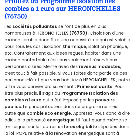
Profitez du Programme Isolation des
combles a 1 euro sur HERONCHELLES
(76750)
Les
sociétés polluantes
se font de plus en plus
nombreuses à
HERONCHELLES (76750)
. L’isolation d’une
maison semble donc être une nécessité, ce qui est valable
pour tous les cas : isolation
thermique
, isolation phonique,
etc. Contrairement aux idées reçues, habiter dans une
maison confortable n’est pas seulement réservé aux
personnes aisées. Même avec des
revenus modestes
,
c’est tout à fait possible. Si vous faites donc partie de ces
personnes-là, et que vous habitiez à
HERONCHELLES
, notre
offre vous conviendra sûrement :
Prime solidarite
. Pour
être plus précis, il s’agit du
Programme Isolation des
combles a 1 euro
qui a été imposé par les
pouvoirs
publics
. Le principal acteur dans ce programme n’est
autre que
comble eco energie
. Apprêtez-vous donc à dire
adieu à la précarité
energetique
! Il faut quand même se
renseigner sur les autres
criteres eligibilite
stipulées dans
la loi POPE relative à la rénovation energetique sont à