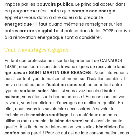
imposé par les
pouvoirs publics
. Le principal acteur dans
ce programme n’est autre que
comble eco energie
.
Apprêtez-vous donc à dire adieu à la précarité
energetique
! Il faut quand même se renseigner sur les
autres
criteres eligibilite
stipulées dans la loi POPE relative
à la rénovation energetique sont à considérer.
Tant d’avantages à gagner
En tant que professionnels sur le departement de CALVADOS-
14350, nous fournissons des travaux dignes de recevoir le label
rge travaux SAINT-MARTIN-DES-BESACES
. Nous intervenons
aussi sur tout type de maison et même sur l’isolation combles. Il
en va de même pour
l’isolation sous-sol
, ou pour tout autre
type de
surface isoler
. Ainsi, si vous avez besoin d’
isoler
maison
, vous êtes sur la bonne adresse ! En nous confiant vos
travaux, vous bénéficierez d’ouvrages de meilleure qualité. En
effet, nous avons les savoir-faire nécessaires, à savoir : le
technique de
combles soufflage
. Les matériaux que nous
utilisons (par exemple : la
laine de verre
) sont aussi de haute
qualité. À la fin de notre intervention, vous allez
bénéficier
d’un
confort
sans pareil ! Pour ce qui est de leur consommation, vous