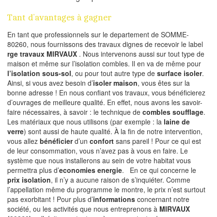
Tant d’avantages à gagner
En tant que professionnels sur le departement de SOMME-
80260, nous fournissons des travaux dignes de recevoir le label
rge travaux MIRVAUX
. Nous intervenons aussi sur tout type de
maison et même sur l’isolation combles. Il en va de même pour
l’isolation sous-sol
, ou pour tout autre type de
surface isoler
.
Ainsi, si vous avez besoin d’
isoler maison
, vous êtes sur la
bonne adresse ! En nous confiant vos travaux, vous bénéficierez
d’ouvrages de meilleure qualité. En effet, nous avons les savoir-
faire nécessaires, à savoir : le technique de
combles soufflage
.
Les matériaux que nous utilisons (par exemple : la
laine de
verre
) sont aussi de haute qualité. À la fin de notre intervention,
vous allez
bénéficier
d’un
confort
sans pareil ! Pour ce qui est
de leur consommation, vous n’avez pas à vous en faire. Le
système que nous installerons au sein de votre habitat vous
permettra plus d’
economies energie
. En ce qui concerne le
prix isolation
, il n’y a aucune raison de s’inquiéter. Comme
l’appellation même du programme le montre, le prix n’est surtout
pas exorbitant ! Pour plus d’
informations
concernant notre
société, ou les activités que nous entreprenons à
MIRVAUX