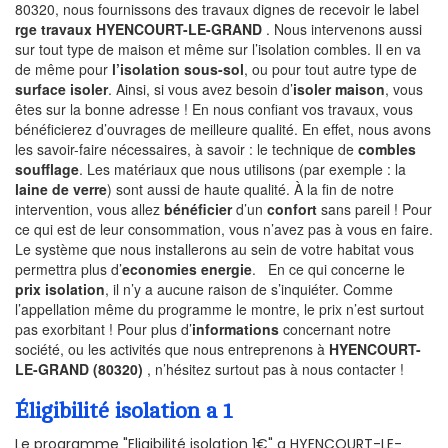
80320, nous fournissons des travaux dignes de recevoir le label
rge travaux HYENCOURT-LE-GRAND
. Nous intervenons aussi
sur tout type de maison et même sur l’isolation combles. Il en va
de même pour
l’isolation sous-sol
, ou pour tout autre type de
surface isoler
. Ainsi, si vous avez besoin d’
isoler maison
, vous
êtes sur la bonne adresse ! En nous confiant vos travaux, vous
bénéficierez d’ouvrages de meilleure qualité. En effet, nous avons
les savoir-faire nécessaires, à savoir : le technique de
combles
soufflage
. Les matériaux que nous utilisons (par exemple : la
laine de verre
) sont aussi de haute qualité. À la fin de notre
intervention, vous allez
bénéficier
d’un
confort
sans pareil ! Pour
ce qui est de leur consommation, vous n’avez pas à vous en faire.
Le système que nous installerons au sein de votre habitat vous
permettra plus d’
economies energie
. En ce qui concerne le
prix isolation
, il n’y a aucune raison de s’inquiéter. Comme
l’appellation même du programme le montre, le prix n’est surtout
pas exorbitant ! Pour plus d’
informations
concernant notre
société, ou les activités que nous entreprenons à
HYENCOURT-
LE-GRAND (80320)
, n’hésitez surtout pas à nous contacter !
Éligibilité isolation a 1
Le programme "Eligibilité isolation 1€" a HYENCOURT-LE-