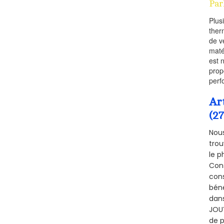
Par
Plus
ther
de v
maté
est 
prop
perf
Ar
(2
Nous
trou
le p
Cons
cons
béné
dans
JOUY
de p