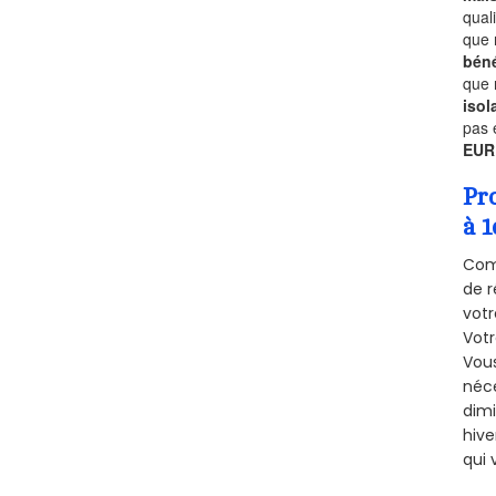
qual
que 
béné
que 
isol
pas 
EUR
Pr
à 1
Comm
de r
votr
Vot
Vous
néce
dimi
hive
qui 