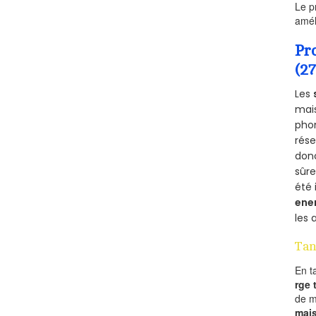
Le p
amél
Pr
(2
Les
mais
phon
rés
donc
sûr
été 
ene
les 
Tan
En t
rge
de 
mai