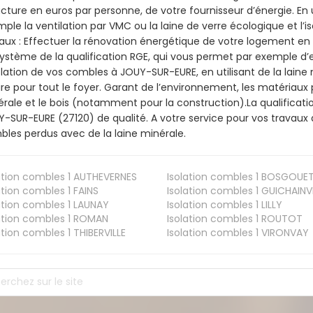
acture en euros par personne, de votre fournisseur d’énergie. En u
ple la ventilation par VMC ou la laine de verre écologique et l’
aux : Effectuer la rénovation énergétique de votre logement en 
ystème de la qualification RGE, qui vous permet par exemple d’
olation de vos combles à JOUY-SUR-EURE, en utilisant de la laine
ire pour tout le foyer. Garant de l’environnement, les matériaux p
rale et le bois (notamment pour la construction).La qualificati
-SUR-EURE (27120) de qualité. A votre service pour vos travaux
les perdus avec de la laine minérale.
ation combles 1
AUTHEVERNES
Isolation combles 1
BOSGOUE
ation combles 1
FAINS
Isolation combles 1
GUICHAINVI
ation combles 1
LAUNAY
Isolation combles 1
LILLY
ation combles 1
ROMAN
Isolation combles 1
ROUTOT
ation combles 1
THIBERVILLE
Isolation combles 1
VIRONVAY