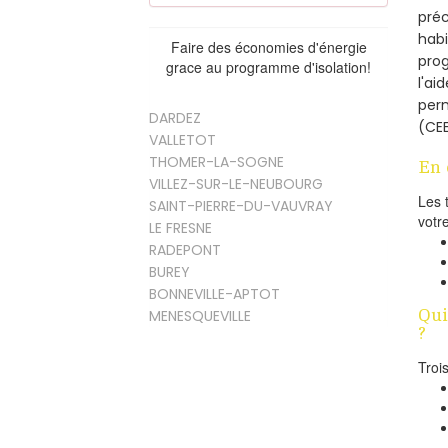
préc
habi
Faire des économies d'énergie
prog
grace au programme d'isolation!
l'ai
per
DARDEZ
(CEE
VALLETOT
THOMER-LA-SOGNE
En 
VILLEZ-SUR-LE-NEUBOURG
Les 
SAINT-PIERRE-DU-VAUVRAY
votr
LE FRESNE
RADEPONT
BUREY
BONNEVILLE-APTOT
Qui
MENESQUEVILLE
?
Troi