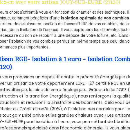
lez-en avec votre artisan JOUY-SUR-EURE (27120)
ieurs choix s’offrent à vous en fonction du chantier et des techniques. I
mique, comment bénéficier d’une
isolation optimale de vos combles
erre ou de cellulose en fonction de l’accessibilité de vos combles, de l
riau, de la limitation de l’espace. Il vous expliquera les différentes techn
nécessaire ou non de recourir à une dépose de votre toiture, etc. Dans 
oser l’isolation de vos combles perdus en même temps que celui de vot
ormances plus importantes.
tisan RGE- Isolation à 1 euro - Isolation C
7120)
 vous proposons un dispositif contre la précarité énergétique de
ver un artisan de votre departement EURE - 27 certifié RGE en ut
hotovoltaïque, la laine de verre écologique... Grâce a la loi POPE
truction et la
transition Énergétique), nous renforçons la quali
tructions et réduisons la sinistralité des bâtiments. Cela vous 
ficier du Crédit d'impôt (30%), à l’isolation des combles pour 1 eu
 tout ça ? L’été arrive et les grandes chaleurs avec ! Les artisans
-SUR-EURE pour l’isolation à 1 euro, vous permettent de bénéfici
rofessionnels spécialisé dans l’économie d’énergie. Ils vous aiden