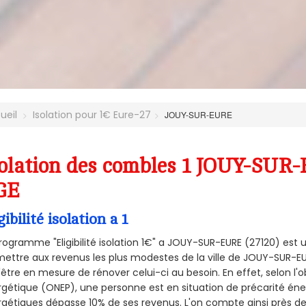
ueil
Isolation pour 1€ Eure-27
JOUY-SUR-EURE
olation des combles 1 JOUY-SUR-
GE
gibilité isolation a 1
rogramme "Eligibilité isolation 1€" a JOUY-SUR-EURE (27120) es
ettre aux revenus les plus modestes de la ville de JOUY-SUR-EU
'être en mesure de rénover celui-ci au besoin. En effet, selon l'
gétique (ONEP), une personne est en situation de précarité én
gétiques dépasse 10% de ses revenus. L'on compte ainsi près de 