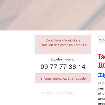
Acc
Conditions d’éligibilité à
l’isolation des combles perdus à
1
Is
appelez-nous au
09 77 77 36 14
R
Éli
SI Vous souhaitez être rappelé
Le p
perm
et d
éner
éner