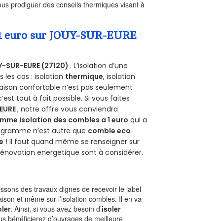
us prodiguer des conseils thermiques visant à
a 1 euro sur JOUY-SUR-EURE
-SUR-EURE (27120)
. L’isolation d’une
les cas : isolation
thermique
, isolation
aison confortable n’est pas seulement
 c’est tout à fait possible. Si vous faites
EURE
, notre offre vous conviendra
mme Isolation des combles a 1 euro
qui a
programme n’est autre que
comble eco
e
! Il faut quand même se renseigner sur
a rénovation energetique sont à considérer.
sons des travaux dignes de recevoir le label
ison et même sur l’isolation combles. Il en va
oler
. Ainsi, si vous avez besoin d’
isoler
ous bénéficierez d’ouvrages de meilleure