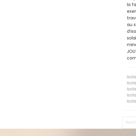
la f
exem
trav
au s
d’is
sola
miné
JOUY
comb
Isol
Isol
Isol
Isol
Isol