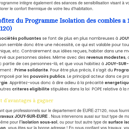
rogramme intègre également des séances de sensibilisation visant à vo
iorer le confort thermique de votre lieu d'habitation.
ofitez du Programme Isolation des combles 
7120)
sociétés polluantes
se font de plus en plus nombreuses à
JOUY
on semble donc être une nécessité, ce qui est valable pour tous 
ique, etc. Contrairement aux idées reçues, habiter dans une m
ervé aux personnes aisées. Même avec des
revenus modestes
,
 partie de ces personnes-là, et que vous habitiez à
JOUY-SUR-
ement :
Prime solidarite
. Pour être plus précis, il s’agit du
Progra
imposé par les
pouvoirs publics
. Le principal acteur dans ce 
rgie
. Apprêtez-vous donc à dire adieu à la précarité
energetiqu
autres
criteres eligibilite
stipulées dans la loi POPE relative à l
t d’avantages à gagner
ant que professionnels sur le departement de EURE-27120, nous fournis
 travaux JOUY-SUR-EURE
. Nous intervenons aussi sur tout type de ma
même pour
l’isolation sous-sol
, ou pour tout autre type de
surface is
son
, vous êtes sur la bonne adresse ! En nous confiant vos travaux, v