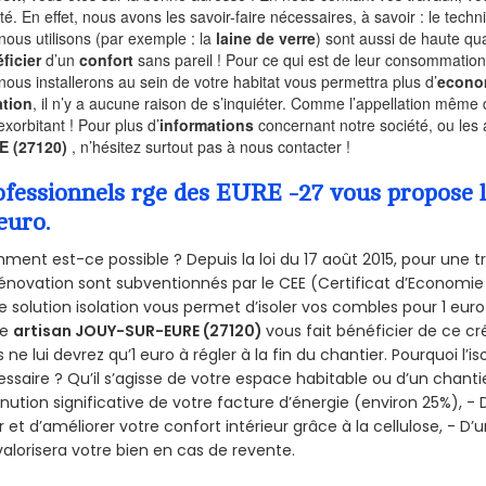
ité. En effet, nous avons les savoir-faire nécessaires, à savoir : le tech
nous utilisons (par exemple : la
laine de verre
) sont aussi de haute qual
ficier
d’un
confort
sans pareil ! Pour ce qui est de leur consommation
nous installerons au sein de votre habitat vous permettra plus d’
econo
ation
, il n’y a aucune raison de s’inquiéter. Comme l’appellation même 
exorbitant ! Pour plus d’
informations
concernant notre société, ou les
E (27120)
, n’hésitez surtout pas à nous contacter !
ofessionnels rge des EURE -27 vous propose l
euro.
ent est-ce possible ? Depuis la loi du 17 août 2015, pour une tr
énovation sont subventionnés par le CEE (Certificat d’Economie
e solution isolation vous permet d’isoler vos combles pour 1 e
re
artisan JOUY-SUR-EURE (27120)
vous fait bénéficier de ce cré
 ne lui devrez qu’1 euro à régler à la fin du chantier. Pourquoi l’i
ssaire ? Qu’il s’agisse de votre espace habitable ou d’un chantie
nution significative de votre facture d’énergie (environ 25%), - 
r et d’améliorer votre confort intérieur grâce à la cellulose, -
valorisera votre bien en cas de revente.