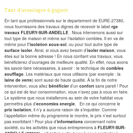
Tant d’avantages à gagner
En tant que professionnels sur le departement de EURE-27380,
nous fournissons des travaux dignes de recevoir le label
rge
travaux FLEURY-SUR-ANDELLE
. Nous intervenons aussi sur
tout type de maison et même sur l’isolation combles. Il en va de
même pour
l’isolation sous-sol
, ou pour tout autre type de
surface isoler
. Ainsi, si vous avez besoin d’
isoler maison
, vous
êtes sur la bonne adresse ! En nous confiant vos travaux, vous
bénéficierez d’ouvrages de meilleure qualité. En effet, nous avons
les savoir-faire nécessaires, à savoir : le technique de
combles
soufflage
. Les matériaux que nous utilisons (par exemple : la
laine de verre
) sont aussi de haute qualité. À la fin de notre
intervention, vous allez
bénéficier
d’un
confort
sans pareil ! Pour
ce qui est de leur consommation, vous n’avez pas à vous en faire.
Le système que nous installerons au sein de votre habitat vous
permettra plus d’
economies energie
. En ce qui concerne le
prix isolation
, il n’y a aucune raison de s’inquiéter. Comme
l’appellation même du programme le montre, le prix n’est surtout
pas exorbitant ! Pour plus d’
informations
concernant notre
société, ou les activités que nous entreprenons à
FLEURY-SUR-