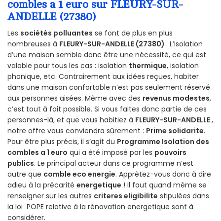
combles a 1 euro sur FLEURY-SUR-
ANDELLE (27380)
Les
sociétés polluantes
se font de plus en plus
nombreuses à
FLEURY-SUR-ANDELLE (27380)
. L’isolation
d’une maison semble donc être une nécessité, ce qui est
valable pour tous les cas : isolation
thermique
, isolation
phonique, etc. Contrairement aux idées reçues, habiter
dans une maison confortable n’est pas seulement réservé
aux personnes aisées. Même avec des
revenus modestes
,
c’est tout à fait possible. Si vous faites donc partie de ces
personnes-là, et que vous habitiez à
FLEURY-SUR-ANDELLE
,
notre offre vous conviendra sûrement :
Prime solidarite
.
Pour être plus précis, il s’agit du
Programme Isolation des
combles a 1 euro
qui a été imposé par les
pouvoirs
publics
. Le principal acteur dans ce programme n’est
autre que
comble eco energie
. Apprêtez-vous donc à dire
adieu à la précarité
energetique
! Il faut quand même se
renseigner sur les autres
criteres eligibilite
stipulées dans
la loi POPE relative à la rénovation energetique sont à
considérer.