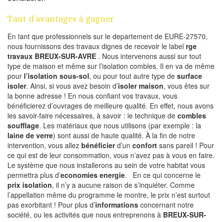
Tant d’avantages à gagner
En tant que professionnels sur le departement de EURE-27570,
nous fournissons des travaux dignes de recevoir le label
rge
travaux BREUX-SUR-AVRE
. Nous intervenons aussi sur tout
type de maison et même sur l’isolation combles. Il en va de même
pour
l’isolation sous-sol
, ou pour tout autre type de
surface
isoler
. Ainsi, si vous avez besoin d’
isoler maison
, vous êtes sur
la bonne adresse ! En nous confiant vos travaux, vous
bénéficierez d’ouvrages de meilleure qualité. En effet, nous avons
les savoir-faire nécessaires, à savoir : le technique de
combles
soufflage
. Les matériaux que nous utilisons (par exemple : la
laine de verre
) sont aussi de haute qualité. À la fin de notre
intervention, vous allez
bénéficier
d’un
confort
sans pareil ! Pour
ce qui est de leur consommation, vous n’avez pas à vous en faire.
Le système que nous installerons au sein de votre habitat vous
permettra plus d’
economies energie
. En ce qui concerne le
prix isolation
, il n’y a aucune raison de s’inquiéter. Comme
l’appellation même du programme le montre, le prix n’est surtout
pas exorbitant ! Pour plus d’
informations
concernant notre
société, ou les activités que nous entreprenons à
BREUX-SUR-