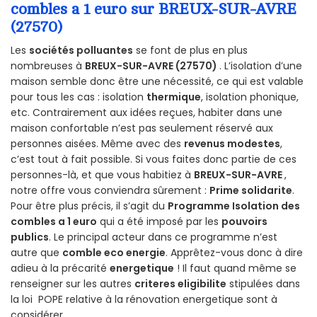
combles a 1 euro sur BREUX-SUR-AVRE
(27570)
Les
sociétés polluantes
se font de plus en plus
nombreuses à
BREUX-SUR-AVRE (27570)
. L’isolation d’une
maison semble donc être une nécessité, ce qui est valable
pour tous les cas : isolation
thermique
, isolation phonique,
etc. Contrairement aux idées reçues, habiter dans une
maison confortable n’est pas seulement réservé aux
personnes aisées. Même avec des
revenus modestes
,
c’est tout à fait possible. Si vous faites donc partie de ces
personnes-là, et que vous habitiez à
BREUX-SUR-AVRE
,
notre offre vous conviendra sûrement :
Prime solidarite
.
Pour être plus précis, il s’agit du
Programme Isolation des
combles a 1 euro
qui a été imposé par les
pouvoirs
publics
. Le principal acteur dans ce programme n’est
autre que
comble eco energie
. Apprêtez-vous donc à dire
adieu à la précarité
energetique
! Il faut quand même se
renseigner sur les autres
criteres eligibilite
stipulées dans
la loi POPE relative à la rénovation energetique sont à
considérer.