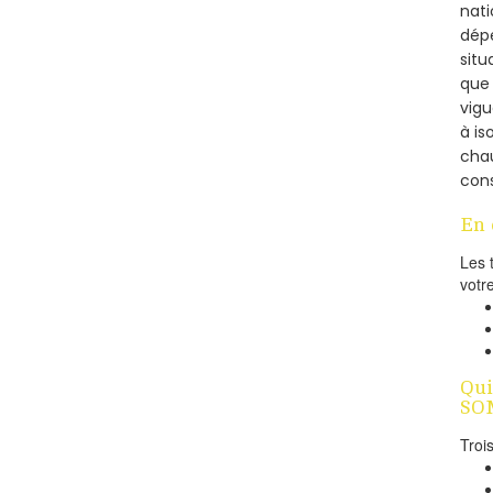
nati
dépe
situ
que 
vigu
à is
cha
cons
En 
Les 
votr
Qui
SO
Troi