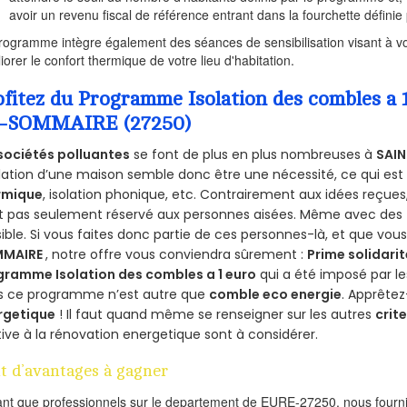
avoir un revenu fiscal de référence entrant dans la fourchette définie p
rogramme intègre également des séances de sensibilisation visant à vo
iorer le confort thermique de votre lieu d'habitation.
ofitez du Programme Isolation des combles 
-SOMMAIRE (27250)
sociétés polluantes
se font de plus en plus nombreuses à
SAI
olation d’une maison semble donc être une nécessité, ce qui est v
rmique
, isolation phonique, etc. Contrairement aux idées reçue
st pas seulement réservé aux personnes aisées. Même avec des
ible. Si vous faites donc partie de ces personnes-là, et que vou
MMAIRE
, notre offre vous conviendra sûrement :
Prime solidarit
gramme Isolation des combles a 1 euro
qui a été imposé par l
s ce programme n’est autre que
comble eco energie
. Apprêtez
rgetique
! Il faut quand même se renseigner sur les autres
crite
tive à la rénovation energetique sont à considérer.
t d’avantages à gagner
ant que professionnels sur le departement de EURE-27250, nous fournis