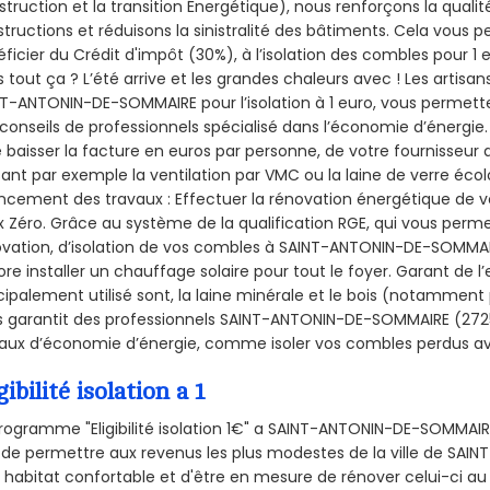
truction et la
transition Énergétique), nous renforçons la quali
tructions et réduisons la sinistralité des bâtiments. Cela vous 
ficier du Crédit d'impôt (30%), à l’isolation des combles pour 1 eu
 tout ça ? L’été arrive et les grandes chaleurs avec ! Les artisans
T-ANTONIN-DE-SOMMAIRE pour l’isolation à 1 euro, vous permett
conseils de professionnels spécialisé dans l’économie d’énergie. 
e baisser la facture en euros par personne, de votre fournisseur 
isant par exemple la ventilation par VMC ou la laine de verre écol
ncement des travaux : Effectuer la rénovation énergétique de v
 Zéro. Grâce au système de la qualification RGE, qui vous perm
vation, d’isolation de vos combles à SAINT-ANTONIN-DE-SOMMAIRE
re installer un chauffage solaire pour tout le foyer. Garant de 
cipalement utilisé sont, la laine minérale et le bois (notamment 
 garantit des professionnels SAINT-ANTONIN-DE-SOMMAIRE (27250
aux d’économie d’énergie, comme isoler vos combles perdus ave
gibilité isolation a 1
rogramme "Eligibilité isolation 1€" a SAINT-ANTONIN-DE-SOMMA
 de permettre aux revenus les plus modestes de la ville de SA
 habitat confortable et d'être en mesure de rénover celui-ci au b