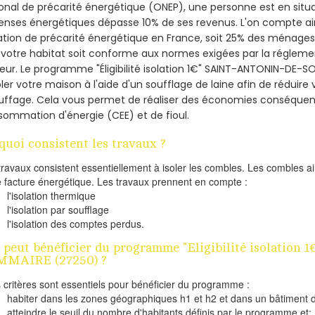
onal de précarité énergétique (ONEP), une personne est en situa
nses énergétiques dépasse 10% de ses revenus. L'on compte ains
ation de précarité énergétique en France, soit 25% des ménages
votre habitat soit conforme aux normes exigées par la régleme
eur. Le programme "Éligibilité isolation 1€" SAINT-ANTONIN-DE-
oler votre maison à l'aide d'un soufflage de laine afin de réduire
uffage. Cela vous permet de réaliser des économies conséquent
ommation d'énergie (CEE) et de fioul.
quoi consistent les travaux ?
travaux consistent essentiellement à isoler les combles. Les combles 
e facture énergétique. Les travaux prennent en compte :
l'isolation thermique
l'isolation par soufflage
l'isolation des comptes perdus.
 peut bénéficier du programme "Eligibilité isolation
MMAIRE (27250) ?
s critères sont essentiels pour bénéficier du programme :
habiter dans les zones géographiques h1 et h2 et dans un bâtiment d
atteindre le seuil du nombre d'habitants définis par le programme et;