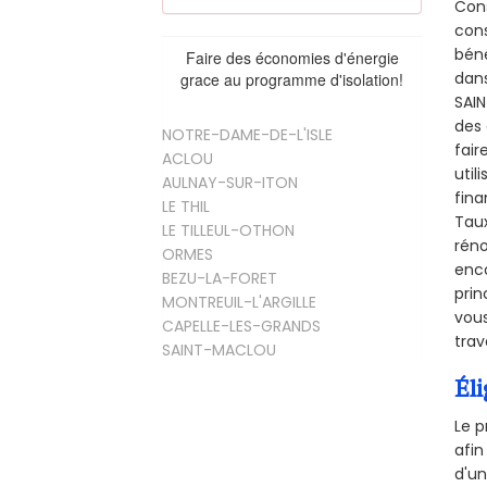
Cons
cons
béné
Faire des économies d'énergie
dans
grace au programme d'isolation!
SAIN
des 
NOTRE-DAME-DE-L'ISLE
fair
ACLOU
util
AULNAY-SUR-ITON
fina
LE THIL
Taux
LE TILLEUL-OTHON
réno
ORMES
enco
BEZU-LA-FORET
prin
MONTREUIL-L'ARGILLE
vous
CAPELLE-LES-GRANDS
trav
SAINT-MACLOU
Éli
Le p
afin
d'un