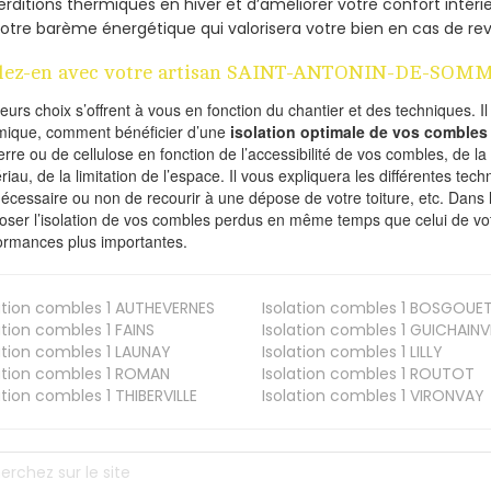
rditions thermiques en hiver et d’améliorer votre confort intérie
otre barème énergétique qui valorisera votre bien en cas de re
lez-en avec votre artisan SAINT-ANTONIN-DE-SOMM
ieurs choix s’offrent à vous en fonction du chantier et des techniques. I
mique, comment bénéficier d’une
isolation optimale de vos combles
erre ou de cellulose en fonction de l’accessibilité de vos combles, de l
riau, de la limitation de l’espace. Il vous expliquera les différentes techn
nécessaire ou non de recourir à une dépose de votre toiture, etc. Dans 
oser l’isolation de vos combles perdus en même temps que celui de vot
ormances plus importantes.
ation combles 1
AUTHEVERNES
Isolation combles 1
BOSGOUE
ation combles 1
FAINS
Isolation combles 1
GUICHAINVI
ation combles 1
LAUNAY
Isolation combles 1
LILLY
ation combles 1
ROMAN
Isolation combles 1
ROUTOT
ation combles 1
THIBERVILLE
Isolation combles 1
VIRONVAY