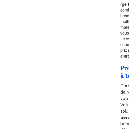
rge
comb
beso
meil
maté
vous
Le s
conc
prix 
entr
Pr
à 1
Comm
de r
votr
Vot
solu
per
béné