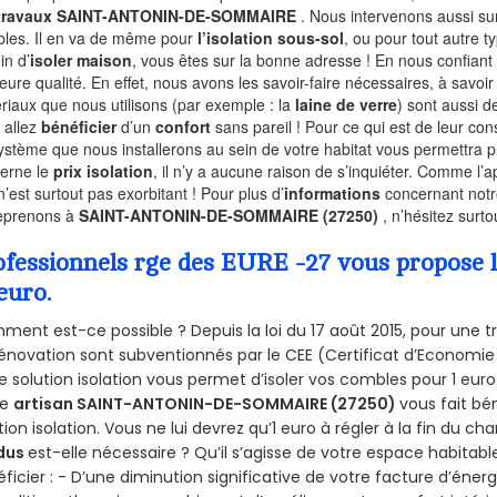
 travaux SAINT-ANTONIN-DE-SOMMAIRE
. Nous intervenons aussi su
les. Il en va de même pour
l’isolation sous-sol
, ou pour tout autre 
in d’
isoler maison
, vous êtes sur la bonne adresse ! En nous confiant
leure qualité. En effet, nous avons les savoir-faire nécessaires, à savoir
riaux que nous utilisons (par exemple : la
laine de verre
) sont aussi de
 allez
bénéficier
d’un
confort
sans pareil ! Pour ce qui est de leur co
ystème que nous installerons au sein de votre habitat vous permettra p
erne le
prix isolation
, il n’y a aucune raison de s’inquiéter. Comme l
n’est surtout pas exorbitant ! Pour plus d’
informations
concernant notre
eprenons à
SAINT-ANTONIN-DE-SOMMAIRE (27250)
, n’hésitez surt
ofessionnels rge des EURE -27 vous propose l
euro.
ent est-ce possible ? Depuis la loi du 17 août 2015, pour une tr
énovation sont subventionnés par le CEE (Certificat d’Economie
e solution isolation vous permet d’isoler vos combles pour 1 e
re
artisan SAINT-ANTONIN-DE-SOMMAIRE (27250)
vous fait bé
tion isolation. Vous ne lui devrez qu’1 euro à régler à la fin du cha
dus
est-elle nécessaire ? Qu’il s’agisse de votre espace habitabl
ficier : - D’une diminution significative de votre facture d’énergi