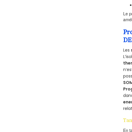
Le p
amél
Pr
DE
Les
L’is
the
n’e
poss
SO
Pro
dan
ene
rela
Tan
En t