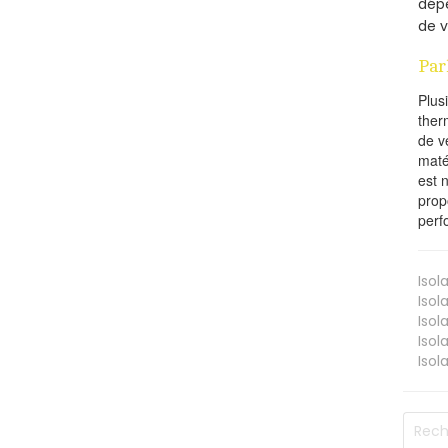
dépe
de v
Par
Plus
ther
de v
maté
est 
prop
perf
Isol
Isol
Isol
Isol
Isol