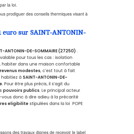
ar la loi.
us prodiguer des conseils thermiques visant à
a 1 euro sur SAINT-ANTONIN-
NT-ANTONIN-DE-SOMMAIRE (27250)
.
alable pour tous les cas : isolation
s, habiter dans une maison confortable
revenus modestes
, c’est tout à fait
s habitiez à
SAINT-ANTONIN-DE-
e
. Pour être plus précis, il s’agit du
es
pouvoirs publics
. Le principal acteur
-vous donc à dire adieu à la précarité
res eligibilite
stipulées dans la loi POPE
sons des travaux dignes de recevoir le label