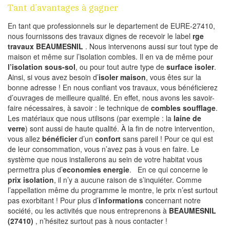
Tant d’avantages à gagner
En tant que professionnels sur le departement de EURE-27410,
nous fournissons des travaux dignes de recevoir le label
rge
travaux BEAUMESNIL
. Nous intervenons aussi sur tout type de
maison et même sur l’isolation combles. Il en va de même pour
l’isolation sous-sol
, ou pour tout autre type de
surface isoler
.
Ainsi, si vous avez besoin d’
isoler maison
, vous êtes sur la
bonne adresse ! En nous confiant vos travaux, vous bénéficierez
d’ouvrages de meilleure qualité. En effet, nous avons les savoir-
faire nécessaires, à savoir : le technique de
combles soufflage
.
Les matériaux que nous utilisons (par exemple : la
laine de
verre
) sont aussi de haute qualité. À la fin de notre intervention,
vous allez
bénéficier
d’un
confort
sans pareil ! Pour ce qui est
de leur consommation, vous n’avez pas à vous en faire. Le
système que nous installerons au sein de votre habitat vous
permettra plus d’
economies energie
. En ce qui concerne le
prix isolation
, il n’y a aucune raison de s’inquiéter. Comme
l’appellation même du programme le montre, le prix n’est surtout
pas exorbitant ! Pour plus d’
informations
concernant notre
société, ou les activités que nous entreprenons à
BEAUMESNIL
(27410)
, n’hésitez surtout pas à nous contacter !