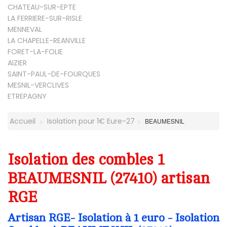
CHATEAU-SUR-EPTE
LA FERRIERE-SUR-RISLE
MENNEVAL
LA CHAPELLE-REANVILLE
FORET-LA-FOLIE
AIZIER
SAINT-PAUL-DE-FOURQUES
MESNIL-VERCLIVES
ETREPAGNY
Accueil
Isolation pour 1€ Eure-27
BEAUMESNIL
Isolation des combles 1
BEAUMESNIL (27410) artisan
RGE
Artisan RGE- Isolation à 1 euro - Isolation