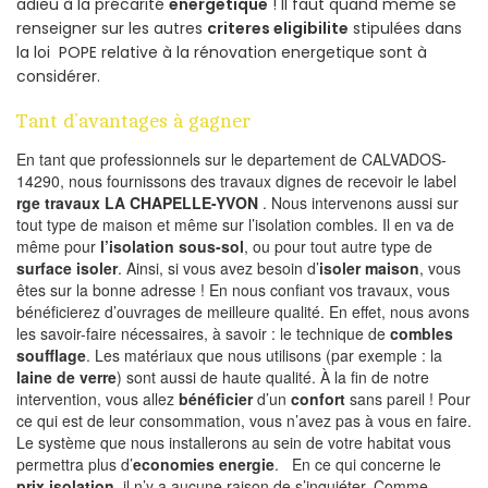
adieu à la précarité
energetique
! Il faut quand même se
renseigner sur les autres
criteres eligibilite
stipulées dans
la loi POPE relative à la rénovation energetique sont à
considérer.
Tant d’avantages à gagner
En tant que professionnels sur le departement de CALVADOS-
14290, nous fournissons des travaux dignes de recevoir le label
rge travaux LA CHAPELLE-YVON
. Nous intervenons aussi sur
tout type de maison et même sur l’isolation combles. Il en va de
même pour
l’isolation sous-sol
, ou pour tout autre type de
surface isoler
. Ainsi, si vous avez besoin d’
isoler maison
, vous
êtes sur la bonne adresse ! En nous confiant vos travaux, vous
bénéficierez d’ouvrages de meilleure qualité. En effet, nous avons
les savoir-faire nécessaires, à savoir : le technique de
combles
soufflage
. Les matériaux que nous utilisons (par exemple : la
laine de verre
) sont aussi de haute qualité. À la fin de notre
intervention, vous allez
bénéficier
d’un
confort
sans pareil ! Pour
ce qui est de leur consommation, vous n’avez pas à vous en faire.
Le système que nous installerons au sein de votre habitat vous
permettra plus d’
economies energie
. En ce qui concerne le
prix isolation
, il n’y a aucune raison de s’inquiéter. Comme