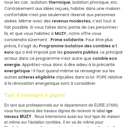
tous les cas : isolation
thermique
, isolation phonique, etc.
Contrairement aux idées reçues, habiter dans une maison
confortable n’est pas seulement réservé aux personnes
aisées. Même avec des
revenus modestes
, c’est tout à
fait possible. Si vous faites donc partie de ces personnes-
là, et que vous habitiez à
MUZY
, notre offre vous
conviendra sûrement :
Prime solidarite
. Pour être plus
précis, il s’agit du
Programme Isolation des combles a 1
euro
qui a été imposé par les
pouvoirs publics
. Le principal
acteur dans ce programme n’est autre que
comble eco
energie
. Apprêtez-vous donc à dire adieu à la précarité
energetique
! Il faut quand même se renseigner sur les
autres
criteres eligibilite
stipulées dans la loi POPE relative
à la rénovation energetique sont à considérer.
Tant d’avantages à gagner
En tant que professionnels sur le departement de EURE-27650,
nous fournissons des travaux dignes de recevoir le label
rge
travaux MUZY
. Nous intervenons aussi sur tout type de maison
et même sur l’isolation combles. Il en va de même pour