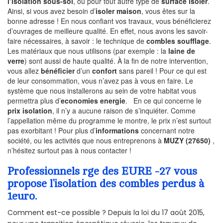
l’isolation sous-sol
, ou pour tout autre type de
surface isoler
.
Ainsi, si vous avez besoin d’
isoler maison
, vous êtes sur la
bonne adresse ! En nous confiant vos travaux, vous bénéficierez
d’ouvrages de meilleure qualité. En effet, nous avons les savoir-
faire nécessaires, à savoir : le technique de
combles soufflage
.
Les matériaux que nous utilisons (par exemple : la
laine de
verre
) sont aussi de haute qualité. À la fin de notre intervention,
vous allez
bénéficier
d’un
confort
sans pareil ! Pour ce qui est
de leur consommation, vous n’avez pas à vous en faire. Le
système que nous installerons au sein de votre habitat vous
permettra plus d’
economies energie
. En ce qui concerne le
prix isolation
, il n’y a aucune raison de s’inquiéter. Comme
l’appellation même du programme le montre, le prix n’est surtout
pas exorbitant ! Pour plus d’
informations
concernant notre
société, ou les activités que nous entreprenons à
MUZY (27650)
,
n’hésitez surtout pas à nous contacter !
Professionnels rge des EURE -27 vous
propose l’isolation des combles perdus à
1euro.
Comment est-ce possible ? Depuis la loi du 17 août 2015,