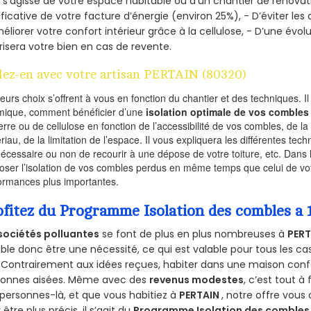
l s’agisse de votre espace habitable ou d’un chantier de rénovati
ificative de votre facture d’énergie (environ 25%), - D’éviter le
éliorer votre confort intérieur grâce à la cellulose, - D’une év
risera votre bien en cas de revente.
lez-en avec votre artisan PERTAIN (80320)
ieurs choix s’offrent à vous en fonction du chantier et des techniques. I
mique, comment bénéficier d’une
isolation optimale de vos combles
erre ou de cellulose en fonction de l’accessibilité de vos combles, de l
riau, de la limitation de l’espace. Il vous expliquera les différentes techn
nécessaire ou non de recourir à une dépose de votre toiture, etc. Dans 
oser l’isolation de vos combles perdus en même temps que celui de vot
ormances plus importantes.
ofitez du Programme Isolation des combles a
sociétés polluantes
se font de plus en plus nombreuses à
PERT
le donc être une nécessité, ce qui est valable pour tous les cas
 Contrairement aux idées reçues, habiter dans une maison conf
sonnes aisées. Même avec des
revenus modestes
, c’est tout à
personnes-là, et que vous habitiez à
PERTAIN
, notre offre vou
 être plus précis, il s’agit du
Programme Isolation des combles 