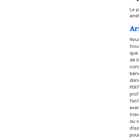
Le p
amél
Ar
Nous
trou
que 
de l
cons
béné
dans
PERT
prof
fact
exem
trav
au s
d’is
pour