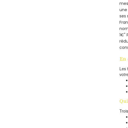
mesu
une 
ses 
Fra
norm
1€" 
rédu
cons
En 
Les 
votr
Qui
Troi