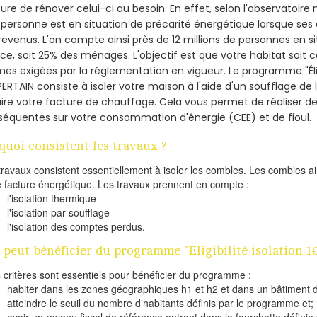
re de rénover celui-ci au besoin. En effet, selon l'observatoire
personne est en situation de précarité énergétique lorsque se
revenus. L'on compte ainsi près de 12 millions de personnes en s
nce, soit 25% des ménages.
L'objectif est que votre habitat soit
es exigées par la réglementation en vigueur. Le programme "Éligi
PERTAIN consiste à isoler votre maison à l'aide d'un soufflage de 
ire votre facture de chauffage. Cela vous permet de réaliser 
équentes sur votre consommation d'énergie (CEE) et de fioul.
quoi consistent les travaux ?
travaux consistent essentiellement à isoler les combles. Les combles 
e facture énergétique. Les travaux prennent en compte :
l'isolation thermique
l'isolation par soufflage
l'isolation des comptes perdus.
 peut bénéficier du programme "Eligibilité isolation 1
s critères sont essentiels pour bénéficier du programme :
habiter dans les zones géographiques h1 et h2 et dans un bâtiment d
atteindre le seuil du nombre d'habitants définis par le programme et;