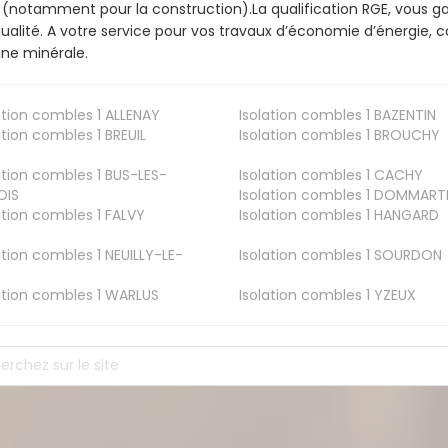
 (notamment pour la construction).La qualification RGE, vous ga
ualité. A votre service pour vos travaux d’économie d’énergie
aine minérale.
ation combles 1
ALLENAY
Isolation combles 1
BAZENTIN
ation combles 1
BREUIL
Isolation combles 1
BROUCHY
ation combles 1
BUS-LES-
Isolation combles 1
CACHY
OIS
Isolation combles 1
DOMMART
ation combles 1
FALVY
Isolation combles 1
HANGARD
ation combles 1
NEUILLY-LE-
Isolation combles 1
SOURDON
ation combles 1
WARLUS
Isolation combles 1
YZEUX