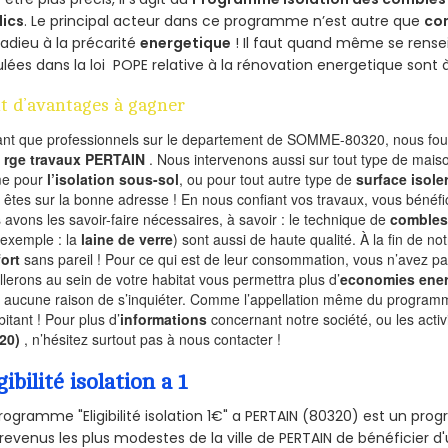
lics
. Le principal acteur dans ce programme n’est autre que
co
 adieu à la précarité
energetique
! Il faut quand même se rensei
ulées dans la loi POPE relative à la rénovation energetique sont 
t d’avantages à gagner
ant que professionnels sur le departement de SOMME-80320, nous four
l
rge travaux PERTAIN
. Nous intervenons aussi sur tout type de maiso
e pour
l’isolation sous-sol
, ou pour tout autre type de
surface isole
 êtes sur la bonne adresse ! En nous confiant vos travaux, vous bénéfic
 avons les savoir-faire nécessaires, à savoir : le technique de
combles
 exemple : la
laine de verre
) sont aussi de haute qualité. À la fin de no
ort
sans pareil ! Pour ce qui est de leur consommation, vous n’avez p
allerons au sein de votre habitat vous permettra plus d’
economies ener
a aucune raison de s’inquiéter. Comme l’appellation même du programme 
bitant ! Pour plus d’
informations
concernant notre société, ou les act
320)
, n’hésitez surtout pas à nous contacter !
gibilité isolation a 1
rogramme "Eligibilité isolation 1€" a PERTAIN (80320) est un p
revenus les plus modestes de la ville de PERTAIN de bénéficier d