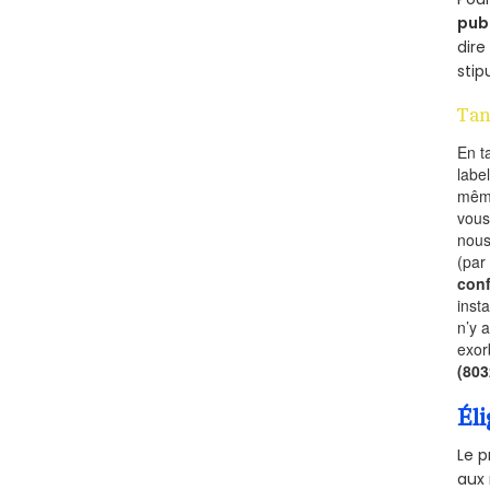
pub
dire
stip
Tan
En t
labe
mêm
vous
nous
(par
conf
inst
n’y 
exor
(80
Éli
Le p
aux 