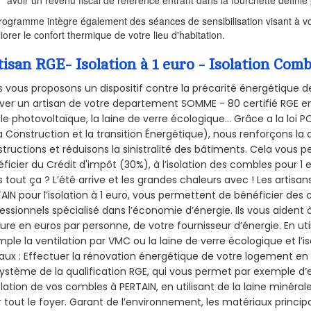
avoir un revenu fiscal de référence entrant dans la fourchette définie p
rogramme intègre également des séances de sensibilisation visant à vo
iorer le confort thermique de votre lieu d'habitation.
tisan RGE- Isolation à 1 euro - Isolation Co
 vous proposons un dispositif contre la précarité énergétique de
ver un artisan de votre departement SOMME - 80 certifié RGE en 
le photovoltaïque, la laine de verre écologique... Grâce a la loi
a Construction et la
transition Énergétique), nous renforçons la 
tructions et réduisons la sinistralité des bâtiments. Cela vous 
ficier du Crédit d'impôt (30%), à l’isolation des combles pour 1 eu
 tout ça ? L’été arrive et les grandes chaleurs avec ! Les artisans
AIN pour l’isolation à 1 euro, vous permettent de bénéficier des 
essionnels spécialisé dans l’économie d’énergie. Ils vous aident à
ure en euros par personne, de votre fournisseur d’énergie. En uti
ple la ventilation par VMC ou la laine de verre écologique et l’
aux : Effectuer la rénovation énergétique de votre logement en 
ystème de la qualification RGE, qui vous permet par exemple d’
olation de vos combles à PERTAIN, en utilisant de la laine minéral
 tout le foyer. Garant de l’environnement, les matériaux principal