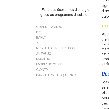
Qu’i
sign
Faire des économies d'énergie
d’am
grace au programme d'isolation!
valo
Par
GRAND-LAVIERS
PYS
Plus
BARLY
ther
Y
de v
NOYELLES-EN-CHAUSSEE
maté
AUTHEUX
est 
prop
MARIEUX
perf
MORLANCOURT
CONTY
Pr
PARVILLERS-LE-QUESNOY
Les
semb
etc.
per
ces 
Pour