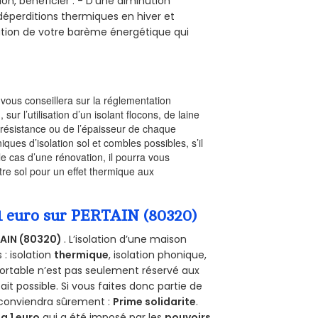
on, bénéficier : - D’une diminution
s déperditions thermiques en hiver et
olution de votre barème énergétique qui
l vous conseillera sur la réglementation
, sur l’utilisation d’un isolant flocons, de laine
a résistance ou de l’épaisseur de chaque
iques d’isolation sol et combles possibles, s’il
le cas d’une rénovation, il pourra vous
re sol pour un effet thermique aux
 1 euro sur PERTAIN (80320)
AIN (80320)
. L’isolation d’une maison
 : isolation
thermique
, isolation phonique,
ortable n’est pas seulement réservé aux
 fait possible. Si vous faites donc partie de
s conviendra sûrement :
Prime solidarite
.
a 1 euro
qui a été imposé par les
pouvoirs