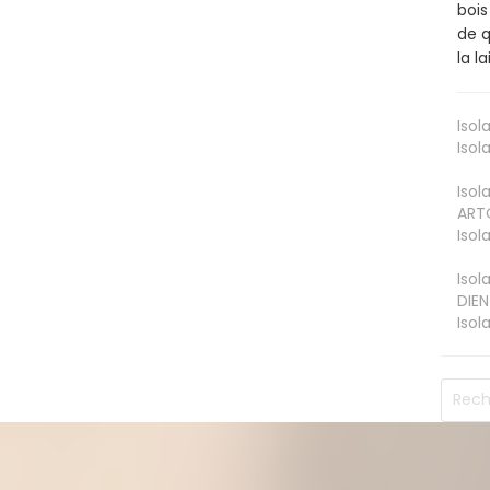
bois
de q
la l
Isol
Isol
Isol
ART
Isol
Isol
DIEN
Isol