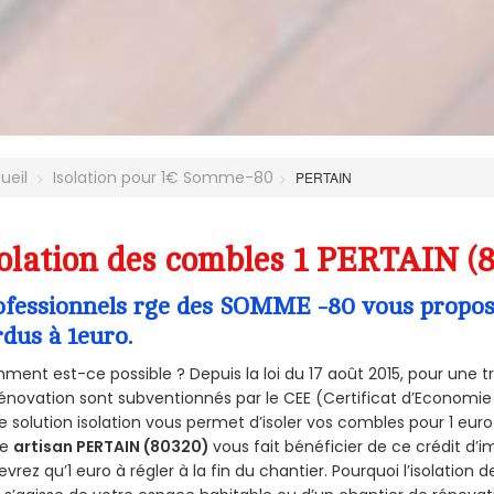
ueil
Isolation pour 1€ Somme-80
PERTAIN
olation des combles 1 PERTAIN (
ofessionnels rge des SOMME -80 vous propose 
rdus à 1euro.
ent est-ce possible ? Depuis la loi du 17 août 2015, pour une tr
énovation sont subventionnés par le CEE (Certificat d’Economie
e solution isolation vous permet d’isoler vos combles pour 1 e
re
artisan PERTAIN (80320)
vous fait bénéficier de ce crédit d’i
devrez qu’1 euro à régler à la fin du chantier. Pourquoi l’isolation 