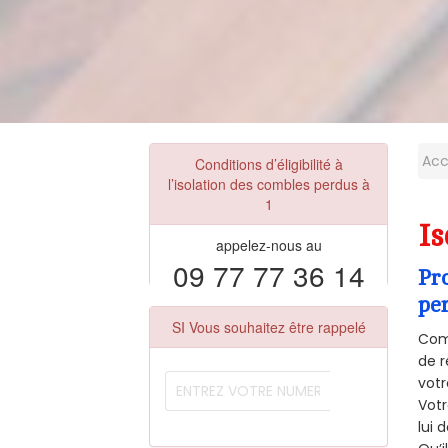
Acc
Conditions d’éligibilité à
l’isolation des combles perdus à
1
Is
appelez-nous au
09 77 77 36 14
Pr
pe
SI Vous souhaitez être rappelé
Comm
de r
votr
Vot
lui 