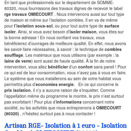
En tant que professionnels sur le departement de SOMME-
80320, nous fournissons des travaux dignes de recevoir le label
rge travaux OMIECOURT
. Nous intervenons aussi sur tout type
de maison et même sur l’isolation combles. Il en va de même
pour
l’isolation sous-sol
, ou pour tout autre type de
surface
isoler
. Ainsi, si vous avez besoin d’
isoler maison
, vous êtes sur
la bonne adresse ! En nous confiant vos travaux, vous
bénéficierez d’ouvrages de meilleure qualité. En effet, nous avons
les savoir-faire nécessaires, à savoir : le technique de
combles
soufflage
. Les matériaux que nous utilisons (par exemple : la
laine de verre
) sont aussi de haute qualité. À la fin de notre
intervention, vous allez
bénéficier
d’un
confort
sans pareil ! Pour
ce qui est de leur consommation, vous n’avez pas à vous en faire.
Le système que nous installerons au sein de votre habitat vous
permettra plus d’
economies energie
. En ce qui concerne le
prix isolation
, il n’y a aucune raison de s’inquiéter. Comme
l’appellation même du programme le montre, le prix n’est surtout
pas exorbitant ! Pour plus d’
informations
concernant notre
société, ou les activités que nous entreprenons à
OMIECOURT
(80320)
, n’hésitez surtout pas à nous contacter !
Artisan RGE- Isolation à 1 euro - Isolation