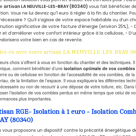
re
artisan LA NEUVILLE-LES-BRAY (80340)
vous fait bénéficier d
ation. Vous ne lui devrez qu’1 euro à régler à la fin du chantier. Po
 nécessaire ? Qu’il s’agisse de votre espace habitable ou d’un ch
nution significative de votre facture d’énergie (environ 25%), - 
r et d’améliorer votre confort intérieur grâce à la cellulose, -
valorisera votre bien en cas de revente.
lez-en avec votre artisan LA NEUVILLE-LES-BRAY (8
ieurs choix s’offrent à vous en fonction du chantier et des techniques. I
mique, comment bénéficier d’une
isolation optimale de vos combles
erre ou de cellulose en fonction de l’accessibilité de vos combles, de l
riau, de la limitation de l’espace. Il vous expliquera les différentes techn
nécessaire ou non de recourir à une dépose de votre toiture, etc. Dans 
oser l’isolation de vos combles perdus en même temps que celui de vot
ormances plus importantes.
tisan RGE- Isolation à 1 euro - Isolation C
AY (80340)
 vous proposons un dispositif contre la précarité énergétique de