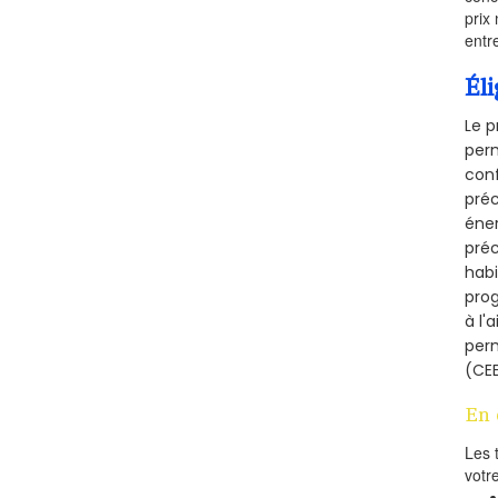
prix 
entr
Éli
Le p
perm
conf
préc
éner
préc
habi
prog
à l'
per
(CEE
En 
Les 
votr