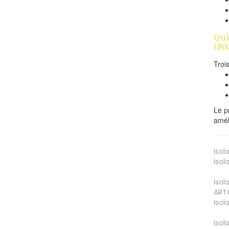
Qui
(80
Troi
Le p
amél
Isol
Isol
Isol
ART
Isol
Isol