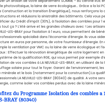
ver un artisan de votre departement SOMME - 80 certifié RGE en 
le photovoltaïque, la laine de verre écologique... Grâce a la loi
a Construction et la
transition Énergétique), nous renforçons la 
tructions et réduisons la sinistralité des bâtiments. Cela vous 
ficier du Crédit d'impôt (30%), à l’isolation des combles pour 1 eu
 tout ça ? L’été arrive et les grandes chaleurs avec ! Les artisans
ILLE-LES-BRAY pour l’isolation à 1 euro, vous permettent de bénéf
rofessionnels spécialisé dans l’économie d’énergie. Ils vous aiden
acture en euros par personne, de votre fournisseur d’énergie. En u
ple la ventilation par VMC ou la laine de verre écologique et l’
aux : Effectuer la rénovation énergétique de votre logement en 
ystème de la qualification RGE, qui vous permet par exemple d’
olation de vos combles à LA NEUVILLE-LES-BRAY, en utilisant de la 
ffage solaire pour tout le foyer. Garant de l’environnement, les 
e minérale et le bois (notamment pour la construction).La qualif
essionnels LA NEUVILLE-LES-BRAY (80340) de qualité. A votre se
ergie, comme isoler vos combles perdus avec de la laine minéra
ofitez du Programme Isolation des combles a
S-BRAY (80340)