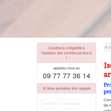
Acc
Conditions d’éligibilité à
l’isolation des combles perdus à
1
Is
appelez-nous au
09 77 77 36 14
ar
Pr
SI Vous souhaitez être rappelé
pe
Comm
de r
votr