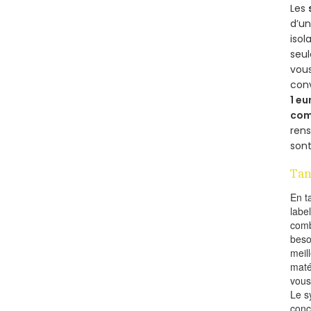
Les
d’un
isol
seu
vous
con
1 eu
com
rens
sont
Tan
En t
labe
comb
beso
meil
maté
vous
Le s
conc