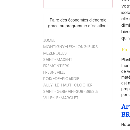
Vot
isol
elle
Faire des économies d'énergie
dimi
grace au programme d'isolation!
hive
qui 
JUMEL
MONTIGNY-LES-JONGLEURS
Par
MEZEROLLES
SAINT-MAXENT
Plus
ther
FREMONTIERS
de v
FRESNEVILLE
maté
POIX-DE-PICARDIE
est 
AILLY-LE-HAUT-CLOCHER
prop
SAINT-GERMAIN-SUR-BRESLE
perf
VILLE-LE-MARCLET
Ar
BR
Nous