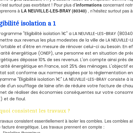
n’est surtout pas exorbitant ! Pour plus d’
informations
concernant notre
eprenons à
LA NEUVILLE-LES-BRAY (80340)
, n’hésitez surtout pas 
gibilité isolation a 1
rogramme "Eligibilité isolation 1€" a LA NEUVILLE-LES-BRAY (803
ettre aux revenus les plus modestes de la ville de LA NEUVILLE-
ortable et d'être en mesure de rénover celui-ci au besoin. En eff
arité énergétique (ONEP), une personne est en situation de pré
gétiques dépasse 10% de ses revenus. L'on compte ainsi près de 
arité énergétique en France, soit 25% des ménages.
L'objectif 
tat soit conforme aux normes exigées par la réglementation en 
ramme "Éligibilité isolation 1€" LA NEUVILLE-LES-BRAY consiste à 
aide d'un soufflage de laine afin de réduire votre facture de cha
met de réaliser des économies conséquentes sur votre consom
) et de fioul.
quoi consistent les travaux ?
travaux consistent essentiellement à isoler les combles. Les combles 
e facture énergétique. Les travaux prennent en compte :
l'isolation thermique