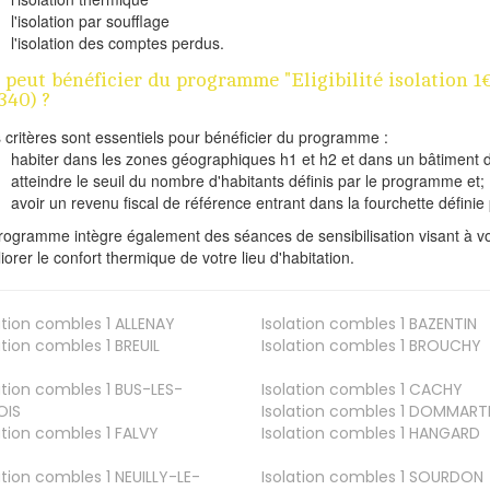
l'isolation par soufflage
l'isolation des comptes perdus.
 peut bénéficier du programme "Eligibilité isolatio
340) ?
s critères sont essentiels pour bénéficier du programme :
habiter dans les zones géographiques h1 et h2 et dans un bâtiment d
atteindre le seuil du nombre d'habitants définis par le programme et;
avoir un revenu fiscal de référence entrant dans la fourchette définie p
rogramme intègre également des séances de sensibilisation visant à vo
iorer le confort thermique de votre lieu d'habitation.
ation combles 1
ALLENAY
Isolation combles 1
BAZENTIN
ation combles 1
BREUIL
Isolation combles 1
BROUCHY
ation combles 1
BUS-LES-
Isolation combles 1
CACHY
OIS
Isolation combles 1
DOMMART
ation combles 1
FALVY
Isolation combles 1
HANGARD
ation combles 1
NEUILLY-LE-
Isolation combles 1
SOURDON