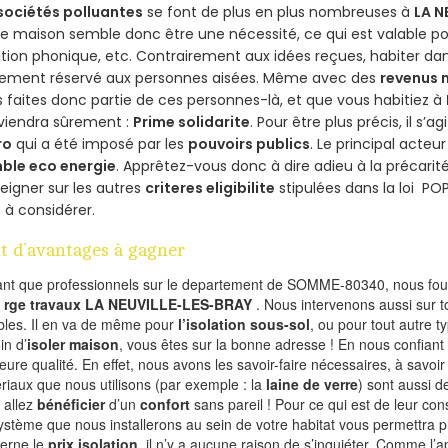
sociétés polluantes
se font de plus en plus nombreuses à
LA N
e maison semble donc être une nécessité, ce qui est valable pour
ation phonique, etc. Contrairement aux idées reçues, habiter d
lement réservé aux personnes aisées. Même avec des
revenus
 faites donc partie de ces personnes-là, et que vous habitiez à
viendra sûrement :
Prime solidarite
. Pour être plus précis, il s’a
ro
qui a été imposé par les
pouvoirs publics
. Le principal acte
ble eco energie
. Apprêtez-vous donc à dire adieu à la précarit
eigner sur les autres
criteres eligibilite
stipulées dans la loi PO
 à considérer.
t d’avantages à gagner
ant que professionnels sur le departement de SOMME-80340, nous four
l
rge travaux LA NEUVILLE-LES-BRAY
. Nous intervenons aussi sur t
les. Il en va de même pour
l’isolation sous-sol
, ou pour tout autre 
in d’
isoler maison
, vous êtes sur la bonne adresse ! En nous confiant
leure qualité. En effet, nous avons les savoir-faire nécessaires, à savoir
riaux que nous utilisons (par exemple : la
laine de verre
) sont aussi de
 allez
bénéficier
d’un
confort
sans pareil ! Pour ce qui est de leur co
ystème que nous installerons au sein de votre habitat vous permettra p
erne le
prix isolation
, il n’y a aucune raison de s’inquiéter. Comme l