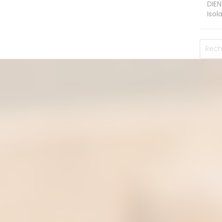
DIEN
Isol