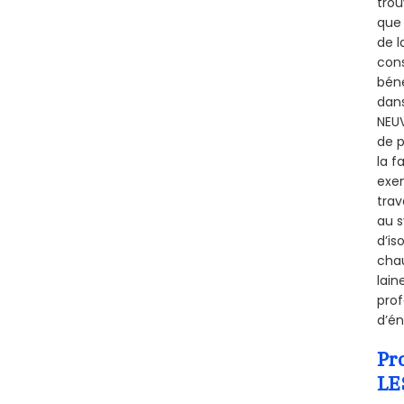
trou
que 
de l
cons
béné
dans
NEUV
de p
la f
exem
trav
au s
d’is
chau
lain
prof
d’én
Pr
LE