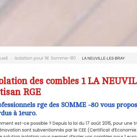
ueil
Isolation pour 1€ Somme-80
LA NEUVILLE-LES-BRAY
olation des combles 1 LA NEUVI
tisan RGE
ofessionnels rge des SOMME -80 vous propose 
rdus à 1euro.
ent est-ce possible ? Depuis la loi du 17 août 2015, pour une tr
énovation sont subventionnés par le CEE (Certificat d’Economie
e solution isolation vous permet d’isoler vos combles pour 1 e