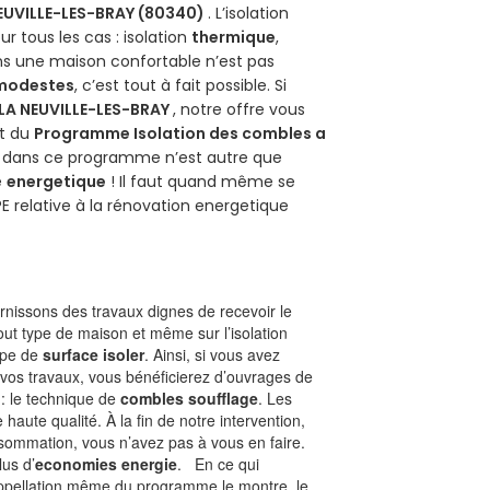
EUVILLE-LES-BRAY (80340)
. L’isolation
 tous les cas : isolation
thermique
,
ans une maison confortable n’est pas
 modestes
, c’est tout à fait possible. Si
LA NEUVILLE-LES-BRAY
, notre offre vous
git du
Programme Isolation des combles a
ur dans ce programme n’est autre que
é
energetique
! Il faut quand même se
PE relative à la rénovation energetique
nissons des travaux dignes de recevoir le
out type de maison et même sur l’isolation
type de
surface isoler
. Ainsi, si vous avez
 vos travaux, vous bénéficierez d’ouvrages de
 : le technique de
combles soufflage
. Les
 haute qualité. À la fin de notre intervention,
nsommation, vous n’avez pas à vous en faire.
lus d’
economies energie
. En ce qui
’appellation même du programme le montre, le