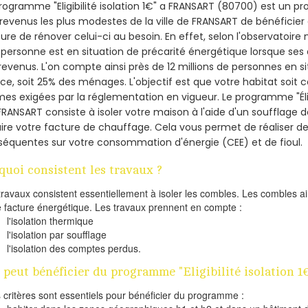
rogramme "Eligibilité isolation 1€" a FRANSART (80700) est un 
revenus les plus modestes de la ville de FRANSART de bénéficier 
re de rénover celui-ci au besoin. En effet, selon l'observatoire
personne est en situation de précarité énergétique lorsque se
revenus. L'on compte ainsi près de 12 millions de personnes en s
nce, soit 25% des ménages.
L'objectif est que votre habitat soit
es exigées par la réglementation en vigueur. Le programme "Éligi
FRANSART consiste à isoler votre maison à l'aide d'un soufflage d
ire votre facture de chauffage. Cela vous permet de réaliser 
équentes sur votre consommation d'énergie (CEE) et de fioul.
quoi consistent les travaux ?
travaux consistent essentiellement à isoler les combles. Les combles 
e facture énergétique. Les travaux prennent en compte :
l'isolation thermique
l'isolation par soufflage
l'isolation des comptes perdus.
 peut bénéficier du programme "Eligibilité isolation 
s critères sont essentiels pour bénéficier du programme :