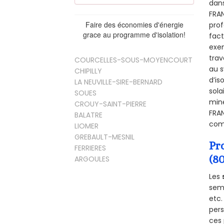
dans
FRAN
Faire des économies d'énergie
prof
grace au programme d'isolation!
fact
exem
trav
COURCELLES-SOUS-MOYENCOURT
au s
CHIPILLY
d’is
LA NEUVILLE-SIRE-BERNARD
sola
SOUES
miné
CROUY-SAINT-PIERRE
FRAN
BALATRE
comb
LIOMER
GREBAULT-MESNIL
Pr
FERRIERES
(8
ARGOULES
Les
semb
etc.
per
ces 