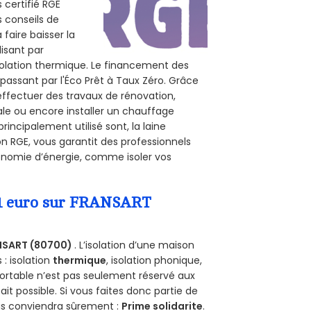
 certifié RGE
s conseils de
 faire baisser la
lisant par
isolation thermique. Le financement des
passant par l'Éco Prêt à Taux Zéro. Grâce
effectuer des travaux de rénovation,
rale ou encore installer un chauffage
rincipalement utilisé sont, la laine
on RGE, vous garantit des professionnels
conomie d’énergie, comme isoler vos
a 1 euro sur FRANSART
NSART (80700)
. L’isolation d’une maison
 : isolation
thermique
, isolation phonique,
ortable n’est pas seulement réservé aux
 fait possible. Si vous faites donc partie de
ous conviendra sûrement :
Prime solidarite
.