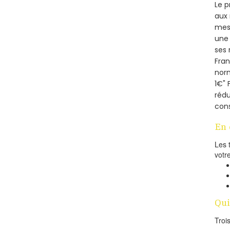
Le p
aux 
mesu
une 
ses 
Fra
norm
1€" 
rédu
cons
En 
Les 
votr
Qui
Troi