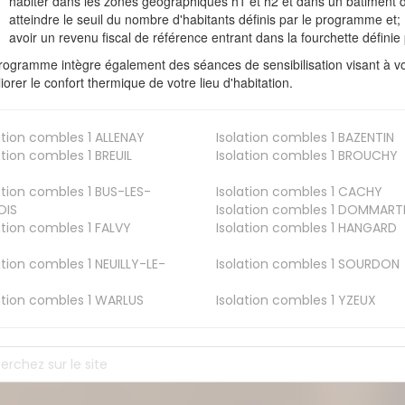
habiter dans les zones géographiques h1 et h2 et dans un bâtiment d
atteindre le seuil du nombre d'habitants définis par le programme et;
avoir un revenu fiscal de référence entrant dans la fourchette définie p
rogramme intègre également des séances de sensibilisation visant à vo
iorer le confort thermique de votre lieu d'habitation.
ation combles 1
ALLENAY
Isolation combles 1
BAZENTIN
ation combles 1
BREUIL
Isolation combles 1
BROUCHY
ation combles 1
BUS-LES-
Isolation combles 1
CACHY
OIS
Isolation combles 1
DOMMART
ation combles 1
FALVY
Isolation combles 1
HANGARD
ation combles 1
NEUILLY-LE-
Isolation combles 1
SOURDON
ation combles 1
WARLUS
Isolation combles 1
YZEUX