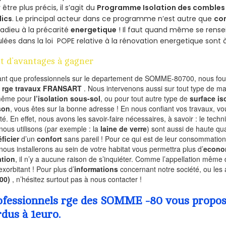
 être plus précis, il s’agit du
Programme Isolation des combles 
lics
. Le principal acteur dans ce programme n’est autre que
co
 adieu à la précarité
energetique
! Il faut quand même se rensei
ulées dans la loi POPE relative à la rénovation energetique sont 
t d’avantages à gagner
ant que professionnels sur le departement de SOMME-80700, nous four
l
rge travaux FRANSART
. Nous intervenons aussi sur tout type de ma
même pour
l’isolation sous-sol
, ou pour tout autre type de
surface is
son
, vous êtes sur la bonne adresse ! En nous confiant vos travaux, v
ité. En effet, nous avons les savoir-faire nécessaires, à savoir : le tech
nous utilisons (par exemple : la
laine de verre
) sont aussi de haute qual
ficier
d’un
confort
sans pareil ! Pour ce qui est de leur consommation
nous installerons au sein de votre habitat vous permettra plus d’
econo
ation
, il n’y a aucune raison de s’inquiéter. Comme l’appellation même 
exorbitant ! Pour plus d’
informations
concernant notre société, ou les
700)
, n’hésitez surtout pas à nous contacter !
ofessionnels rge des SOMME -80 vous propose 
rdus à 1euro.