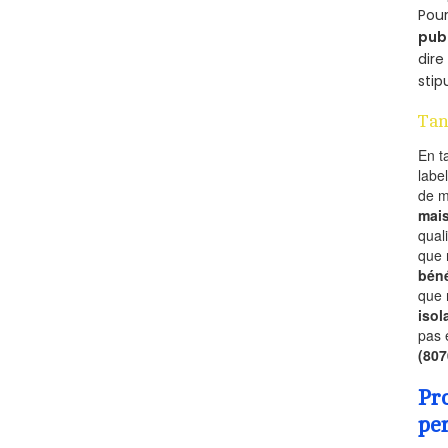
Pour
pub
dire
stip
Tan
En t
labe
de 
mai
qual
que 
béné
que 
isol
pas 
(80
Pr
pe