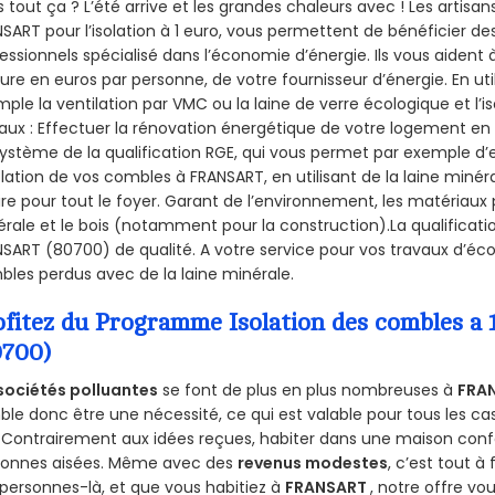
 tout ça ? L’été arrive et les grandes chaleurs avec ! Les artisans
SART pour l’isolation à 1 euro, vous permettent de bénéficier de
essionnels spécialisé dans l’économie d’énergie. Ils vous aident à
ure en euros par personne, de votre fournisseur d’énergie. En uti
ple la ventilation par VMC ou la laine de verre écologique et l’
aux : Effectuer la rénovation énergétique de votre logement en 
ystème de la qualification RGE, qui vous permet par exemple d’
olation de vos combles à FRANSART, en utilisant de la laine miné
ire pour tout le foyer. Garant de l’environnement, les matériaux p
rale et le bois (notamment pour la construction).La qualificati
SART (80700) de qualité. A votre service pour vos travaux d’é
les perdus avec de la laine minérale.
ofitez du Programme Isolation des combles 
0700)
sociétés polluantes
se font de plus en plus nombreuses à
FRA
le donc être une nécessité, ce qui est valable pour tous les cas
 Contrairement aux idées reçues, habiter dans une maison conf
sonnes aisées. Même avec des
revenus modestes
, c’est tout à
personnes-là, et que vous habitiez à
FRANSART
, notre offre v