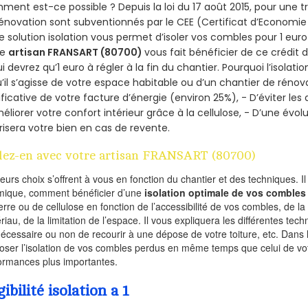
ent est-ce possible ? Depuis la loi du 17 août 2015, pour une tr
énovation sont subventionnés par le CEE (Certificat d’Economie
e solution isolation vous permet d’isoler vos combles pour 1 e
re
artisan FRANSART (80700)
vous fait bénéficier de ce crédit d
ui devrez qu’1 euro à régler à la fin du chantier. Pourquoi l’isolati
’il s’agisse de votre espace habitable ou d’un chantier de rénova
ificative de votre facture d’énergie (environ 25%), - D’éviter le
éliorer votre confort intérieur grâce à la cellulose, - D’une év
risera votre bien en cas de revente.
lez-en avec votre artisan FRANSART (80700)
ieurs choix s’offrent à vous en fonction du chantier et des techniques. I
mique, comment bénéficier d’une
isolation optimale de vos combles
erre ou de cellulose en fonction de l’accessibilité de vos combles, de l
riau, de la limitation de l’espace. Il vous expliquera les différentes techn
nécessaire ou non de recourir à une dépose de votre toiture, etc. Dans 
oser l’isolation de vos combles perdus en même temps que celui de vot
ormances plus importantes.
gibilité isolation a 1