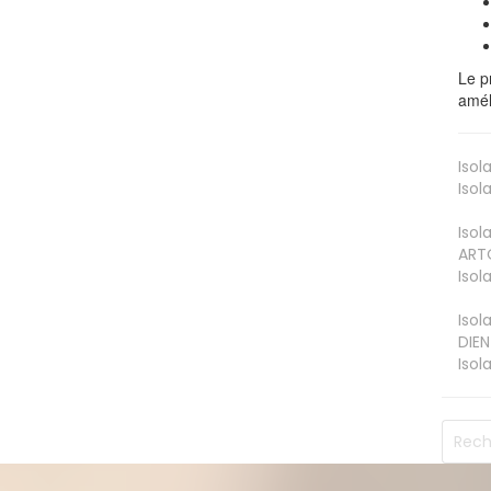
Le p
amél
Isol
Isol
Isol
ART
Isol
Isol
DIEN
Isol