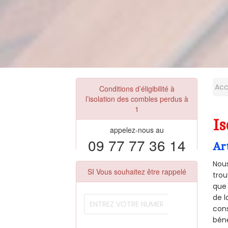
Acc
Conditions d’éligibilité à
l’isolation des combles perdus à
1
Is
appelez-nous au
09 77 77 36 14
Ar
Nous
SI Vous souhaitez être rappelé
trou
que 
de l
cons
béné