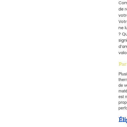
Comm
de r
votr
Vot
ne l
? Qu
sign
d’am
valo
Par
Plus
ther
de v
maté
est 
prop
perf
Éli