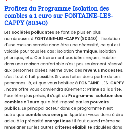
Profitez du Programme Isolation des
combles a 1 euro sur FONTAINE-LES-
CAPPY (80340)
Les
sociétés polluantes
se font de plus en plus
nombreuses à
FONTAINE-LES-CAPPY (80340)
. L’isolation
d’une maison semble donc être une nécessité, ce qui est
valable pour tous les cas : isolation
thermique
, isolation
phonique, etc. Contrairement aux idées reçues, habiter
dans une maison confortable n’est pas seulement réservé
aux personnes aisées. Même avec des
revenus modestes
,
c’est tout à fait possible. Si vous faites donc partie de ces
personnes-là, et que vous habitiez à
FONTAINE-LES-CAPPY
, notre offre vous conviendra sûrement :
Prime solidarite
.
Pour être plus précis, il s’agit du
Programme Isolation des
combles a 1 euro
qui a été imposé par les
pouvoirs
publics
. Le principal acteur dans ce programme n’est
autre que
comble eco energie
. Apprêtez-vous donc à dire
adieu à la précarité
energetique
! Il faut quand même se
renseigner sur les autres
criteres eligibilite
stipulées dans