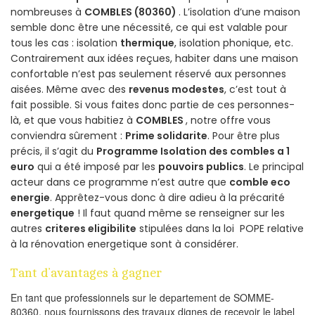
nombreuses à
COMBLES (80360)
. L’isolation d’une maison
semble donc être une nécessité, ce qui est valable pour
tous les cas : isolation
thermique
, isolation phonique, etc.
Contrairement aux idées reçues, habiter dans une maison
confortable n’est pas seulement réservé aux personnes
aisées. Même avec des
revenus modestes
, c’est tout à
fait possible. Si vous faites donc partie de ces personnes-
là, et que vous habitiez à
COMBLES
, notre offre vous
conviendra sûrement :
Prime solidarite
. Pour être plus
précis, il s’agit du
Programme Isolation des combles a 1
euro
qui a été imposé par les
pouvoirs publics
. Le principal
acteur dans ce programme n’est autre que
comble eco
energie
. Apprêtez-vous donc à dire adieu à la précarité
energetique
! Il faut quand même se renseigner sur les
autres
criteres eligibilite
stipulées dans la loi POPE relative
à la rénovation energetique sont à considérer.
Tant d’avantages à gagner
En tant que professionnels sur le departement de SOMME-
80360, nous fournissons des travaux dignes de recevoir le label