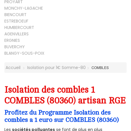
PROYART
MONCHY-LAGACHE
BIENCOURT
ESTREBOEUF
HUMBERCOURT
AGENVILLERS
ERGNIES
BUVERCHY
BLANGY-SOUS-POIX
Accueil
Isolation pour 1€ Somme-80
COMBLES
Isolation des combles 1
COMBLES (80360) artisan RGE
Profitez du Programme Isolation des
combles a 1 euro sur COMBLES (80360)
Les
sociétés polluantes
se font de plus en plus