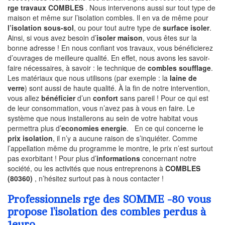
rge travaux COMBLES
. Nous intervenons aussi sur tout type de
maison et même sur l’isolation combles. Il en va de même pour
l’isolation sous-sol
, ou pour tout autre type de
surface isoler
.
Ainsi, si vous avez besoin d’
isoler maison
, vous êtes sur la
bonne adresse ! En nous confiant vos travaux, vous bénéficierez
d’ouvrages de meilleure qualité. En effet, nous avons les savoir-
faire nécessaires, à savoir : le technique de
combles soufflage
.
Les matériaux que nous utilisons (par exemple : la
laine de
verre
) sont aussi de haute qualité. À la fin de notre intervention,
vous allez
bénéficier
d’un
confort
sans pareil ! Pour ce qui est
de leur consommation, vous n’avez pas à vous en faire. Le
système que nous installerons au sein de votre habitat vous
permettra plus d’
economies energie
. En ce qui concerne le
prix isolation
, il n’y a aucune raison de s’inquiéter. Comme
l’appellation même du programme le montre, le prix n’est surtout
pas exorbitant ! Pour plus d’
informations
concernant notre
société, ou les activités que nous entreprenons à
COMBLES
(80360)
, n’hésitez surtout pas à nous contacter !
Professionnels rge des SOMME -80 vous
propose l’isolation des combles perdus à
1euro.