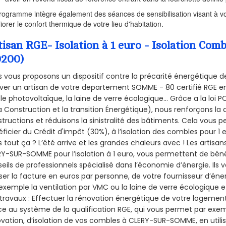
rogramme intègre également des séances de sensibilisation visant à vo
iorer le confort thermique de votre lieu d'habitation.
tisan RGE- Isolation à 1 euro - Isolation 
0200)
 vous proposons un dispositif contre la précarité énergétique de
ver un artisan de votre departement SOMME - 80 certifié RGE en 
le photovoltaïque, la laine de verre écologique... Grâce a la loi
a Construction et la
transition Énergétique), nous renforçons la 
tructions et réduisons la sinistralité des bâtiments. Cela vous 
ficier du Crédit d'impôt (30%), à l’isolation des combles pour 1 eu
 tout ça ? L’été arrive et les grandes chaleurs avec ! Les artisans
Y-SUR-SOMME pour l’isolation à 1 euro, vous permettent de béné
eils de professionnels spécialisé dans l’économie d’énergie. Ils v
ser la facture en euros par personne, de votre fournisseur d’énerg
exemple la ventilation par VMC ou la laine de verre écologique e
travaux : Effectuer la rénovation énergétique de votre logement
e au système de la qualification RGE, qui vous permet par exe
vation, d’isolation de vos combles à CLERY-SUR-SOMME, en utilis