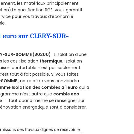
onnement, les matériaux principalement
tion).La qualification RGE, vous garantit
ervice pour vos travaux d’économie
le.
 1 euro sur CLERY-SUR-
RY-SUR-SOMME (80200)
. L’isolation d’une
les cas : isolation
thermique
, isolation
aison confortable n’est pas seulement
 c’est tout à fait possible. Si vous faites
R-SOMME
, notre offre vous conviendra
mme Isolation des combles a 1 euro
qui a
programme n’est autre que
comble eco
e
! Il faut quand même se renseigner sur
a rénovation energetique sont à considérer.
nissons des travaux dignes de recevoir le