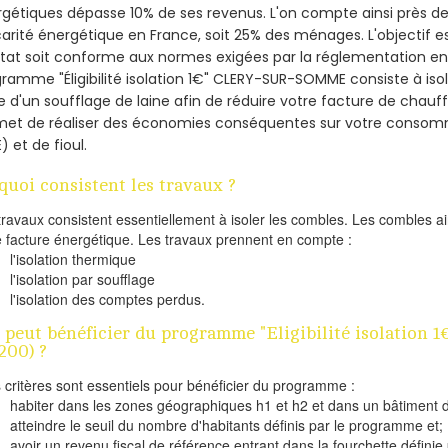
gétiques dépasse 10% de ses revenus. L'on compte ainsi près de 
arité énergétique en France, soit 25% des ménages.
L'objectif 
tat soit conforme aux normes exigées par la réglementation en 
ramme "Éligibilité isolation 1€" CLERY-SUR-SOMME consiste à iso
de d'un soufflage de laine afin de réduire votre facture de chauf
met de réaliser des économies conséquentes sur votre consom
) et de fioul.
quoi consistent les travaux ?
travaux consistent essentiellement à isoler les combles. Les combles 
e facture énergétique. Les travaux prennent en compte :
l'isolation thermique
l'isolation par soufflage
l'isolation des comptes perdus.
 peut bénéficier du programme "Eligibilité isolatio
200) ?
s critères sont essentiels pour bénéficier du programme :
habiter dans les zones géographiques h1 et h2 et dans un bâtiment d
atteindre le seuil du nombre d'habitants définis par le programme et;
avoir un revenu fiscal de référence entrant dans la fourchette définie p