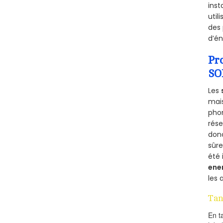
inst
util
des 
d’én
Pr
SO
Les
mais
phon
rés
donc
sûr
été 
ene
les 
Tan
En t