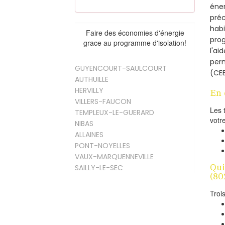
éner
préc
habi
Faire des économies d'énergie
prog
grace au programme d'isolation!
l'ai
per
GUYENCOURT-SAULCOURT
(CEE
AUTHUILLE
HERVILLY
En 
VILLERS-FAUCON
Les 
TEMPLEUX-LE-GUERARD
votr
NIBAS
ALLAINES
PONT-NOYELLES
VAUX-MARQUENNEVILLE
Qui
SAILLY-LE-SEC
(80
Troi