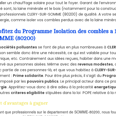
aller un chauffage solaire pour tout le foyer. Garant de l’envir
isé sont, la laine minérale et le bois (notamment pour la construc
professionnels CLERY-SUR-SOMME (80200) de qualité. A votre s
ergie, comme isoler vos combles perdus avec de la laine minéra
ofitez du Programme Isolation des combles a
MME (80200)
sociétés polluantes
se font de plus en plus nombreuses à
CLE
on semble donc être une nécessité, ce qui est valable pour tous 
ique, etc. Contrairement aux idées reçues, habiter dans une m
ervé aux personnes aisées. Même avec des
revenus modestes
,
 partie de ces personnes-là, et que vous habitiez à
CLERY-SU
ement :
Prime solidarite
. Pour être plus précis, il s’agit du
Progra
imposé par les
pouvoirs publics
. Le principal acteur dans ce 
rgie
. Apprêtez-vous donc à dire adieu à la précarité
energetiqu
autres
criteres eligibilite
stipulées dans la loi POPE relative à l
t d’avantages à gagner
ant que professionnels sur le departement de SOMME-80200, nous four