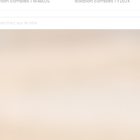
ation combles 1
WARLUS
Isolation combles 1
YZEUX