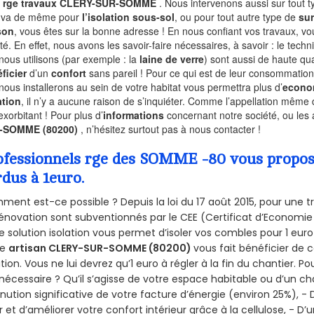
l
rge travaux CLERY-SUR-SOMME
. Nous intervenons aussi sur tout 
n va de même pour
l’isolation sous-sol
, ou pour tout autre type de
sur
son
, vous êtes sur la bonne adresse ! En nous confiant vos travaux, v
ité. En effet, nous avons les savoir-faire nécessaires, à savoir : le tech
nous utilisons (par exemple : la
laine de verre
) sont aussi de haute qual
ficier
d’un
confort
sans pareil ! Pour ce qui est de leur consommation
nous installerons au sein de votre habitat vous permettra plus d’
econo
ation
, il n’y a aucune raison de s’inquiéter. Comme l’appellation même 
exorbitant ! Pour plus d’
informations
concernant notre société, ou les
-SOMME (80200)
, n’hésitez surtout pas à nous contacter !
ofessionnels rge des SOMME -80 vous propose 
rdus à 1euro.
ent est-ce possible ? Depuis la loi du 17 août 2015, pour une tr
énovation sont subventionnés par le CEE (Certificat d’Economie
e solution isolation vous permet d’isoler vos combles pour 1 e
re
artisan CLERY-SUR-SOMME (80200)
vous fait bénéficier de c
ation. Vous ne lui devrez qu’1 euro à régler à la fin du chantier. Po
 nécessaire ? Qu’il s’agisse de votre espace habitable ou d’un ch
nution significative de votre facture d’énergie (environ 25%), - 
r et d’améliorer votre confort intérieur grâce à la cellulose, -