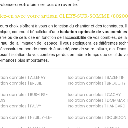
valorisera votre bien en cas de revente.
lez-en avec votre artisan CLERY-SUR-SOMME (80200
ieurs choix s’offrent à vous en fonction du chantier et des techniques. I
mique, comment bénéficier d’une
isolation optimale de vos combles
erre ou de cellulose en fonction de l’accessibilité de vos combles, de l
riau, de la limitation de l’espace. Il vous expliquera les différentes techn
nécessaire ou non de recourir à une dépose de votre toiture, etc. Dans 
oser l’isolation de vos combles perdus en même temps que celui de vot
ormances plus importantes.
ation combles 1
ALLENAY
Isolation combles 1
BAZENTIN
ation combles 1
BREUIL
Isolation combles 1
BROUCHY
ation combles 1
BUS-LES-
Isolation combles 1
CACHY
OIS
Isolation combles 1
DOMMART
ation combles 1
FALVY
Isolation combles 1
HANGARD
ation combles 1
NEUILLY-LE-
Isolation combles 1
SOURDON