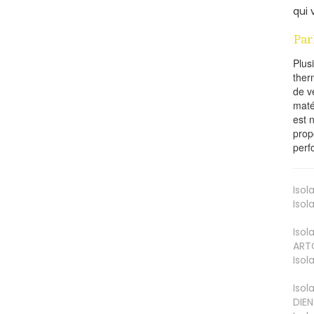
qui 
Par
Plus
ther
de v
maté
est 
prop
perf
Isol
Isol
Isol
ART
Isol
Isol
DIEN