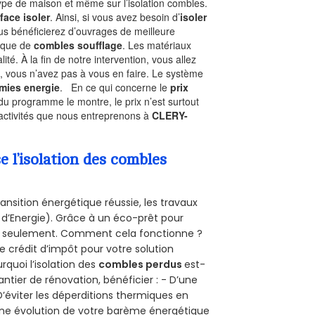
type de maison et même sur l’isolation combles.
face isoler
. Ainsi, si vous avez besoin d’
isoler
ous bénéficierez d’ouvrages de meilleure
nique de
combles soufflage
. Les matériaux
ité. À la fin de notre intervention, vous allez
, vous n’avez pas à vous en faire. Le système
mies energie
. En ce qui concerne le
prix
du programme le montre, le prix n’est surtout
 activités que nous entreprenons à
CLERY-
l’isolation des combles
ansition énergétique réussie, les travaux
 d’Energie). Grâce à un éco-prêt pour
uro seulement. Comment cela fonctionne ?
e crédit d’impôt pour votre solution
urquoi l’isolation des
combles perdus
est-
antier de rénovation, bénéficier : - D’une
D’éviter les déperditions thermiques en
 D’une évolution de votre barème énergétique