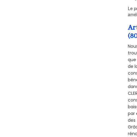
Le p
amél
Ar
(8
Nous
trou
que 
de l
cons
béné
dans
CLER
cons
bais
par 
des 
Grâc
réno