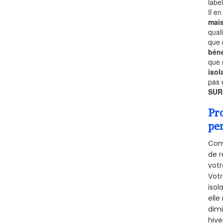
labe
Il e
mai
qual
que 
béné
que 
isol
pas 
SUR
Pr
pe
Comm
de r
votr
Vot
isol
elle
dimi
hive