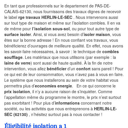
En tant que professionnels sur le departement de PAS-DE-
CALAIS-62130, nous fournissons des travaux dignes de recevoir
le label
rge travaux HERLIN-LE-SEC
. Nous intervenons aussi
sur tout type de maison et même sur l’isolation combles. Il en va
de même pour
l’isolation sous-sol
, ou pour tout autre type de
surface isoler
. Ainsi, si vous avez besoin d’
isoler maison
, vous
êtes sur la bonne adresse ! En nous confiant vos travaux, vous
bénéficierez d’ouvrages de meilleure qualité. En effet, nous avons
les savoir-faire nécessaires, à savoir : le technique de
combles
soufflage
. Les matériaux que nous utilisons (par exemple : la
laine de verre
) sont aussi de haute qualité. À la fin de notre
intervention, vous allez
bénéficier
d’un
confort
sans pareil ! Pour
ce qui est de leur consommation, vous n’avez pas à vous en faire.
Le système que nous installerons au sein de votre habitat vous
permettra plus d’
economies energie
. En ce qui concerne le
prix isolation
, il n’y a aucune raison de s’inquiéter. Comme
l’appellation même du programme le montre, le prix n’est surtout
pas exorbitant ! Pour plus d’
informations
concernant notre
société, ou les activités que nous entreprenons à
HERLIN-LE-
SEC (62130)
, n’hésitez surtout pas à nous contacter !
Éligibilité isolation a 1