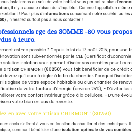
nous installerons au sein de votre habitat vous permettra plus d’
econo
ation
, il n’y a aucune raison de s’inquiéter. Comme l’appellation même 
exorbitant ! Pour plus d’
informations
concernant notre société, ou les
250)
, n’hésitez surtout pas à nous contacter !
ofessionnels rge des SOMME -80 vous propose 
rdus à 1euro.
ent est-ce possible ? Depuis la loi du 17 août 2015, pour une tr
énovation sont subventionnés par le CEE (Certificat d’Economie
e solution isolation vous permet d’isoler vos combles pour 1 e
re
artisan CHIRMONT (80250)
vous fait bénéficier de ce crédit 
ui devrez qu’1 euro à régler à la fin du chantier. Pourquoi l’isolati
’il s’agisse de votre espace habitable ou d’un chantier de rénova
ificative de votre facture d’énergie (environ 25%), - D’éviter le
éliorer votre confort intérieur grâce à la cellulose, - D’une év
risera votre bien en cas de revente.
lez-en avec votre artisan CHIRMONT (80250)
ieurs choix s’offrent à vous en fonction du chantier et des techniques. I
mique, comment bénéficier d’une
isolation optimale de vos combles