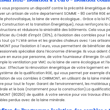
 vous proposons un dispositif contre la précarité énergétique de
ver un artisan de votre departement SOMME - 80 certifié RGE en 
le photovoltaïque, la laine de verre écologique... Grâce a la loi
a Construction et la
transition Énergétique), nous renforçons la 
tructions et réduisons la sinistralité des bâtiments. Cela vous 
ficier du Crédit d'impôt (30%), à l’isolation des combles pour 1 eu
 tout ça ? L’été arrive et les grandes chaleurs avec ! Les artisans
MONT pour l’isolation à 1 euro, vous permettent de bénéficier de
essionnels spécialisé dans l’économie d’énergie. Ils vous aident à
ure en euros par personne, de votre fournisseur d’énergie. En uti
ple la ventilation par VMC ou la laine de verre écologique et l’
aux : Effectuer la rénovation énergétique de votre logement en 
ystème de la qualification RGE, qui vous permet par exemple d’
olation de vos combles à CHIRMONT, en utilisant de la laine miné
ire pour tout le foyer. Garant de l’environnement, les matériaux p
rale et le bois (notamment pour la construction).La qualificati
MONT (80250) de qualité. A votre service pour vos travaux d’é
les perdus avec de la laine minérale.