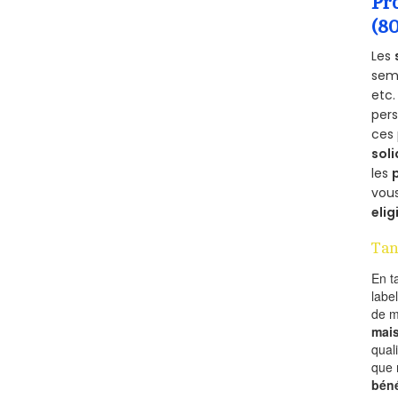
Pr
(8
Les
semb
etc.
per
ces 
soli
les
vous
elig
Tan
En t
labe
de 
mai
qual
que 
béné