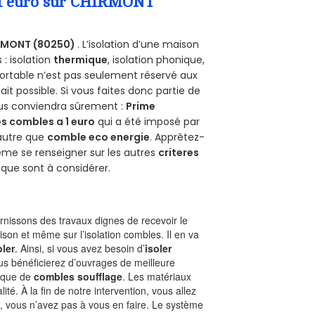
a 1 euro sur CHIRMONT
RMONT (80250)
. L’isolation d’une maison
 : isolation
thermique
, isolation phonique,
ortable n’est pas seulement réservé aux
 fait possible. Si vous faites donc partie de
ous conviendra sûrement :
Prime
s combles a 1 euro
qui a été imposé par
 autre que
comble eco energie
. Apprêtez-
ême se renseigner sur les autres
criteres
ique sont à considérer.
nissons des travaux dignes de recevoir le
ison et même sur l’isolation combles. Il en va
oler
. Ainsi, si vous avez besoin d’
isoler
ous bénéficierez d’ouvrages de meilleure
nique de
combles soufflage
. Les matériaux
ité. À la fin de notre intervention, vous allez
, vous n’avez pas à vous en faire. Le système