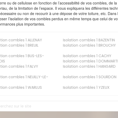
erre ou de cellulose en fonction de l’accessibilité de vos combles, de l
riau, de la limitation de l’espace. Il vous expliquera les différentes techn
nécessaire ou non de recourir à une dépose de votre toiture, etc. Dans 
oser l’isolation de vos combles perdus en même temps que celui de vot
ormances plus importantes.
ation combles 1
ALLENAY
Isolation combles 1
BAZENTIN
ation combles 1
BREUIL
Isolation combles 1
BROUCHY
ation combles 1
BUS-LES-
Isolation combles 1
CACHY
OIS
Isolation combles 1
DOMMART
ation combles 1
FALVY
Isolation combles 1
HANGARD
ation combles 1
NEUILLY-LE-
Isolation combles 1
SOURDON
ation combles 1
WARLUS
Isolation combles 1
YZEUX