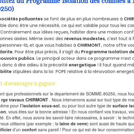
ofitez du Programme Isolation des combles 
0250)
sociétés polluantes
se font de plus en plus nombreuses à
CHI
le donc être une nécessité, ce qui est valable pour tous les cas
 Contrairement aux idées reçues, habiter dans une maison conf
sonnes aisées. Même avec des
revenus modestes
, c’est tout à
personnes-là, et que vous habitiez à
CHIRMONT
, notre offre v
darite
. Pour être plus précis, il s’agit du
Programme Isolation de
pouvoirs publics
. Le principal acteur dans ce programme n’est
 donc à dire adieu à la précarité
energetique
! Il faut quand m
ibilite
stipulées dans la loi POPE relative à la rénovation energet
t d’avantages à gagner
ant que professionnels sur le departement de SOMME-80250, nous four
l
rge travaux CHIRMONT
. Nous intervenons aussi sur tout type de ma
même pour
l’isolation sous-sol
, ou pour tout autre type de
surface is
son
, vous êtes sur la bonne adresse ! En nous confiant vos travaux, v
ité. En effet, nous avons les savoir-faire nécessaires, à savoir : le tech
nous utilisons (par exemple : la
laine de verre
) sont aussi de haute qual
ficier
d’un
confort
sans pareil ! Pour ce qui est de leur consommation