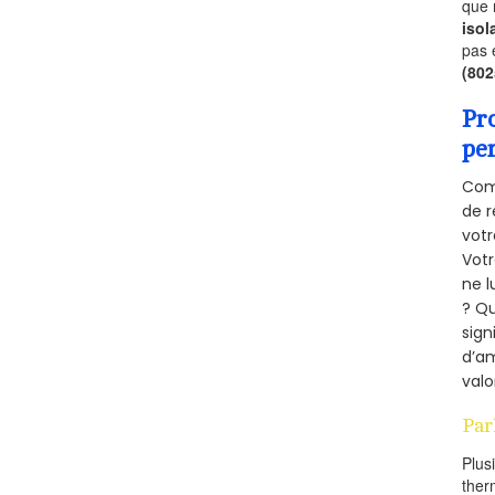
que 
isol
pas 
(80
Pr
pe
Comm
de r
votr
Vot
ne l
? Qu
sign
d’am
valo
Par
Plus
ther