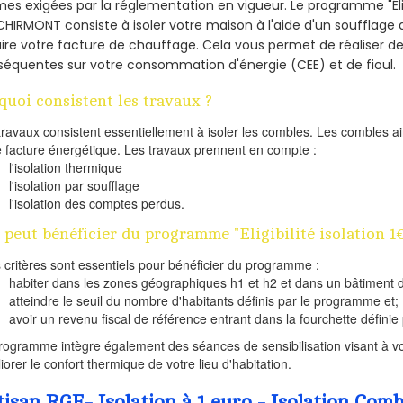
es exigées par la réglementation en vigueur. Le programme "Éligi
CHIRMONT consiste à isoler votre maison à l'aide d'un soufflage d
ire votre facture de chauffage. Cela vous permet de réaliser 
équentes sur votre consommation d'énergie (CEE) et de fioul.
quoi consistent les travaux ?
travaux consistent essentiellement à isoler les combles. Les combles 
e facture énergétique. Les travaux prennent en compte :
l'isolation thermique
l'isolation par soufflage
l'isolation des comptes perdus.
 peut bénéficier du programme "Eligibilité isolation 
s critères sont essentiels pour bénéficier du programme :
habiter dans les zones géographiques h1 et h2 et dans un bâtiment d
atteindre le seuil du nombre d'habitants définis par le programme et;
avoir un revenu fiscal de référence entrant dans la fourchette définie p
rogramme intègre également des séances de sensibilisation visant à vo
iorer le confort thermique de votre lieu d'habitation.
tisan RGE- Isolation à 1 euro - Isolation C