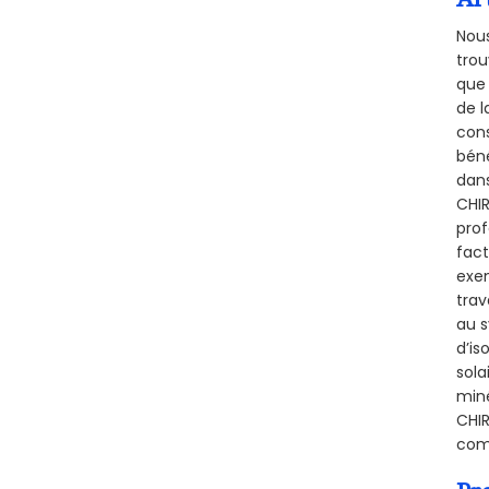
Nous
trou
que 
de l
cons
béné
dans
CHIR
prof
fact
exem
trav
au s
d’is
sola
miné
CHIR
comb