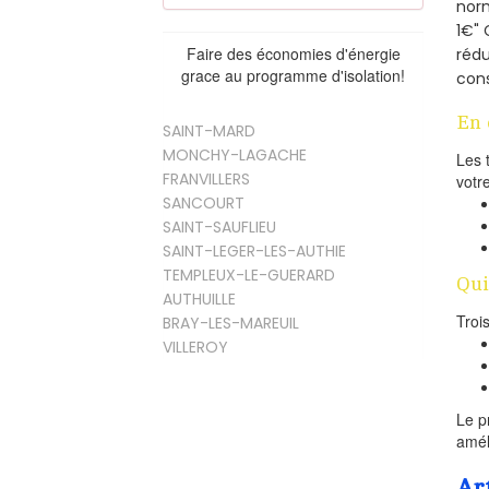
norm
1€" 
Faire des économies d'énergie
rédu
grace au programme d'isolation!
cons
En 
SAINT-MARD
MONCHY-LAGACHE
Les 
FRANVILLERS
votr
SANCOURT
SAINT-SAUFLIEU
SAINT-LEGER-LES-AUTHIE
TEMPLEUX-LE-GUERARD
Qui
AUTHUILLE
Troi
BRAY-LES-MAREUIL
VILLEROY
Le p
amél
Ar