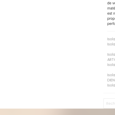
de v
maté
est 
prop
perf
Isol
Isol
Isol
ART
Isol
Isol
DIEN
Isol