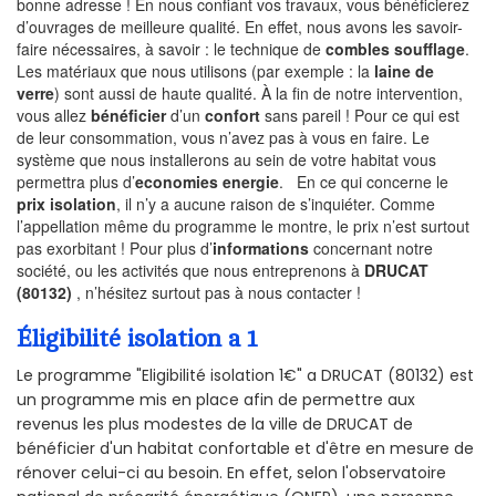
bonne adresse ! En nous confiant vos travaux, vous bénéficierez
d’ouvrages de meilleure qualité. En effet, nous avons les savoir-
faire nécessaires, à savoir : le technique de
combles soufflage
.
Les matériaux que nous utilisons (par exemple : la
laine de
verre
) sont aussi de haute qualité. À la fin de notre intervention,
vous allez
bénéficier
d’un
confort
sans pareil ! Pour ce qui est
de leur consommation, vous n’avez pas à vous en faire. Le
système que nous installerons au sein de votre habitat vous
permettra plus d’
economies energie
. En ce qui concerne le
prix isolation
, il n’y a aucune raison de s’inquiéter. Comme
l’appellation même du programme le montre, le prix n’est surtout
pas exorbitant ! Pour plus d’
informations
concernant notre
société, ou les activités que nous entreprenons à
DRUCAT
(80132)
, n’hésitez surtout pas à nous contacter !
Éligibilité isolation a 1
Le programme "Eligibilité isolation 1€" a DRUCAT (80132) est
un programme mis en place afin de permettre aux
revenus les plus modestes de la ville de DRUCAT de
bénéficier d'un habitat confortable et d'être en mesure de
rénover celui-ci au besoin. En effet, selon l'observatoire